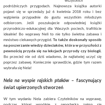
wszystkich
podróżniczych przygodach. Najnowsza książka autorki
pojawi się w sprzedaży już 6 kwietnia 2018 roku i bez
wątpienia przypadnie do gustu wszystkim młodszym
odbiorcom. Jeśli poszukujecie odpowiedniej książki
przyrodniczo-edukacyjnej dla Waszych pociech, trafiliście
idealnie! Bo wyprawy Neli to nie tylko świetna zabawa i
mnóstwo ciekawych przygód.
To także doskonały sposób
na poszerzanie wiedzy dzieciaków, która w przyszłości z
pewnością przyda się na lekcjach przyrody czy biologii.
Bo przecież nie od dziś wiadomo, że najłatwiej uczyć się
poprzez zabawę. Koniecznie sprawdźcie, gdzie tym razem
wybrała się Nela!
Nela na wyspie rajskich ptaków
– fascynujący
świat upierzonych stworzeń
W tym wydaniu Nela zabiera Czytelników na wyprawę,
podczas której wspólnie z reporterką zajmą się