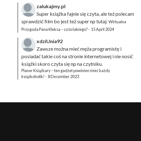
zalukajmy.pl
Super książka fajnie się czyta, ale też polecam
sprawdzić film bo jest też super np tutaj:
Wirtualna
Przygoda Pana Kleksa – co to takiego?
·
15 April 2024
xdziUnia92
Zawsze można mieć męża programistę i
posiadać takie coś na stronie internetowej i nie nosić
książki skoro czyta się np na czytniku.
Planer Książkary – ten gadżet powinien mieć każdy
książkoholik!
·
8 December 2023