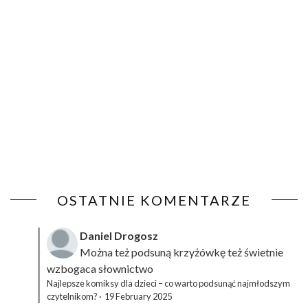
OSTATNIE KOMENTARZE
Daniel Drogosz
Można też podsuną
krzyżówkę
też świetnie
wzbogaca słownictwo
Najlepsze komiksy dla dzieci – co warto podsunąć najmłodszym
czytelnikom?
·
19 February 2025