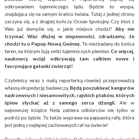
odkrywaniem tajemniczego lądu. Będzie to wyspa,
znajdująca się na samym krańcu świata. Tutaj z jednej strony
zaczyna się, a z drugiej kończy Ocean Spokojny. Czy ktoś z
Was już domyśla się, o jakie miejsce chodzi?
Aby nie
trzymać Was dłużej w niepewności, zdradzamy, że
chodzi tu o Papuę-Nową Gwineę.
To niezbadany do końca
teren, na którym żyją setki tajemniczych plemion.
Co więcej,
naukowcy wciąż odkrywają tam całkiem nowe i
fascynujące gatunki zwierząt!
Czytelnicy wraz z małą reporterką również przeprowadzą
własną ekspedycję badawczą.
Będą poszukiwać kangurów
nadrzewnych i niesamowitych, rajskich ptaków, których
śpiew słychać aż z samego serca dżungli.
Ale w
najnowszej książce Nela zabiera odbiorców nie tylko w
podróż po lądzie. To także wyprawa na papuaską rafę, która
jest jedną z najlepiej zachowanych raf na świecie!