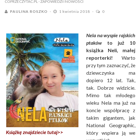
COPRZECZYTAC.PL
- ZAPOWIEDZI I NOWOŚCI
PAULINA ROSZKO
1 kwietnia 2018
0
Nela na wyspie rajskich
ptaków
to już 10
książka Neli, małej
reporterki!
Warto
przy tym zaznaczyć, że
dziewczynka ma
dopiero 12 lat. Tak,
tak. Dobrze widzicie.
Mimo tak młodego
wieku Nela ma już na
koncie współpracę z
takim gigantem, jak
National Geographic,
Książkę znajdziecie tutaj>>
który wspiera ją we