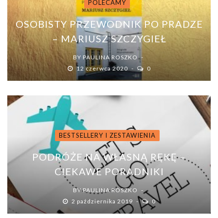
POLECAMY
OSOBISTY PRZEWODNIK PO PRADZE
– MARIUSZ SZCZYGIEŁ
BY
PAULINA ROSZKO
12 czerwca 2020
0
BESTSELLERY I ZESTAWIENIA
PODRÓŻE NA WŁASNĄ RĘKĘ –
CIEKAWE PORADNIKI
BY
PAULINA ROSZKO
2 października 2019
0