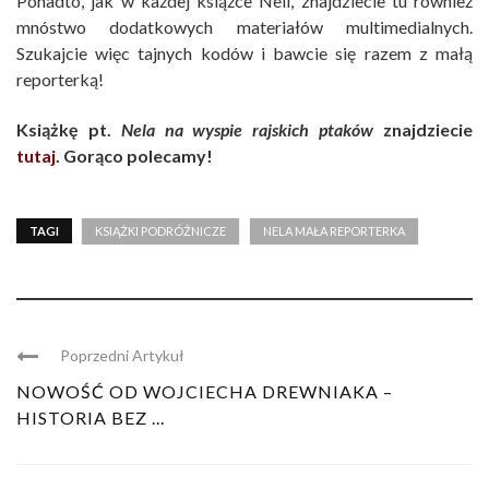
Ponadto, jak w każdej książce Neli, znajdziecie tu również
mnóstwo dodatkowych materiałów multimedialnych.
Szukajcie więc tajnych kodów i bawcie się razem z małą
reporterką!
Książkę pt.
Nela na wyspie rajskich ptaków
znajdziecie
tutaj
. Gorąco polecamy!
TAGI
KSIĄŻKI PODRÓŻNICZE
NELA MAŁA REPORTERKA
Poprzedni Artykuł
NOWOŚĆ OD WOJCIECHA DREWNIAKA –
HISTORIA BEZ ...