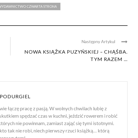
WYDAWNICTWO CZWARTA STRONA
Następny Artykul
NOWA KSIĄŻKA PUZYŃSKIEJ – CHĄŚBA.
TYM RAZEM ...
PODURGIEL
wie łączę pracę z pasją. W wolnych chwilach lubię z
kutkiem spędzać czas w kuchni, jeździć rowerem i robić
których nie powinnam, zamiast zająć się tymi istotnymi.
– kto tak nie robi, niech pierwszy rzuci książką… którą
 przeczytam!