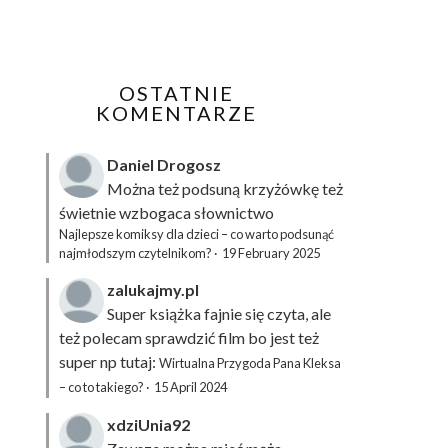
OSTATNIE
KOMENTARZE
Daniel Drogosz
Można też podsuną
krzyżówkę
też
świetnie wzbogaca słownictwo
Najlepsze komiksy dla dzieci – co warto podsunąć
najmłodszym czytelnikom?
·
19 February 2025
zalukajmy.pl
Super książka fajnie się czyta, ale
też polecam sprawdzić film bo jest też
super np tutaj:
Wirtualna Przygoda Pana Kleksa
– co to takiego?
·
15 April 2024
xdziUnia92