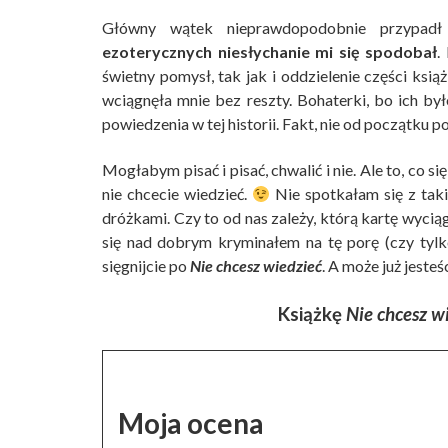
Główny wątek nieprawdopodobnie przypadł
ezoterycznych niesłychanie mi się spodobał
.
świetny pomysł, tak jak i oddzielenie części ksią
wciągnęła mnie bez reszty. Bohaterki, bo ich by
powiedzenia w tej historii. Fakt, nie od początku p
Mogłabym pisać i pisać, chwalić i nie. Ale to, co 
nie chcecie wiedzieć.
Nie spotkałam się z tak
dróżkami. Czy to od nas zależy, którą kartę wyciąg
się nad dobrym kryminałem na tę porę (czy tylko
sięgnijcie po
Nie chcesz wiedzieć
. A może już jesteś
Książkę
Nie chcesz w
Moja ocena