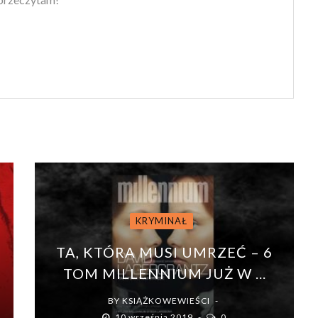
KRYMINAŁ
U
TA, KTÓRA MUSI UMRZEĆ – 6
TOM MILLENNIUM JUŻ W ...
BY
KSIĄŻKOWEWIEŚCI
10 września 2019
0