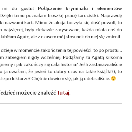
 mi do gustu!
Połączenie kryminału i elementów
 Dzięki temu poznałam troszkę pracę tarocistki. Naprawdę
żki nazwami kart. Mimo że akcja toczyła się dość powoli, to
ło najwięcej, były ciekawie zarysowane, każda miała coś do
olubiłam Agatę, ale z czasem mój stosunek do niej się zmienił.
się dzieje w momencie zakończenia tej powieści, to po prostu…
im zabiegiem nigdy wcześniej. Podążamy za Agatą kilkoma
niemy i jak zakończy się cała historia? Jeśli zastanawialiście
 ja uważam, że jesień to dobry czas na takie książki?), to
cie po lekturze? Chętnie dowiem się, jak ją odebraliście.
iedzieć
możecie znaleźć
tutaj
.