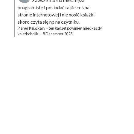
Zawsze można mieć męża
programistę i posiadać takie coś na
stronie internetowej i nie nosić książki
skoro czyta się np na czytniku.
Planer Książkary – ten gadżet powinien mieć każdy
książkoholik!
·
8 December 2023