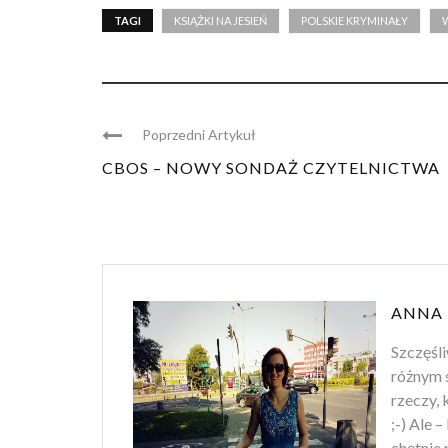
TAGI
KSIĄŻKI NA JESIEŃ
POLSKIE KRYMINAŁY
Poprzedni Artykuł
CBOS – NOWY SONDAŻ CZYTELNICTWA
ANNA 
Szczęśli
różnym s
rzeczy, 
;-) Ale 
chętnie