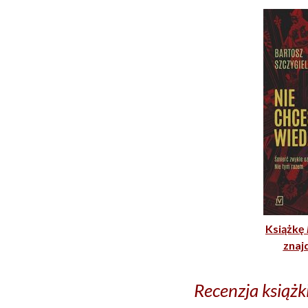
Książkę
znaj
Recenzja książk