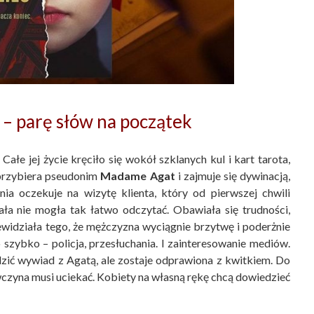
– parę słów na początek
e jej życie kręciło się wokół szklanych kul i kart tarota,
a przybiera pseudonim
Madame Agat
i zajmuje się dywinacją,
ia oczekuje na wizytę klienta, który od pierwszej chwili
ła nie mogła tak łatwo odczytać. Obawiała się trudności,
widziała tego, że mężczyzna wyciągnie brzytwę i poderżnie
szybko – policja, przesłuchania. I zainteresowanie mediów.
zić wywiad z Agatą, ale zostaje odprawiona z kwitkiem. Do
wczyna musi uciekać. Kobiety na własną rękę chcą dowiedzieć