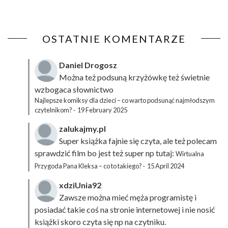
OSTATNIE KOMENTARZE
Daniel Drogosz
Można też podsuną
krzyżówkę
też świetnie
wzbogaca słownictwo
Najlepsze komiksy dla dzieci – co warto podsunąć najmłodszym
czytelnikom?
·
19 February 2025
zalukajmy.pl
Super książka fajnie się czyta, ale też polecam
sprawdzić film bo jest też super np tutaj:
Wirtualna
Przygoda Pana Kleksa – co to takiego?
·
15 April 2024
xdziUnia92
Zawsze można mieć męża programistę i
posiadać takie coś na stronie internetowej i nie nosić
książki skoro czyta się np na czytniku.