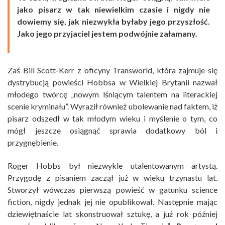
jako pisarz w tak niewielkim czasie i nigdy nie
dowiemy się, jak niezwykła byłaby jego przyszłość.
Jako jego przyjaciel jestem podwójnie załamany.
Zaś Bill Scott-Kerr z oficyny Transworld, która zajmuje się
dystrybucją powieści Hobbsa w Wielkiej Brytanii nazwał
młodego twórcę „nowym lśniącym talentem na literackiej
scenie kryminału”. Wyraził również ubolewanie nad faktem, iż
pisarz odszedł w tak młodym wieku i myślenie o tym, co
mógł jeszcze osiągnąć sprawia dodatkowy ból i
przygnębienie.
Roger Hobbs był niezwykle utalentowanym artystą.
Przygodę z pisaniem zaczął już w wieku trzynastu lat.
Stworzył wówczas pierwszą powieść w gatunku science
fiction, nigdy jednak jej nie opublikował. Następnie mając
dziewiętnaście lat skonstruował sztukę, a już rok później