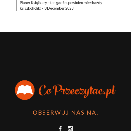
Planer Książkary – ten gadżet powinien mieć każdy
książkoholik!
·
8 December 2023
OBSERWUJ NAS NA: