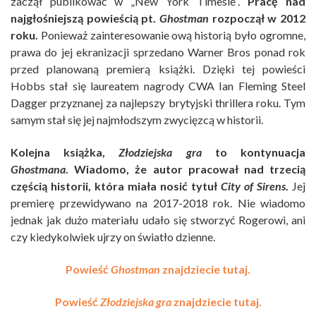
zaczął publikować w „New York Timesie”.
Pracę nad
najgłośniejszą powieścią pt.
Ghostman
rozpoczął w 2012
roku.
Ponieważ zainteresowanie ową historią było ogromne,
prawa do jej ekranizacji sprzedano Warner Bros ponad rok
przed planowaną premierą książki. Dzięki tej powieści
Hobbs stał się laureatem nagrody CWA Ian Fleming Steel
Dagger przyznanej za najlepszy brytyjski thrillera roku. Tym
samym stał się jej najmłodszym zwycięzcą w historii.
Kolejna książka,
Złodziejska gra
to kontynuacja
Ghostmana
. Wiadomo, że autor pracował nad trzecią
częścią historii, która miała nosić tytuł
City of Sirens
.
Jej
premierę przewidywano na 2017-2018 rok. Nie wiadomo
jednak jak dużo materiału udało się stworzyć Rogerowi, ani
czy kiedykolwiek ujrzy on światło dzienne.
Powieść
Ghostman
znajdziecie tutaj.
Powieść
Złodziejska gra
znajdziecie tutaj.