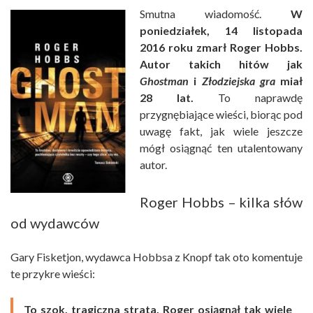
Smutna wiadomość.
W
poniedziałek, 14 listopada
2016 roku zmarł Roger Hobbs.
Autor takich hitów jak
Ghostman
i
Złodziejska gra
miał
28 lat.
To naprawdę
przygnębiające wieści, biorąc pod
uwagę fakt, jak wiele jeszcze
mógł osiągnąć ten utalentowany
autor.
Roger Hobbs – kilka słów
od wydawców
Gary Fisketjon, wydawca Hobbsa z Knopf tak oto komentuje
te przykre wieści:
To szok, tragiczna strata. Roger osiągnął tak wiele