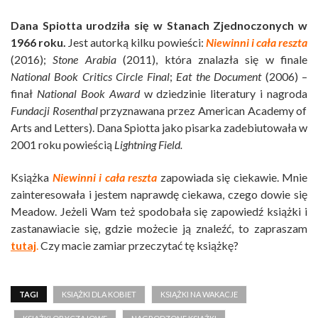
Dana Spiotta urodziła się w Stanach Zjednoczonych w
1966 roku.
Jest autorką kilku powieści:
Niewinni i cała reszta
(2016);
Stone Arabia
(2011), która znalazła się w finale
National Book Critics Circle Final
;
Eat the Document
(2006) –
finał
National Book Award
w dziedzinie literatury i nagroda
Fundacji Rosenthal
przyznawana przez American Academy of
Arts and Letters
). Dana Spiotta jako pisarka zadebiutowała w
2001 roku powieścią
Lightning Field.
Książka
Niewinni i cała reszta
zapowiada się ciekawie. Mnie
zainteresowała i jestem naprawdę ciekawa, czego dowie się
Meadow. Jeżeli Wam też spodobała się zapowiedź książki i
zastanawiacie się, gdzie możecie ją znaleźć, to zapraszam
tutaj
.
Czy macie zamiar przeczytać tę książkę?
TAGI
KSIĄŻKI DLA KOBIET
KSIĄŻKI NA WAKACJE