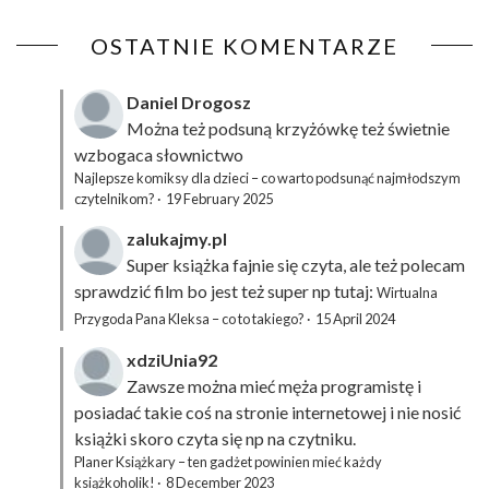
OSTATNIE KOMENTARZE
Daniel Drogosz
Można też podsuną
krzyżówkę
też świetnie
wzbogaca słownictwo
Najlepsze komiksy dla dzieci – co warto podsunąć najmłodszym
czytelnikom?
·
19 February 2025
zalukajmy.pl
Super książka fajnie się czyta, ale też polecam
sprawdzić film bo jest też super np tutaj:
Wirtualna
Przygoda Pana Kleksa – co to takiego?
·
15 April 2024
xdziUnia92
Zawsze można mieć męża programistę i
posiadać takie coś na stronie internetowej i nie nosić
książki skoro czyta się np na czytniku.
Planer Książkary – ten gadżet powinien mieć każdy
książkoholik!
·
8 December 2023