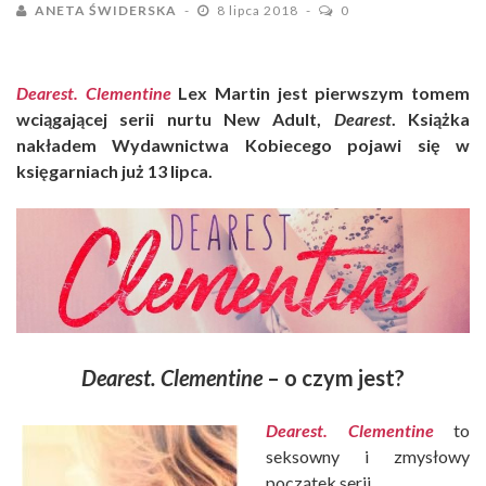
ANETA ŚWIDERSKA
8 lipca 2018
0
Dearest. Clementine
Lex Martin jest pierwszym tomem
wciągającej serii
nurtu
New Adult,
Dearest
. Książka
nakładem Wydawnictwa Kobiecego pojawi się w
księgarniach już 13 lipca.
Dearest. Clementine
– o czym jest?
Dearest. Clementine
to
seksowny i zmysłowy
początek serii.