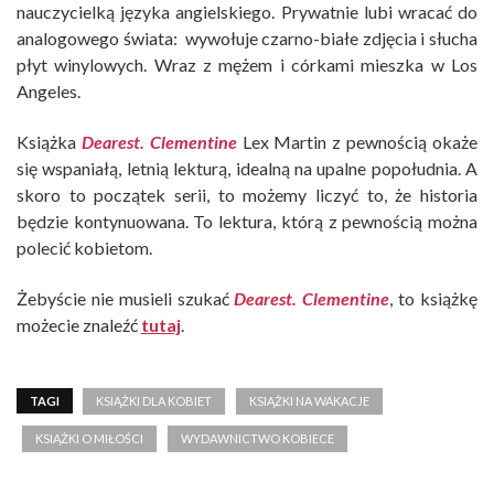
nauczycielką języka angielskiego. Prywatnie lubi wracać do
analogowego świata: wywołuje czarno-białe zdjęcia i słucha
płyt winylowych. Wraz z mężem i córkami mieszka w Los
Angeles.
Książka
Dearest. Clementine
Lex Martin z pewnością okaże
się wspaniałą, letnią lekturą, idealną na upalne popołudnia. A
skoro to początek serii, to możemy liczyć to, że historia
będzie kontynuowana. To lektura, którą z pewnością można
polecić kobietom.
Żebyście nie musieli szukać
Dearest. Clementine
, to książkę
możecie znaleźć
tutaj
.
TAGI
KSIĄŻKI DLA KOBIET
KSIĄŻKI NA WAKACJE
KSIĄŻKI O MIŁOŚCI
WYDAWNICTWO KOBIECE