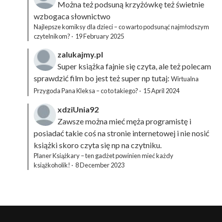
Można też podsuną
krzyżówkę
też świetnie
wzbogaca słownictwo
Najlepsze komiksy dla dzieci – co warto podsunąć najmłodszym
czytelnikom?
·
19 February 2025
zalukajmy.pl
Super książka fajnie się czyta, ale też polecam
sprawdzić film bo jest też super np tutaj:
Wirtualna
Przygoda Pana Kleksa – co to takiego?
·
15 April 2024
xdziUnia92
Zawsze można mieć męża programistę i
posiadać takie coś na stronie internetowej i nie nosić
książki skoro czyta się np na czytniku.
Planer Książkary – ten gadżet powinien mieć każdy
książkoholik!
·
8 December 2023