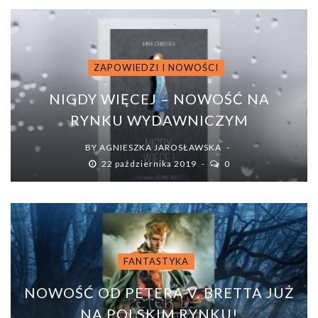
ZAPOWIEDZI I NOWOŚCI
NIGDY WIĘCEJ – NOWOŚĆ NA
RYNKU WYDAWNICZYM
BY
AGNIESZKA JAROSŁAWSKA
22 października 2019
0
FANTASTYKA
NOWOŚĆ OD PETERA V. BRETTA JUŻ
NA POLSKIM RYNKU!