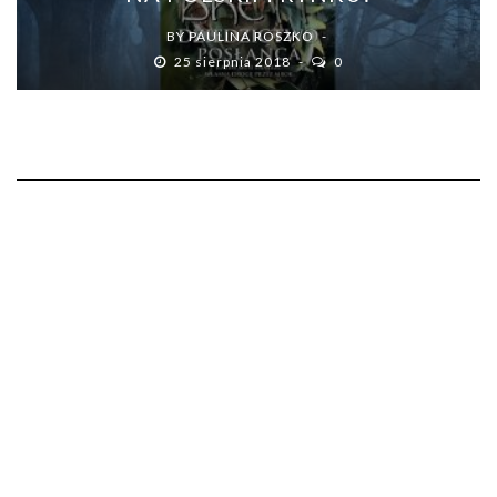
BY
PAULINA ROSZKO
25 sierpnia 2018
0