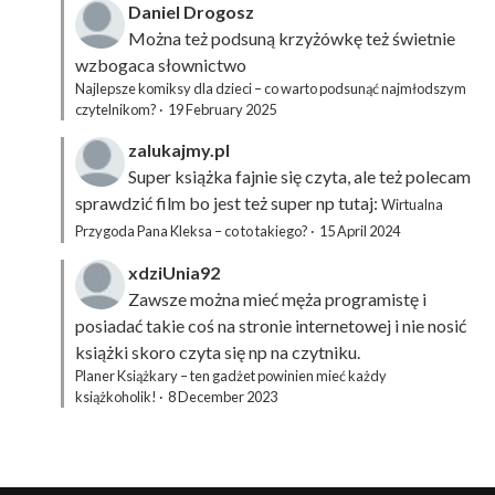
Daniel Drogosz
Można też podsuną
krzyżówkę
też świetnie
wzbogaca słownictwo
Najlepsze komiksy dla dzieci – co warto podsunąć najmłodszym
czytelnikom?
·
19 February 2025
zalukajmy.pl
Super książka fajnie się czyta, ale też polecam
sprawdzić film bo jest też super np tutaj:
Wirtualna
Przygoda Pana Kleksa – co to takiego?
·
15 April 2024
xdziUnia92
Zawsze można mieć męża programistę i
posiadać takie coś na stronie internetowej i nie nosić
książki skoro czyta się np na czytniku.
Planer Książkary – ten gadżet powinien mieć każdy
książkoholik!
·
8 December 2023