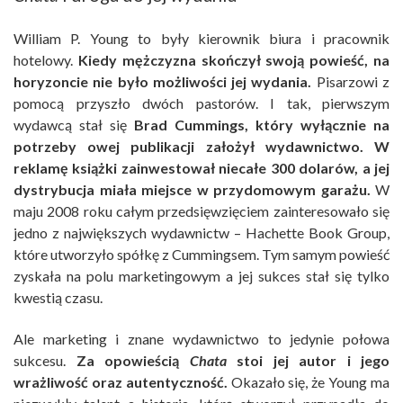
William P. Young to były kierownik biura i pracownik
hotelowy.
Kiedy mężczyzna skończył swoją powieść, na
horyzoncie nie było możliwości jej wydania.
Pisarzowi z
pomocą przyszło dwóch pastorów. I tak, pierwszym
wydawcą stał się
Brad Cummings, który wyłącznie na
potrzeby owej publikacji założył wydawnictwo. W
reklamę książki zainwestował niecałe 300 dolarów, a jej
dystrybucja miała miejsce w przydomowym garażu.
W
maju 2008 roku całym przedsięwzięciem zainteresowało się
jedno z największych wydawnictw – Hachette Book Group,
które utworzyło spółkę z Cummingsem. Tym samym powieść
zyskała na polu marketingowym a jej sukces stał się tylko
kwestią czasu.
Ale marketing i znane wydawnictwo to jedynie połowa
sukcesu.
Za opowieścią
Chata
stoi jej autor i jego
wrażliwość oraz autentyczność.
Okazało się, że Young ma