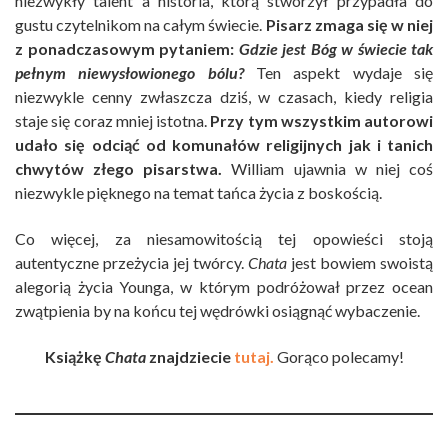
niezwykły talent a historia, którą stworzył przypadła do
gustu czytelnikom na całym świecie.
Pisarz zmaga się w niej
z ponadczasowym pytaniem:
Gdzie jest Bóg w świecie tak
pełnym niewysłowionego bólu?
Ten aspekt wydaje się
niezwykle cenny zwłaszcza dziś, w czasach, kiedy religia
staje się coraz mniej istotna.
Przy tym wszystkim autorowi
udało się odciąć od komunałów religijnych jak i tanich
chwytów złego pisarstwa.
William ujawnia w niej coś
niezwykle pięknego na temat tańca życia z boskością.
Co więcej, za niesamowitością tej opowieści stoją
autentyczne przeżycia jej twórcy.
Chata
jest bowiem swoistą
alegorią życia Younga, w którym podróżował przez ocean
zwątpienia by na końcu tej wędrówki osiągnąć wybaczenie.
Książkę
Chata
znajdziecie
tutaj.
Gorąco polecamy!