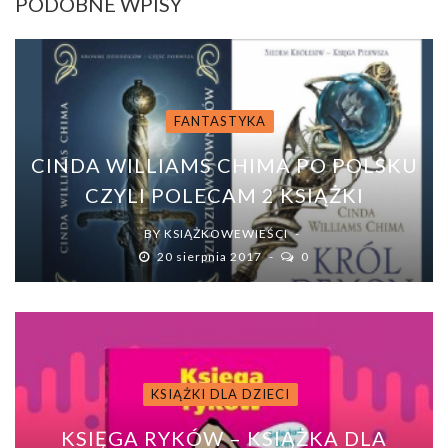
PODOBNE WPISY
FANTASTYKA
CINDA WILLIAMS CHIMA PO POLSKU
CZYLI POLECAM 2 KSIĄŻKI
BY
KSIĄŻKOWEWIEŚCI
20 sierpnia 2017
0
KSIĄŻKI DLA DZIECI
KSIĘGA RYKÓW – KSIĄŻKA DLA