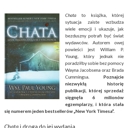
Chata
to książka, której
sytuacja zaiste wzbudza
wiele emocji i ukazuje, jak
bezduszny potrafi być świat
wydawców. Autorem owej
powieści jest William P.
Young, który jednak nie
poradziłby sobie bez pomocy
Wayna Jacobsena oraz Brada
Cummingsa.
Poznajcie
niezwykłą historię
publikacji, której sprzedaż
sięgnęła 6 milionów
egzemplarzy, i która stała
się numerem jeden bestsellerów „New York Timesa”.
Chata
i droga do jej wydania