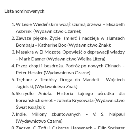
Lista nominowanych:
W Lesie Wiedeńskim wciąż szumią drzewa
– Elisabeth
Asbrink (Wydawnictwo Czarne);
Zawsze piękne. Życie, śmierć i nadzieja w slumsach
Bombaju
– Katherine Boo (Wydawnictwo Znak);
Masakra w El Mozote. Opowieść o deprawacji władzy
– Mark Danner (Wydawnictwo Wielka Litera);
Przez drogi i bezdroża. Podróż po nowych Chinach
–
Peter Hessler (Wydawnictwo Czarne);
Trębacz z Tembisy. Droga do Mandeli
– Wojciech
Jagielski, (Wydawnictwo Znak);
Skrzydło Anioła. Historia tajnego ośrodka dla
koreańskich sierot
– Jolanta Krysowata (Wydawnictwo
Świat Książki);
Indie. Miliony zbuntowanych
– V. S. Naipaul
(Wydawnictwo Czarne);
Zaczyn. O Zofii i Oskarze Hansenach
– Filip Springer