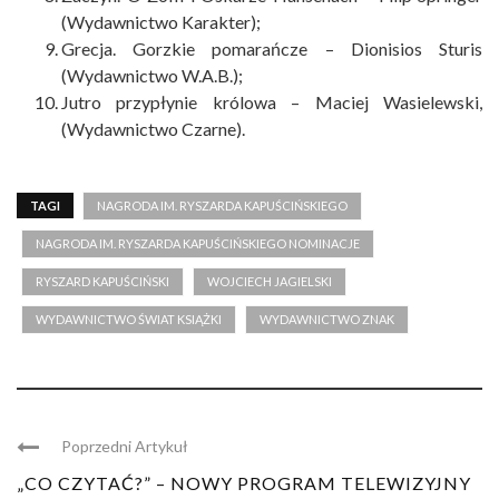
(Wydawnictwo Karakter);
Grecja. Gorzkie pomarańcze
– Dionisios Sturis
(Wydawnictwo W.A.B.);
Jutro przypłynie królowa
– Maciej Wasielewski,
(Wydawnictwo Czarne).
TAGI
NAGRODA IM. RYSZARDA KAPUŚCIŃSKIEGO
NAGRODA IM. RYSZARDA KAPUŚCIŃSKIEGO NOMINACJE
RYSZARD KAPUŚCIŃSKI
WOJCIECH JAGIELSKI
WYDAWNICTWO ŚWIAT KSIĄŻKI
WYDAWNICTWO ZNAK
Poprzedni Artykuł
„CO CZYTAĆ?” – NOWY PROGRAM TELEWIZYJNY