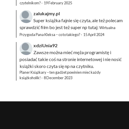
czytelnikom?
·
19 February 2025
zalukajmy.pl
Super książka fajnie się czyta, ale też polecam
sprawdzić film bo jest też super np tutaj:
Wirtualna
Przygoda Pana Kleksa – co to takiego?
·
15 April 2024
xdziUnia92
Zawsze można mieć męża programistę i
posiadać takie coś na stronie internetowej i nie nosić
książki skoro czyta się np na czytniku.
Planer Książkary – ten gadżet powinien mieć każdy
książkoholik!
·
8 December 2023