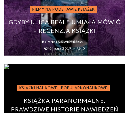
FILMY NA PODSTAWIE KSIĄŻEK
GDYBY ULICA BEALE UMIAŁA MÓWIĆ
– RECENZJA KSIĄŻKI
BY
ANETA ŚWIDERSKA
5 maja 2019
0
KSIĄŻKI NAUKOWE I POPULARNONAUKOWE
KSIĄŻKA PARANORMALNE.
PRAWDZIWE HISTORIE NAWIEDZEŃ
BY
ANNA PODURGIEL
27 lipca 2020
0