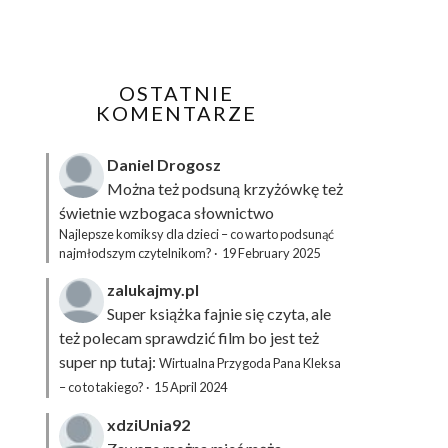
OSTATNIE
KOMENTARZE
Daniel Drogosz
Można też podsuną
krzyżówkę
też
świetnie wzbogaca słownictwo
Najlepsze komiksy dla dzieci – co warto podsunąć
najmłodszym czytelnikom?
·
19 February 2025
zalukajmy.pl
Super książka fajnie się czyta, ale
też polecam sprawdzić film bo jest też
super np tutaj:
Wirtualna Przygoda Pana Kleksa
– co to takiego?
·
15 April 2024
xdziUnia92