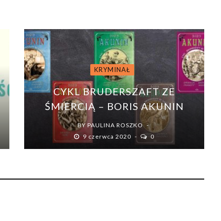
KRYMINAŁ
CYKL BRUDERSZAFT ZE
ŚMIERCIĄ – BORIS AKUNIN
BY
PAULINA ROSZKO
9 czerwca 2020
0