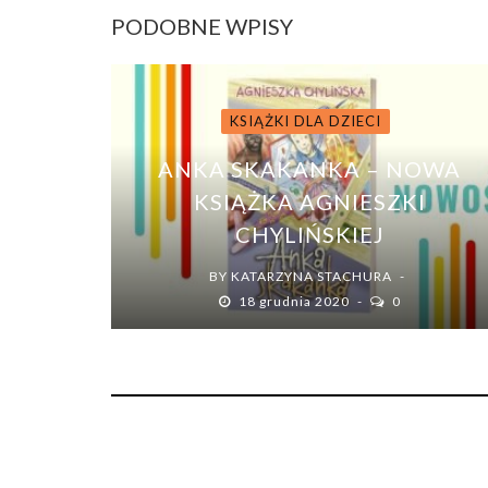
PODOBNE WPISY
KSIĄŻKI DLA DZIECI
ANKA SKAKANKA – NOWA
KSIĄŻKA AGNIESZKI
CHYLIŃSKIEJ
BY
KATARZYNA STACHURA
18 grudnia 2020
0