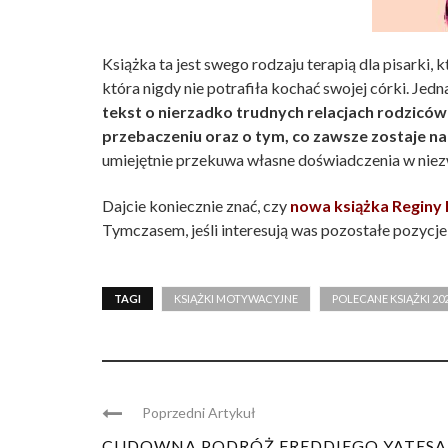
Książka ta jest swego rodzaju terapią dla pisarki, kt
która nigdy nie potrafiła kochać swojej córki. Jed
tekst o nierzadko trudnych relacjach rodziców z
przebaczeniu oraz o tym, co zawsze zostaje na 
umiejętnie przekuwa własne doświadczenia w niezw
Dajcie koniecznie znać, czy
nowa książka Reginy 
Tymczasem, jeśli interesują was pozostałe pozycje 
TAGI
KSIĄŻKI MOTYWACYJNE
POLECANE KSIĄŻKI 20
Poprzedni Artykuł
CUDOWNA PODRÓŻ FREDDIEGO YATESA