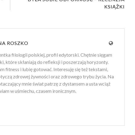
KSIĄŻKI
NA ROSZKO
tka filologii polskiej, profil edytorski. Chętnie sięgam
ki, które skłaniają do refleksji i poszerzają horyzonty.
 fitness i lubię gotować. Interesuję się też tekstami,
otyczą zdrowej żywności oraz zdrowego trybu życia. Na
 otaczający mnie świat patrzę z dystansem a usta wciąż
iam w uśmiechu, czasem ironicznym.