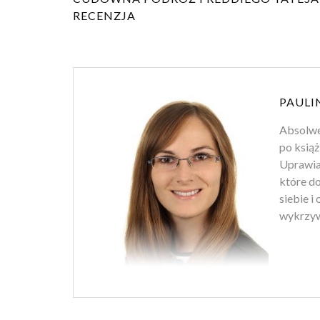
RECENZJA
PAULI
Absolwen
po książ
Uprawiam
które d
siebie i
wykrzyw