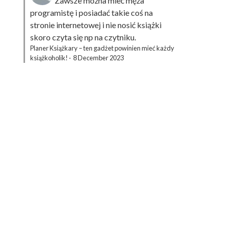
Zawsze można mieć męża
programistę i posiadać takie coś na
stronie internetowej i nie nosić książki
skoro czyta się np na czytniku.
Planer Książkary – ten gadżet powinien mieć każdy
książkoholik!
·
8 December 2023