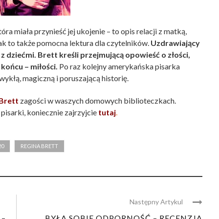
óra miała przynieść jej ukojenie – to opis relacji z matką,
nak to także pomocna lektura dla czytelników.
Uzdrawiający
 dziećmi. Brett kreśli przejmującą opowieść o złości,
końcu – miłości.
Po raz kolejny amerykańska pisarka
ykłą, magiczną i poruszającą historię.
Brett
zagości w waszych domowych biblioteczkach.
pisarki, koniecznie zajrzyjcie
tutaj
.
20
REGINA BRETT
Następny Artykul
 –
BYŁA SOBIE ODPORNOŚĆ – RECENZJA