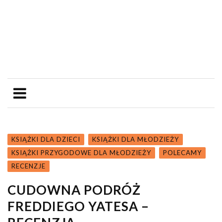
KSIĄŻKI DLA DZIECI
KSIĄŻKI DLA MŁODZIEŻY
KSIĄŻKI PRZYGODOWE DLA MŁODZIEŻY
POLECAMY
RECENZJE
CUDOWNA PODRÓŻ
FREDDIEGO YATESA –