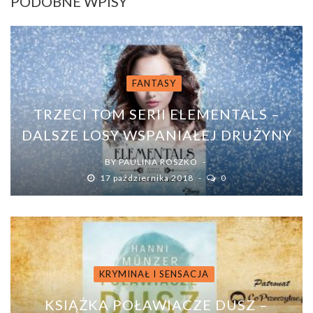
PODOBNE WPISY
FANTASY
TRZECI TOM SERII ELEMENTALS –
DALSZE LOSY WSPANIAŁEJ DRUŻYNY
BY
PAULINA ROSZKO
17 października 2018
0
KRYMINAŁ I SENSACJA
KSIĄŻKA POŁAWIACZE DUSZ –