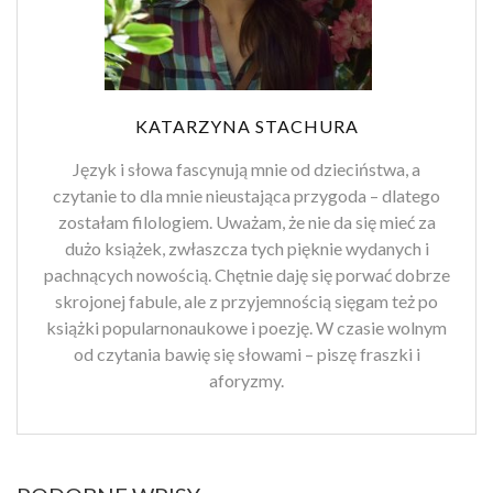
KATARZYNA STACHURA
Język i słowa fascynują mnie od dzieciństwa, a
czytanie to dla mnie nieustająca przygoda – dlatego
zostałam filologiem. Uważam, że nie da się mieć za
dużo książek, zwłaszcza tych pięknie wydanych i
pachnących nowością. Chętnie daję się porwać dobrze
skrojonej fabule, ale z przyjemnością sięgam też po
książki popularnonaukowe i poezję. W czasie wolnym
od czytania bawię się słowami – piszę fraszki i
aforyzmy.