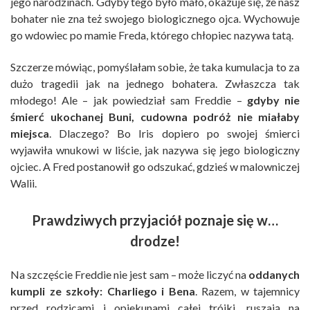
jego narodzinach. Gdyby tego było mało, okazuje się, że nasz
bohater nie zna też swojego biologicznego ojca. Wychowuje
go wdowiec po mamie Freda, którego chłopiec nazywa tatą.
Szczerze mówiąc, pomyślałam sobie, że taka kumulacja to za
dużo tragedii jak na jednego bohatera. Zwłaszcza tak
młodego! Ale – jak powiedział sam Freddie –
gdyby nie
śmierć ukochanej Buni, cudowna podróż nie miałaby
miejsca
. Dlaczego? Bo Iris dopiero po swojej śmierci
wyjawiła wnukowi w liście, jak nazywa się jego biologiczny
ojciec. A Fred postanowił go odszukać, gdzieś w malowniczej
Walii.
Prawdziwych przyjaciół poznaje się w…
drodze!
Na szczęście Freddie nie jest sam – może liczyć na
oddanych
kumpli ze szkoły: Charliego i Bena
. Razem, w tajemnicy
przed rodzicami i opiekunami całej trójki, ruszają na