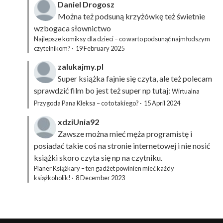
Daniel Drogosz
Można też podsuną
krzyżówkę
też świetnie
wzbogaca słownictwo
Najlepsze komiksy dla dzieci – co warto podsunąć najmłodszym
czytelnikom?
·
19 February 2025
zalukajmy.pl
Super książka fajnie się czyta, ale też polecam
sprawdzić film bo jest też super np tutaj:
Wirtualna
Przygoda Pana Kleksa – co to takiego?
·
15 April 2024
xdziUnia92
Zawsze można mieć męża programistę i
posiadać takie coś na stronie internetowej i nie nosić
książki skoro czyta się np na czytniku.
Planer Książkary – ten gadżet powinien mieć każdy
książkoholik!
·
8 December 2023