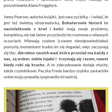
poszukiwania Alana Froggley’a.
Jenny Pearson, autorka książki, jest nauczycielką – i widać, że
jest też świetną obserwatorką.
Bohaterowie historii to
nastolatkowie z krwi i kości
: mają swoje problemy,
kompleksy, nie tak łatwo przychodzi im rozmowa o własnych
uczuciach. Miewają szalone (czasem nieodpowiedzialne)
pomysły, momentami trudno im się dogadać, więc zaczynają
się tłuc.
Ale mimo swoich wad, które przecież ma każdy z
nas, są wobec siebie lojalni i trzymają się razem, nawet
kiedy robi się krucho
. A to zdecydowanie dodaje otuchy,
także czytelnikowi. Paczka Freda bardzo szybko zaskarbiła
sobie moją sympatię i poprawiła mi nastrój.