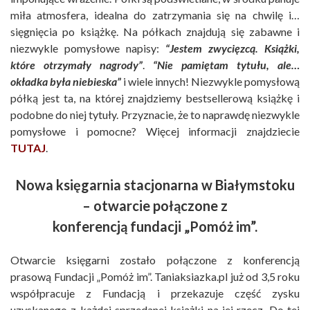
miła atmosfera, idealna do zatrzymania się na chwilę i…
sięgnięcia po książkę. Na półkach znajdują się zabawne i
niezwykle pomysłowe napisy:
“Jestem zwycięzcą. Książki,
które otrzymały nagrody”
.
“Nie pamiętam tytułu, ale…
okładka była niebieska”
i wiele innych! Niezwykle pomysłową
półką jest ta, na której znajdziemy bestsellerową książkę i
podobne do niej tytuły. Przyznacie, że to naprawdę niezwykle
pomysłowe i pomocne? Więcej informacji znajdziecie
TUTAJ
.
Nowa księgarnia stacjonarna w Białymstoku
– otwarcie połączone z
konferencją fundacji „Pomóż im”.
Otwarcie księgarni zostało połączone z konferencją
prasową Fundacji „Pomóż im”. Taniaksiazka.pl już od 3,5 roku
współpracuje z Fundacją i przekazuje część zysku
uzyskanego z każdej sprzedanej książki na jej rzecz. Do tej