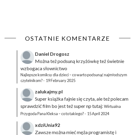
OSTATNIE KOMENTARZE
Daniel Drogosz
Można też podsuną
krzyżówkę
też świetnie
wzbogaca słownictwo
Najlepsze komiksy dla dzieci – co warto podsunąć najmłodszym
czytelnikom?
·
19 February 2025
zalukajmy.pl
Super książka fajnie się czyta, ale też polecam
sprawdzić film bo jest też super np tutaj:
Wirtualna
Przygoda Pana Kleksa – co to takiego?
·
15 April 2024
xdziUnia92
Zawsze można mieć męża programistę i