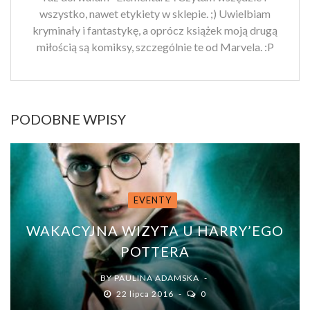
wszystko, nawet etykiety w sklepie. ;) Uwielbiam
kryminały i fantastykę, a oprócz książek moją drugą
miłością są komiksy, szczególnie te od Marvela. :P
PODOBNE WPISY
EVENTY
WAKACYJNA WIZYTA U HARRY’EGO
POTTERA
BY
PAULINA ADAMSKA
22 lipca 2016
0