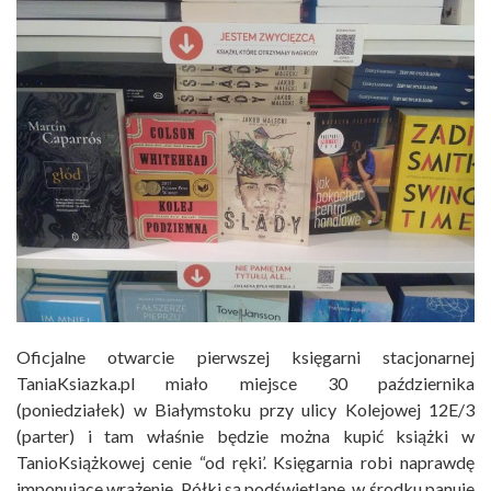
Oficjalne otwarcie pierwszej księgarni stacjonarnej
TaniaKsiazka.pl miało miejsce 30 października
(poniedziałek) w Białymstoku przy ulicy Kolejowej 12E/3
(parter) i tam właśnie będzie można kupić książki w
TanioKsiążkowej cenie “od ręki’. Księgarnia robi naprawdę
imponujące wrażenie. Półki są podświetlane, w środku panuje