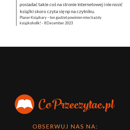
posiadać takie coś na stronie internetowej i nie nosić
książki skoro czyta się np na czytniku.
Planer Książkary – ten gadżet powinien mieć każdy
książkoholik!
·
8 December 2023
OBSERWUJ NAS NA: