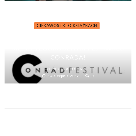
CIEKAWOSTKI O KSIĄŻKACH
ZNAMY GWIAZDY, KTÓRE POJAWIĄ
SIĘ NA TEGOROCZNYM FESTIWALU
CONRADA!
BY
PAULINA ROSZKO
14 sierpnia 2016
0