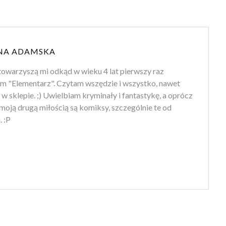
NA ADAMSKA
towarzyszą mi odkąd w wieku 4 lat pierwszy raz
m "Elementarz". Czytam wszędzie i wszystko, nawet
 w sklepie. ;) Uwielbiam kryminały i fantastykę, a oprócz
moją drugą miłością są komiksy, szczególnie te od
 :P