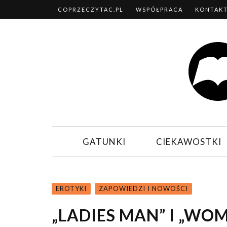
COPRZECZYTAC.PL
WSPÓŁPRACA
KONTAK
GATUNKI
CIEKAWOSTKI
EROTYKI
ZAPOWIEDZI I NOWOŚCI
„LADIES MAN” I „WO