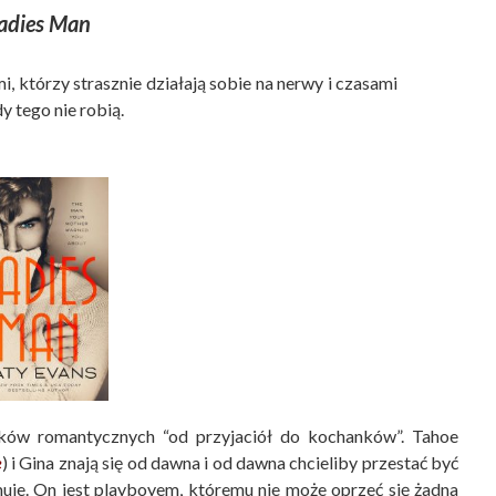
adies Man
i, którzy strasznie działają sobie na nerwy i czasami
dy tego nie robią.
tków romantycznych “od przyjaciół do kochanków”. Tahoe
e
) i Gina znają się od dawna i od dawna chcieliby przestać być
muje. On jest playboyem, któremu nie może oprzeć się żadna