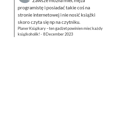
Zawsze można mieć męża
programistę i posiadać takie coś na
stronie internetowej i nie nosić książki
skoro czyta się np na czytniku.
Planer Książkary – ten gadżet powinien mieć każdy
książkoholik!
·
8 December 2023