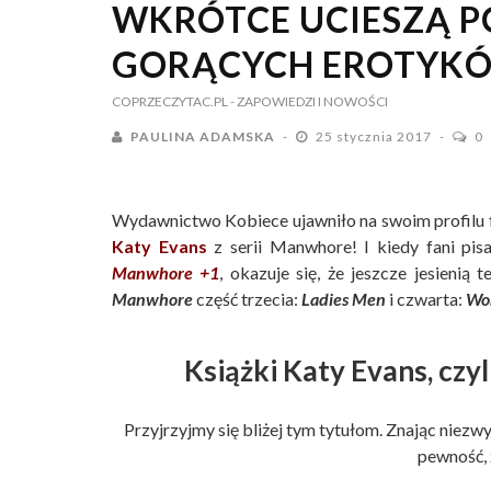
WKRÓTCE UCIESZĄ 
GORĄCYCH EROTYKÓ
COPRZECZYTAC.PL
- ZAPOWIEDZI I NOWOŚCI
PAULINA ADAMSKA
25 stycznia 2017
0
Wydawnictwo Kobiece ujawniło na swoim profilu 
Katy Evans
z serii Manwhore! I kiedy fani pisar
Manwhore +1
, okazuje się, że jeszcze jesienią
Manwhore
część trzecia:
Ladies Men
i czwarta:
Wo
Książki Katy Evans, cz
Przyjrzyjmy się bliżej tym tytułom. Znając niezw
pewność, 