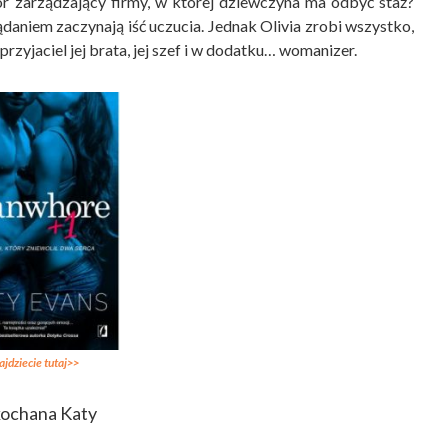
tor zarządzający firmy, w której dziewczyna ma odbyć staż?
aniem zaczynają iść uczucia. Jednak Olivia zrobi wszystko,
 przyjaciel jej brata, jej szef i w dodatku… womanizer.
ajdziecie tutaj>>
ochana Katy