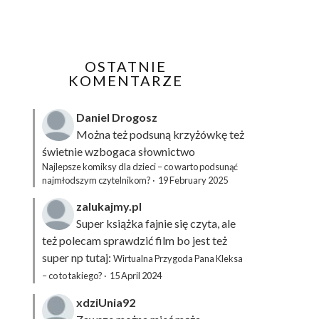
OSTATNIE
KOMENTARZE
Daniel Drogosz
Można też podsuną
krzyżówkę
też
świetnie wzbogaca słownictwo
Najlepsze komiksy dla dzieci – co warto podsunąć
najmłodszym czytelnikom?
·
19 February 2025
zalukajmy.pl
Super książka fajnie się czyta, ale
też polecam sprawdzić film bo jest też
super np tutaj:
Wirtualna Przygoda Pana Kleksa
– co to takiego?
·
15 April 2024
xdziUnia92