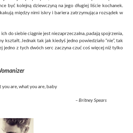
hce być kolejną dziewczyną na jego długiej liście kochanek.
skakują między nimi iskry i bariera zatrzymująca rozsądek w
a ich do siebie ciągnie jest niezaprzeczalna, padają spojrzenia,
y kształt. Jednak tak jak kiedyś jedno powiedziało “nie”, tak
iej jedno z tych dwóch serc zaczyna czuć coś więcej niż tylko
omanizer
 you are, what you are, baby
– Britney Spears