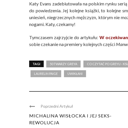
Katy Evans zadebiutowała na polskim rynku seri
do powiedzenia. Jej kolejne książki, to kolejne 
uniesień, niegrzecznych mężczyzn, którym nie możn
nogami. Katy, czekamy!
Tymczasem zajrzyjcie do artykułu:
W oczekiwan
sobie czekanie na premiery kolejnych części
Manw
TAGI
50 TWARZY GREYA
CO CZYTAĆ PO GREYU - KS
LAURELIN PAIGE
UWIKŁANI
Poprzedni Artykuł
MICHALINA WISŁOCKA I JEJ SEKS-
REWOLUCJA