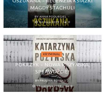
OSZUKANA – RECENZJA KSIĄŻKI
MAGDY STACHULI
BY
ANNA PODURGIEL
26 maja 2019
0
KRYMINAŁ
POKRZYK – NOWA PUZYŃSKA,
SPRAWDŹCIE!
BY
PAULINA ROSZKO
15 sierpnia 2019
0