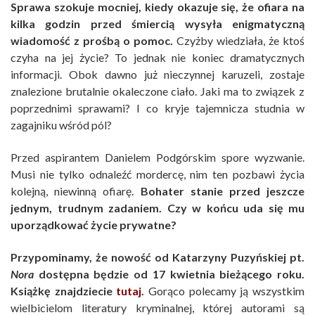
Sprawa szokuje mocniej, kiedy okazuje się, że ofiara na
kilka godzin przed śmiercią wysyła enigmatyczną
wiadomość z prośbą o pomoc.
Czyżby wiedziała, że ktoś
czyha na jej życie? To jednak nie koniec dramatycznych
informacji. Obok dawno już nieczynnej karuzeli, zostaje
znalezione brutalnie okaleczone ciało. Jaki ma to związek z
poprzednimi sprawami? I co kryje tajemnicza studnia w
zagajniku wśród pól?
Przed aspirantem Danielem Podgórskim spore wyzwanie.
Musi nie tylko odnaleźć mordercę, nim ten pozbawi życia
kolejną, niewinną ofiarę.
Bohater stanie przed jeszcze
jednym, trudnym zadaniem. Czy w końcu uda się mu
uporządkować życie prywatne?
Przypominamy, że nowość od Katarzyny Puzyńskiej pt.
Nora
dostępna będzie od 17 kwietnia bieżącego roku.
Książkę znajdziecie
tutaj
.
Gorąco polecamy ją wszystkim
wielbicielom literatury kryminalnej, której autorami są