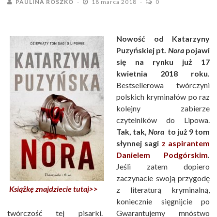
PAULINA ROSZKO
18 marca 2018
0
Nowość od Katarzyny
Puzyńskiej pt.
Nora
pojawi
się na rynku już 17
kwietnia 2018 roku.
Bestsellerowa twórczyni
polskich kryminałów po raz
kolejny zabierze
czytelników do Lipowa.
Tak, tak,
Nora
to już 9 tom
słynnej sagi
z aspirantem
Danielem Podgórskim
.
Jeśli zatem dopiero
zaczynacie swoją przygodę
Książkę znajdziecie tutaj>>
z literaturą kryminalną,
koniecznie sięgnijcie po
twórczość tej pisarki. Gwarantujemy mnóstwo