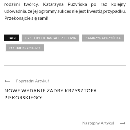
rodzimi twórcy. Katarzyna Puzyńska po raz kolejny
udowadnia, że jej ogromny sukces nie jest kwestią przypadku.
Przekonajcie się sami!
TAGI
CYKL O POLICJANTACH Z LIPOWA
KATARZYNA PUZYŃSKA
POLSKIE KRYMINAŁY
Poprzedni Artykuł
NOWE WYDANIE ZADRY KRZYSZTOFA
PISKORSKIEGO!
Następny Artykul