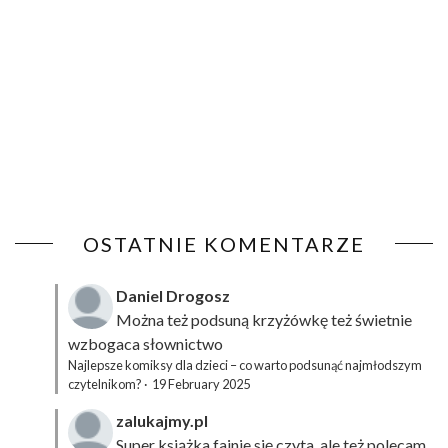
OSTATNIE KOMENTARZE
Daniel Drogosz
Można też podsuną
krzyżówkę
też świetnie
wzbogaca słownictwo
Najlepsze komiksy dla dzieci – co warto podsunąć najmłodszym
czytelnikom?
·
19 February 2025
zalukajmy.pl
Super książka fajnie się czyta, ale też polecam