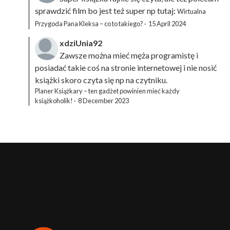
sprawdzić film bo jest też super np tutaj:
Wirtualna
Przygoda Pana Kleksa – co to takiego?
·
15 April 2024
xdziUnia92
Zawsze można mieć męża programistę i
posiadać takie coś na stronie internetowej i nie nosić
książki skoro czyta się np na czytniku.
Planer Książkary – ten gadżet powinien mieć każdy
książkoholik!
·
8 December 2023