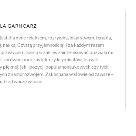
LA GARNCARZ
jest dla mnie relaksem, rozrywką, lekarstwem, terapią,
ą, nauką. Czystą przyjemnością! I za każdym razem
przeżyciem. Szeroki zakres zainteresowań pozwala mi
ść zarówno podczas lektury kryminałów, klasyki
ry pięknej, jak i pozycji popularnonaukowych czy tych
ych z samorozwojem. Zakochana w słowie od zawsze -
udze, tworzę własne.