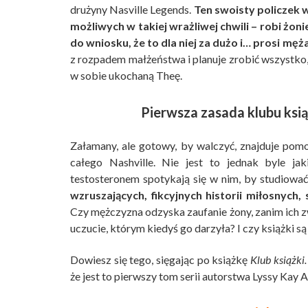
drużyny Nasville Legends.
Ten swoisty policzek 
możliwych w takiej wrażliwej chwili – robi żo
do wniosku, że to dla niej za dużo i… prosi męż
z rozpadem małżeństwa i planuje zrobić wszystko,
w sobie ukochaną Theę.
Pierwsza zasada klubu książ
Załamany, ale gotowy, by walczyć, znajduje pomo
całego Nashville. Nie jest to jednak byle jak
testosteronem spotykają się w nim, by studiować
wzruszających, fikcyjnych historii miłosnyc
Czy mężczyzna odzyska zaufanie żony, zanim ich z
uczucie, którym kiedyś go darzyła? I czy książki s
Dowiesz się tego, sięgając po książkę
Klub książki
że jest to pierwszy tom serii autorstwa Lyssy Kay 