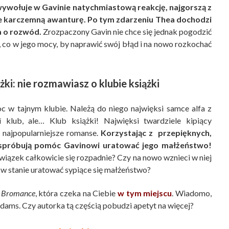
wywołuje w Gavinie natychmiastową reakcję, najgorszą z
nie karczemną awanturę. Po tym zdarzeniu Thea dochodzi
a o rozwód.
Zrozpaczony Gavin nie chce się jednak pogodzić
 co w jego mocy, by naprawić swój błąd i na nowo rozkochać
ki: nie rozmawiasz o klubie książki
c w tajnym klubie. Należą do niego najwięksi samce alfa z
i klub, ale… Klub książki! Najwięksi twardziele kipiący
 najpopularniejsze romanse.
Korzystając z przepięknych,
h, spróbują pomóc Gavinowi uratować jego małżeństwo!
wiązek całkowicie się rozpadnie? Czy na nowo wznieci w niej
ą w stanie uratować sypiące się małżeństwo?
. Bromance
, która czeka na Ciebie
w tym miejscu
. Wiadomo,
Adams. Czy autorka tą częścią pobudzi apetyt na więcej?