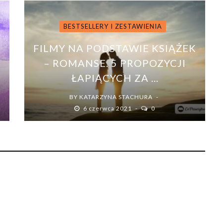
BESTSELLERY I ZESTAWIENIA
FILMY NA PODSTAWIE KSIĄŻEK
–
– ROMANSE. 5 PROPOZYCJI
ŁAPIĄCYCH ZA ...
BY
KATARZYNA STACHURA
6 czerwca 2021
0