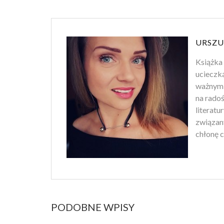
URSZU
Książka 
ucieczk
ważnym 
na rado
literatu
związan
chłonę c
PODOBNE WPISY