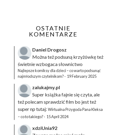
OSTATNIE
KOMENTARZE
Daniel Drogosz
Można też podsuną
krzyżówkę
też
świetnie wzbogaca słownictwo
Najlepsze komiksy dla dzieci – co warto podsunąć
najmłodszym czytelnikom?
·
19 February 2025
zalukajmy.pl
Super książka fajnie się czyta, ale
też polecam sprawdzić film bo jest też
super np tutaj:
Wirtualna Przygoda Pana Kleksa
– co to takiego?
·
15 April 2024
xdziUnia92