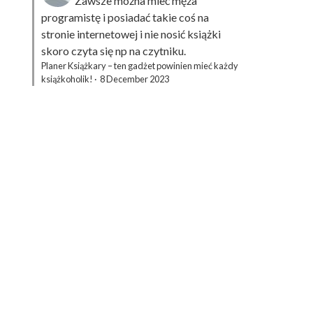
Zawsze można mieć męża
programistę i posiadać takie coś na
stronie internetowej i nie nosić książki
skoro czyta się np na czytniku.
Planer Książkary – ten gadżet powinien mieć każdy
książkoholik!
·
8 December 2023