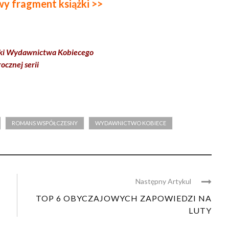
y fragment książki >>
acki Wydawnictwa Kobiecego
ocznej serii
ROMANS WSPÓŁCZESNY
WYDAWNICTWO KOBIECE
Następny Artykul
TOP 6 OBYCZAJOWYCH ZAPOWIEDZI NA
LUTY