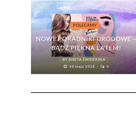
POLECAMY
NOWE PORADNIKI URODOWE 
BĄDŹ PIĘKNA LATEM!
BY
ANETA ŚWIDERSKA
30 maja 2018
0