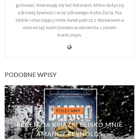
gotować. Interesuję się też tekstami, które dotyczą
zdrowej żywności oraz zdrowego trybu życia. Na
siebie i otaczający mnie świat patrzę z dystansem a
usta wciąż wykrzywiam w uśmiechu, czasem
ironicznym.
PODOBNE WPISY
POLECAMY
RECENZJA KSIĄŻKI BLISKO MNIE
AMANDY REYNOLDS