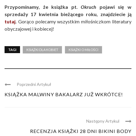
Przypominamy, że książka pt.
Okruch
pojawi się w
sprzedaży 17 kwietnia bieżącego roku, znajdziecie ją
tutaj
.
Gorąco polecamy wszystkim miłośniczkom literatury
obyczajowej i kobiecej!
TAGI
KSIĄŻKI DLA KOBIET
KSIĄŻKI O MIŁOŚCI
Poprzedni Artykuł
KSIĄŻKA MALWINY BAKALARZ JUŻ WKRÓTCE!
Następny Artykul
RECENZJA KSIĄŻKI 28 DNI BIKINI BODY