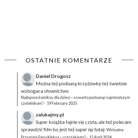
OSTATNIE KOMENTARZE
Daniel Drogosz
Można też podsuną
krzyżówkę
też świetnie
wzbogaca słownictwo
Najlepsze komiksy dla dzieci – co warto podsunąć najmłodszym
czytelnikom?
·
19 February 2025
zalukajmy.pl
Super książka fajnie się czyta, ale też polecam
sprawdzić film bo jest też super np tutaj:
Wirtualna
Przygoda Pana Kleksa – co to takiego?
·
15 April 2024