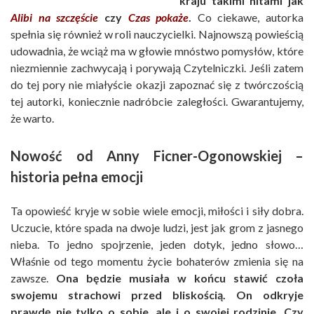
kraju takimi hitami jak
Alibi na szczęście
czy
Czas pokaże
.
Co ciekawe, autorka
spełnia się również w roli nauczycielki. Najnowszą powieścią
udowadnia, że wciąż ma w głowie mnóstwo pomysłów, które
niezmiennie zachwycają i porywają Czytelniczki. Jeśli zatem
do tej pory nie miałyście okazji zapoznać się z twórczością
tej autorki, koniecznie nadróbcie zaległości. Gwarantujemy,
że warto.
Nowość od Anny Ficner-Ogonowskiej –
historia pełna emocji
Ta opowieść kryje w sobie wiele emocji, miłości i siły dobra.
Uczucie, które spada na dwoje ludzi, jest jak grom z jasnego
nieba. To jedno spojrzenie, jeden dotyk, jedno słowo…
Właśnie od tego momentu życie bohaterów zmienia się na
zawsze.
Ona będzie musiała w końcu stawić czoła
swojemu strachowi przed bliskością. On odkryje
prawdę nie tylko o sobie, ale i o swojej rodzinie. Czy