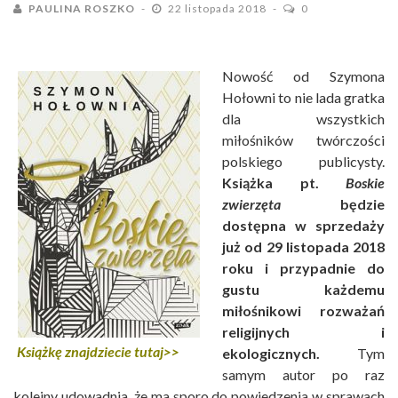
PAULINA ROSZKO
22 listopada 2018
0
Nowość od Szymona
Hołowni to nie lada gratka
dla wszystkich
miłośników twórczości
polskiego publicysty.
Książka pt.
Boskie
zwierzęta
będzie
dostępna w sprzedaży
już od 29 listopada 2018
roku i przypadnie do
gustu każdemu
miłośnikowi rozważań
religijnych i
Książkę znajdziecie tutaj>>
ekologicznych.
Tym
samym autor po raz
kolejny udowadnia, że ma sporo do powiedzenia w sprawach