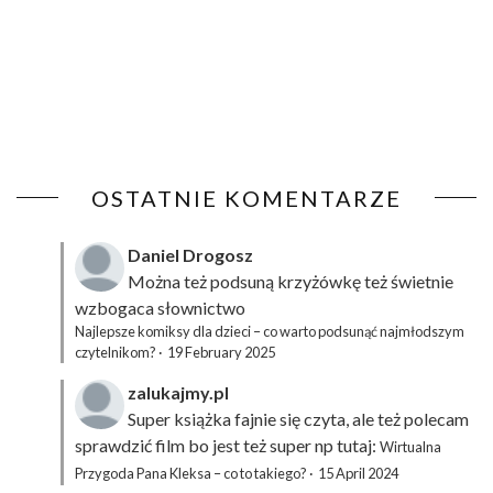
OSTATNIE KOMENTARZE
Daniel Drogosz
Można też podsuną
krzyżówkę
też świetnie
wzbogaca słownictwo
Najlepsze komiksy dla dzieci – co warto podsunąć najmłodszym
czytelnikom?
·
19 February 2025
zalukajmy.pl
Super książka fajnie się czyta, ale też polecam
sprawdzić film bo jest też super np tutaj:
Wirtualna
Przygoda Pana Kleksa – co to takiego?
·
15 April 2024