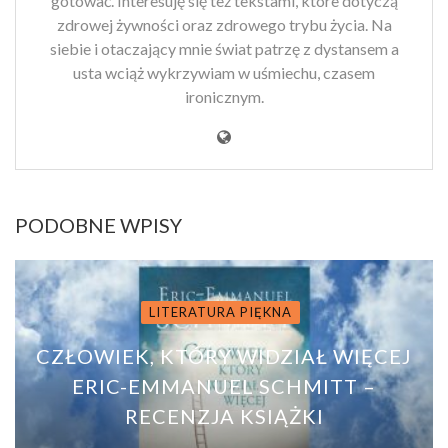
gotować. Interesuję się też tekstami, które dotyczą
zdrowej żywności oraz zdrowego trybu życia. Na
siebie i otaczający mnie świat patrzę z dystansem a
usta wciąż wykrzywiam w uśmiechu, czasem
ironicznym.
PODOBNE WPISY
LITERATURA PIĘKNA
CZŁOWIEK, KTÓRY WIDZIAŁ WIĘCEJ
ERIC-EMMANUEL SCHMITT –
RECENZJA KSIĄŻKI