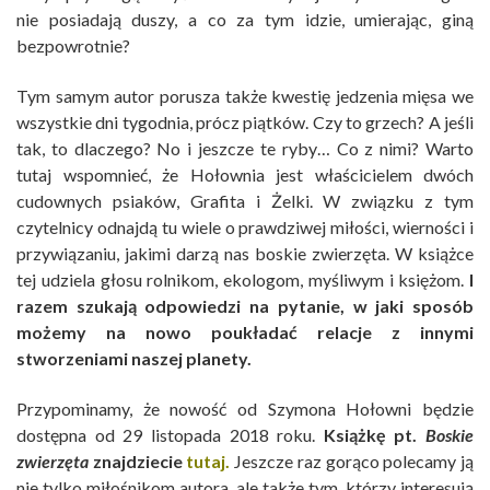
nie posiadają duszy, a co za tym idzie, umierając, giną
bezpowrotnie?
Tym samym autor porusza także kwestię jedzenia mięsa we
wszystkie dni tygodnia, prócz piątków. Czy to grzech? A jeśli
tak, to dlaczego? No i jeszcze te ryby… Co z nimi? Warto
tutaj wspomnieć, że Hołownia jest właścicielem dwóch
cudownych psiaków, Grafita i Żelki. W związku z tym
czytelnicy odnajdą tu wiele o prawdziwej miłości, wierności i
przywiązaniu, jakimi darzą nas boskie zwierzęta. W książce
tej udziela głosu rolnikom, ekologom, myśliwym i księżom.
I
razem szukają odpowiedzi na pytanie, w jaki sposób
możemy na nowo poukładać relacje z innymi
stworzeniami naszej planety.
Przypominamy, że nowość od Szymona Hołowni będzie
dostępna od 29 listopada 2018 roku.
Książkę pt.
Boskie
zwierzęta
znajdziecie
tutaj.
Jeszcze raz gorąco polecamy ją
nie tylko miłośnikom autora, ale także tym, którzy interesują