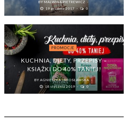
BY
MALWINA PIETREWICZ
19 grudnia 2017
0
PROMOCJE
KUCHNIA, DIETY, PRZEPISY –
KSIĄŻKI DO 40% TANIEJ!
BY
AGNIESZKA JAROSŁAWSKA
18 stycznia 2019
0