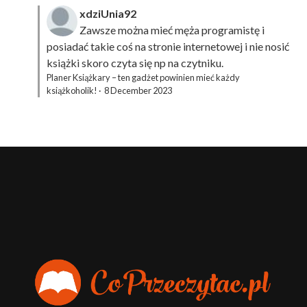
xdziUnia92
Zawsze można mieć męża programistę i
posiadać takie coś na stronie internetowej i nie nosić
książki skoro czyta się np na czytniku.
Planer Książkary – ten gadżet powinien mieć każdy
książkoholik!
·
8 December 2023