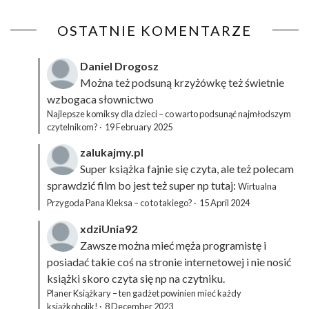
OSTATNIE KOMENTARZE
Daniel Drogosz
Można też podsuną
krzyżówkę
też świetnie
wzbogaca słownictwo
Najlepsze komiksy dla dzieci – co warto podsunąć najmłodszym
czytelnikom?
·
19 February 2025
zalukajmy.pl
Super książka fajnie się czyta, ale też polecam
sprawdzić film bo jest też super np tutaj:
Wirtualna
Przygoda Pana Kleksa – co to takiego?
·
15 April 2024
xdziUnia92
Zawsze można mieć męża programistę i
posiadać takie coś na stronie internetowej i nie nosić
książki skoro czyta się np na czytniku.
Planer Książkary – ten gadżet powinien mieć każdy
książkoholik!
·
8 December 2023