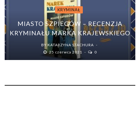
KRYMINAŁ
MIASTO SZPIEGÓW – RECENZJA
KRYMINAŁU MARKA KRAJEWSKIEGO
BY
KATARZYNA STACHURA
25 czerwca 2021
0