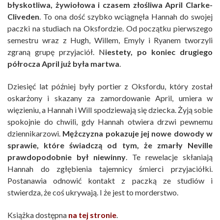
błyskotliwa, żywiołowa i czasem złośliwa April Clarke-
Cliveden
. To ona dość szybko wciągnęła Hannah do swojej
paczki na studiach na Oksfordzie. Od początku pierwszego
semestru wraz z Hugh, Willem, Emyly i Ryanem tworzyli
zgraną grupę przyjaciół. N
iestety, po koniec drugiego
półrocza April już była martwa
.
Dziesięć lat później były portier z Oksfordu, który został
oskarżony i skazany za zamordowanie April, umiera w
więzieniu, a Hannah i Will spodziewają się dziecka. Żyją sobie
spokojnie do chwili, gdy Hannah otwiera drzwi pewnemu
dziennikarzowi.
Mężczyzna pokazuje jej nowe dowody w
sprawie, które świadczą od tym, że zmarły Neville
prawdopodobnie był niewinny
. Te rewelacje skłaniają
Hannah do zgłębienia tajemnicy śmierci przyjaciółki.
Postanawia odnowić kontakt z paczką ze studiów i
stwierdza, że coś ukrywają. I że jest to morderstwo.
Książka dostępna
na tej stronie
.