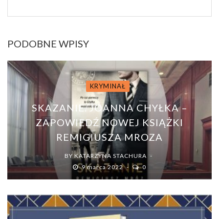
PODOBNE WPISY
KRYMINAŁ
SKAZANIE. JOANNA CHYŁKA –
ZAPOWIEDŹ NOWEJ KSIĄŻKI
REMIGIUSZA MROZA
BY
KATARZYNA STACHURA
9 marca 2022
0