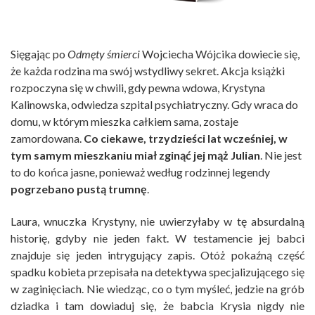
Sięgając po
Odmęty śmierci
Wojciecha Wójcika dowiecie się,
że każda rodzina ma swój wstydliwy sekret. Akcja książki
rozpoczyna się w chwili, gdy pewna wdowa, Krystyna
Kalinowska, odwiedza szpital psychiatryczny. Gdy wraca do
domu, w którym mieszka całkiem sama, zostaje
zamordowana.
Co ciekawe, trzydzieści lat wcześniej, w
tym samym mieszkaniu miał zginąć jej mąż Julian
. Nie jest
to do końca jasne, ponieważ według rodzinnej legendy
pogrzebano pustą trumnę
.
Laura, wnuczka Krystyny, nie uwierzyłaby w tę absurdalną
historię, gdyby nie jeden fakt. W testamencie jej babci
znajduje się jeden intrygujący zapis. Otóż pokaźną część
spadku kobieta przepisała na detektywa specjalizującego się
w zaginięciach. Nie wiedząc, co o tym myśleć, jedzie na grób
dziadka i tam dowiaduj się, że babcia Krysia nigdy nie