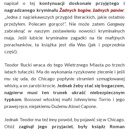
napisał o tej
kontynuacji doskonale przyjętego i
nagradzanego kryminału
Żadnych bogów, żadnych panów
:
„Jedna z najciekawszych przygód literackich, jakie ostatnio
przeżyłem. Polecam gorąco!”. Nie może zatem
Gangway
zabraknąć w naszym zestawieniu nowości kryminalnych
maja. Jeśli lubicie kryminalne zagadki na tle mafijnych
porachunków, ta książka jest dla Was (jak i poprzednia
część).
Teodor Rucki wraca do tego Wietrznego Miasta po trzech
latach tułaczki. Ma do wykonania ryzykowne zlecenie i jeśli
mu się uda, do Chicago popłynie strumień szmuglowanej
whisky, a on zarobi krocie.
Jednak żeby stać się bogaczem,
najpierw musi ten trunek ukraść niebezpiecznym
typkom
. Bossowi włoskiej mafii Johnny’emu Torrio i jego
prawej ręce, niejakiemu Dużemu Alowi Capone.
Jednak Teodor ma też inny powód, by pojawić się w Chicago.
Otóż
zaginął jego przyjaciel, były ksiądz Roman