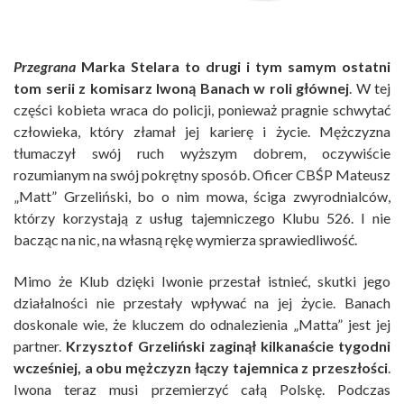
Przegrana
Marka Stelara to drugi i tym samym ostatni
tom serii z komisarz Iwoną Banach w roli głównej
. W tej
części kobieta wraca do policji, ponieważ pragnie schwytać
człowieka, który złamał jej karierę i życie. Mężczyzna
tłumaczył swój ruch wyższym dobrem, oczywiście
rozumianym na swój pokrętny sposób. Oficer CBŚP Mateusz
„Matt” Grzeliński, bo o nim mowa, ściga zwyrodnialców,
którzy korzystają z usług tajemniczego Klubu 526. I nie
bacząc na nic, na własną rękę wymierza sprawiedliwość.
Mimo że Klub dzięki Iwonie przestał istnieć, skutki jego
działalności nie przestały wpływać na jej życie. Banach
doskonale wie, że kluczem do odnalezienia „Matta” jest jej
partner.
Krzysztof Grzeliński zaginął kilkanaście tygodni
wcześniej, a obu mężczyzn łączy tajemnica z przeszłości
.
Iwona teraz musi przemierzyć całą Polskę. Podczas