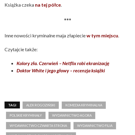
Książka czeka
na tej półce
.
***
Inne nowości kryminalne maja złapiecie
w tym miejscu
.
Czytajcie także:
Kolory zła. Czerwień – Netflix robi ekranizację
Doktor White i jego głowy – recenzja książki
TAGI
ALEK ROGOZIŃSKI
KOMEDIA KRYMINALNA
POLSKIE KRYMINAŁY
WYDAWNICTWO AGORA
WYDAWNICTWO CZWARTA STRONA
WYDAWNICTWO FILIA