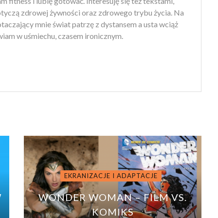
 fitness i lubię gotować. Interesuję się też tekstami,
otyczą zdrowej żywności oraz zdrowego trybu życia. Na
 otaczający mnie świat patrzę z dystansem a usta wciąż
iam w uśmiechu, czasem ironicznym.
EKRANIZACJE I ADAPTACJE
W
WONDER WOMAN – FILM VS.
KOMIKS