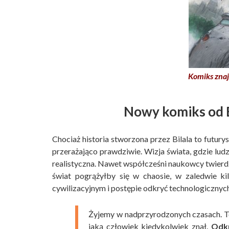
Komiks znaj
Nowy komiks od En
Chociaż historia stworzona przez Bilala to futur
przerażająco prawdziwie. Wizja świata, gdzie ludz
realistyczna. Nawet współcześni naukowcy twierdz
świat pogrążyłby się w chaosie, w zaledwie k
cywilizacyjnym i postępie odkryć technologicznyc
Żyjemy w nadprzyrodzonych czasach. T
jaką człowiek kiedykolwiek znał.
Odkr