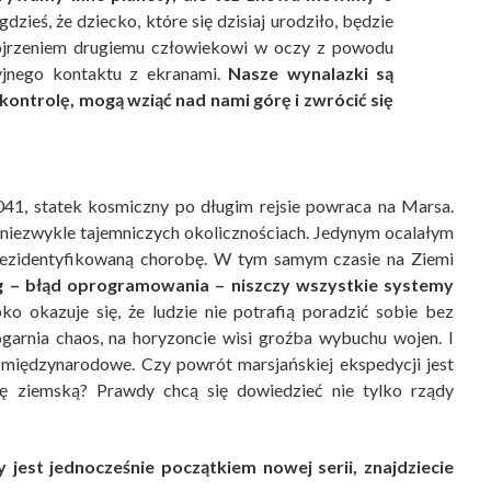
zieś, że dziecko, które się dzisiaj urodziło, będzie
pojrzeniem drugiemu człowiekowi w oczy z powodu
yjnego kontaktu z ekranami.
Nasze wynalazki są
i kontrolę, mogą wziąć nad nami górę i zwrócić się
041, statek kosmiczny po długim rejsie powraca na Marsa.
w niezwykle tajemniczych okolicznościach. Jedynym ocalałym
 niezidentyfikowaną chorobę. W tym samym czasie na Ziemi
g – błąd oprogramowania – niszczy wszystkie systemy
o okazuje się, że ludzie nie potrafią poradzić sobie bez
ogarnia chaos, na horyzoncie wisi groźba wybuchu wojen. I
że międzynarodowe. Czy powrót marsjańskiej ekspedycji jest
lę ziemską? Prawdy chcą się dowiedzieć nie tylko rządy
y jest jednocześnie początkiem nowej serii, znajdziecie