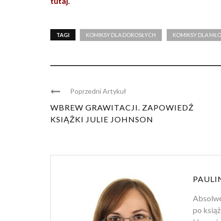
tutaj.
TAGI
KOMIKSY DLA DOROSŁYCH
KOMIKSY DLA MŁO
Poprzedni Artykuł
WBREW GRAWITACJI. ZAPOWIEDŹ
KSIĄŻKI JULIE JOHNSON
PAULI
Absolwen
po książ