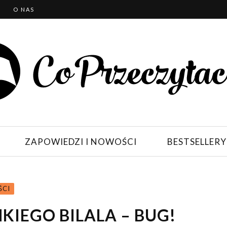
T
O NAS
ZAPOWIEDZI I NOWOŚCI
BESTSELLERY
ŚCI
KIEGO BILALA – BUG!