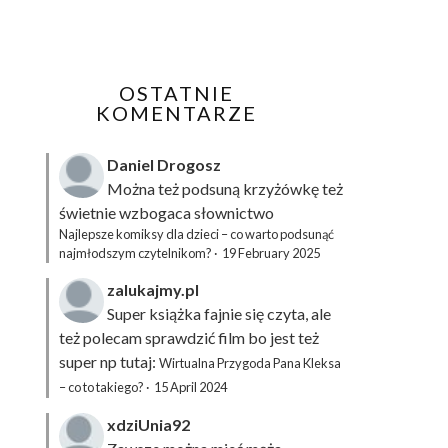
OSTATNIE
KOMENTARZE
Daniel Drogosz
Można też podsuną
krzyżówkę
też
świetnie wzbogaca słownictwo
Najlepsze komiksy dla dzieci – co warto podsunąć
najmłodszym czytelnikom?
·
19 February 2025
zalukajmy.pl
Super książka fajnie się czyta, ale
też polecam sprawdzić film bo jest też
super np tutaj:
Wirtualna Przygoda Pana Kleksa
– co to takiego?
·
15 April 2024
xdziUnia92