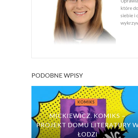
Uprawiam
które d
siebie i
wykrzyw
PODOBNE WPISY
KOMIKS
MICKIEWICZ. KOMIKS –
PROJEKT DOMU LITERATURY 
ŁODZI