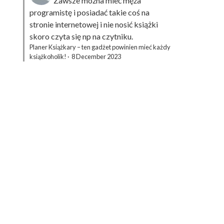
Zawsze można mieć męża
programistę i posiadać takie coś na
stronie internetowej i nie nosić książki
skoro czyta się np na czytniku.
Planer Książkary – ten gadżet powinien mieć każdy
książkoholik!
·
8 December 2023