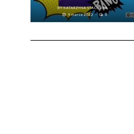
BY
KATARZYNA STACHURA
9 marca 2022
0