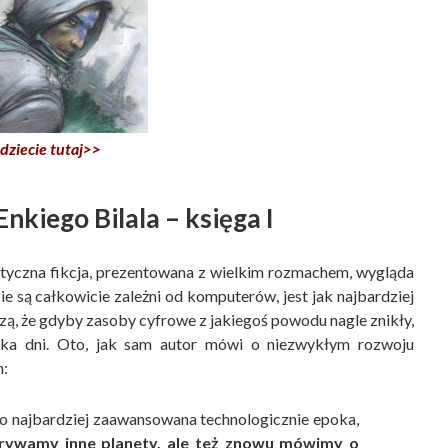
dziecie tutaj>>
kiego Bilala – księga I
ystyczna fikcja, prezentowana z wielkim rozmachem, wygląda
ie są całkowicie zależni od komputerów, jest jak najbardziej
ą, że gdyby zasoby cyfrowe z jakiegoś powodu nagle znikły,
ilka dni. Oto, jak sam autor mówi o niezwykłym rozwoju
h:
o najbardziej zaawansowana technologicznie epoka,
ywamy inne planety, ale też znowu mówimy o