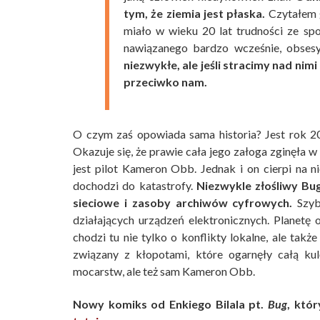
tym, że ziemia jest płaska.
Czytałem gd
miało w wieku 20 lat trudności ze s
nawiązanego bardzo wcześnie, obses
niezwykłe, ale jeśli stracimy nad nim
przeciwko nam.
O czym zaś opowiada sama historia? Jest rok 2
Okazuje się, że prawie cała jego załoga zginęła 
jest pilot Kameron Obb. Jednak i on cierpi na
dochodzi do katastrofy.
Niezwykle złośliwy Bu
sieciowe i zasoby archiwów cyfrowych.
Szybk
działających urządzeń elektronicznych. Planetę 
chodzi tu nie tylko o konflikty lokalne, ale tak
związany z kłopotami, które ogarnęły całą ku
mocarstw, ale też sam Kameron Obb.
Nowy komiks od Enkiego Bilala pt.
Bug
, któr