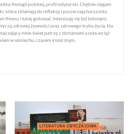
tka filologii polskiej, profil edytorski. Chętnie sięgam
ki, które skłaniają do refleksji i poszerzają horyzonty.
 fitness i lubię gotować. Interesuję się też tekstami,
otyczą zdrowej żywności oraz zdrowego trybu życia. Na
 otaczający mnie świat patrzę z dystansem a usta wciąż
iam w uśmiechu, czasem ironicznym.
LITERATURA OBYCZAJOWA