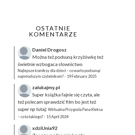
OSTATNIE
KOMENTARZE
Daniel Drogosz
Można też podsuną
krzyżówkę
też
świetnie wzbogaca słownictwo
Najlepsze komiksy dla dzieci – co warto podsunąć
najmłodszym czytelnikom?
·
19 February 2025
zalukajmy.pl
Super książka fajnie się czyta, ale
też polecam sprawdzić film bo jest też
super np tutaj:
Wirtualna Przygoda Pana Kleksa
– co to takiego?
·
15 April 2024
xdziUnia92