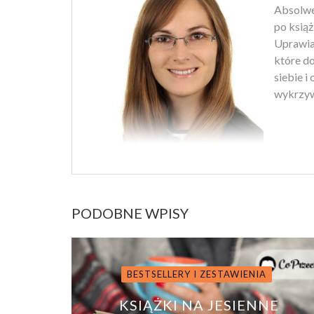
Absolwen
po książ
Uprawiam
które d
siebie i
wykrzyw
PODOBNE WPISY
BESTSELLERY I ZESTAWIENIA
KSIĄŻKI NA JESIENNE