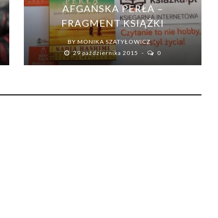
AFGAŃSKA PERŁA –
FRAGMENT KSIĄŻKI
BY
MONIKA SZATYŁOWICZ
29 października 2015
0