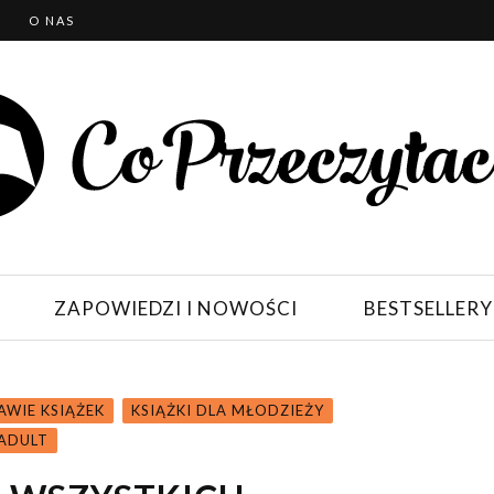
T
O NAS
ZAPOWIEDZI I NOWOŚCI
BESTSELLERY
AWIE KSIĄŻEK
KSIĄŻKI DLA MŁODZIEŻY
ADULT