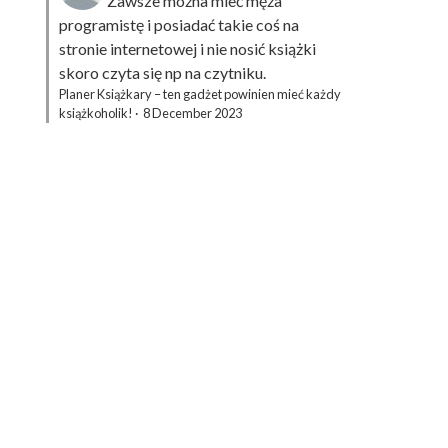
Zawsze można mieć męża
programistę i posiadać takie coś na
stronie internetowej i nie nosić książki
skoro czyta się np na czytniku.
Planer Książkary – ten gadżet powinien mieć każdy
książkoholik!
·
8 December 2023