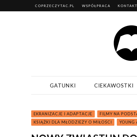
COPRZECZYTAC.PL
WSPÓŁPRACA
KONTAK
GATUNKI
CIEKAWOSTKI
EKRANIZACJE I ADAPTACJE
FILMY NA PODST
KSIĄŻKI DLA MŁODZIEŻY O MIŁOŚCI
YOUNG 