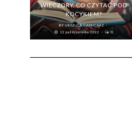
WIECZORY. CO CZYTAĆ POD
KOCYKIEM?
BY
URSZULA GARNCARZ
12 października 2022
0