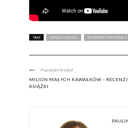
TAGI
KSIĄŻKI O MIŁOŚCI
WYDAWNICTWO KOBIECE
Poprzedni Artykuł
MILION MAŁYCH KAWAŁKÓW – RECENZ
KSIĄŻKI
PAULI