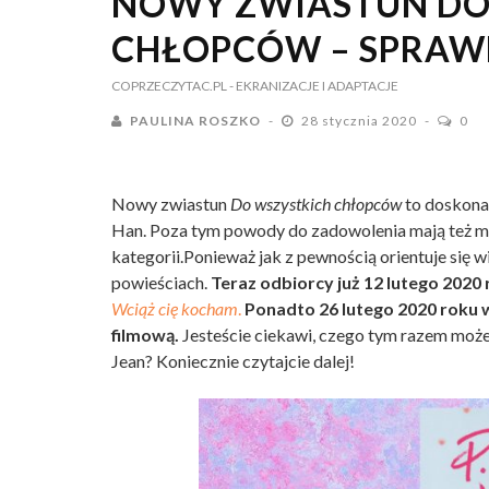
NOWY ZWIASTUN DO
CHŁOPCÓW – SPRAW
COPRZECZYTAC.PL
- EKRANIZACJE I ADAPTACJE
PAULINA ROSZKO
28 stycznia 2020
0
Nowy zwiastun
Do wszystkich chłopców
to doskona
Han. Poza tym powody do zadowolenia mają też mił
kategorii.Ponieważ jak z pewnością orientuje się w
powieściach.
Teraz odbiorcy już 12 lutego 2020 
Wciąż cię kocham
.
Ponadto 26 lutego 2020 roku 
filmową.
Jesteście ciekawi, czego tym razem może
Jean? Koniecznie czytajcie dalej!