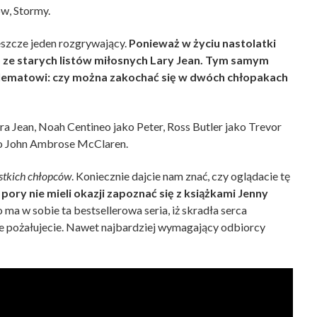
ów, Stormy.
jeszcze jeden rozgrywający.
Ponieważ w życiu nastolatki
o ze starych listów miłosnych Lary Jean. Tym samym
lematowi: czy można zakochać się w dwóch chłopakach
ra Jean, Noah Centineo jako Peter, Ross Butler jako Trevor
ako John Ambrose McClaren.
stkich chłopców
. Koniecznie dajcie nam znać, czy oglądacie tę
pory nie mieli okazji zapoznać się z książkami Jenny
ma w sobie ta bestsellerowa seria, iż skradła serca
ie pożałujecie. Nawet najbardziej wymagający odbiorcy