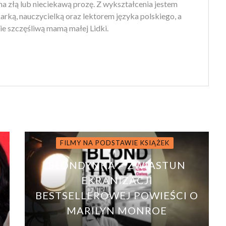
na złą lub nieciekawą prozę. Z wykształcenia jestem
arką, nauczycielką oraz lektorem języka polskiego, a
ie szczęśliwą mamą małej Lidki.
FILMY NA PODSTAWIE KSIĄŻEK
BLONDYNKA – ZWIASTUN
EKRANIZACJI
BESTSELLEROWEJ POWIEŚCI O
MARILYN MONROE