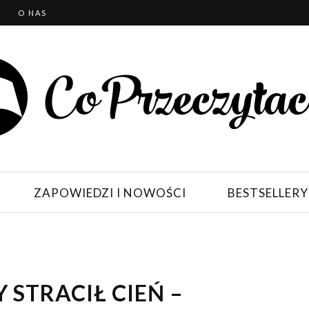
T
O NAS
ZAPOWIEDZI I NOWOŚCI
BESTSELLERY
 STRACIŁ CIEŃ –