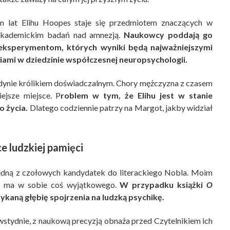
m lat Elihu Hoopes staje się przedmiotem znaczących w
akademickim badań nad amnezją.
Naukowcy poddają go
 eksperymentom, których wyniki będą najważniejszymi
ami w dziedzinie współczesnej neuropsychologii.
jedynie królikiem doświadczalnym. Chory mężczyzna z czasem
ejsze miejsce. P
roblem w tym, że Elihu jest w stanie
o życia.
Dlatego codziennie patrzy na Margot, jakby widział
e ludzkiej pamięci
 jedną z czołowych kandydatek do literackiego Nobla. Moim
oza ma w sobie coś wyjątkowego.
W przypadku książki
O
ykaną głębię spojrzenia na ludzką psychikę.
stydnie, z naukową precyzją obnaża przed Czytelnikiem ich