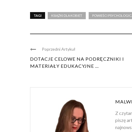
TAGI
KSIĄŻKI DLA KOBIET
POWIEŚCI PSYCHOLOGIC
Poprzedni Artykuł
DOTACJE CELOWE NA PODRĘCZNIKI I
MATERIAŁY EDUKACYJNE ...
MALWI
Z czytan
piszę ar
najnowsz