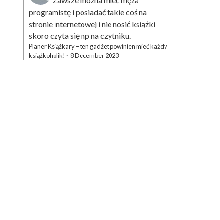
Zawsze można mieć męża
programistę i posiadać takie coś na
stronie internetowej i nie nosić książki
skoro czyta się np na czytniku.
Planer Książkary – ten gadżet powinien mieć każdy
książkoholik!
·
8 December 2023