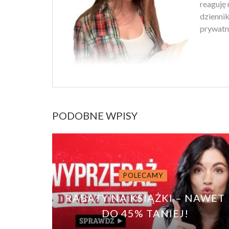
reaguję 
dziennik
prywatn
PODOBNE WPISY
POLECAMY
RABATY NA KSIĄŻKI – NAWET
DO 45% TANIEJ!