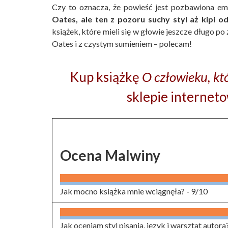
Czy to oznacza, że powieść jest pozbawiona em
Oates, ale ten z pozoru suchy styl aż kipi od
książek, które mieli się w głowie jeszcze długo p
Oates i z czystym sumieniem – polecam!
Kup książkę
O człowieku, któ
sklepie internet
Ocena Malwiny
Jak mocno książka mnie wciągnęła? -
9/10
Jak oceniam styl pisania, język i warsztat autora