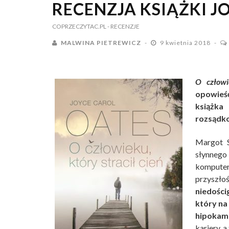
RECENZJA KSIĄŻKI J
COPRZECZYTAC.PL
- RECENZJE
MALWINA PIETREWICZ
9 kwietnia 2018
O człowi
opowieść
książka
rozsądk
Margot S
słynneg
komputer
przyszło
niedości
który na
hipokam
kariery, 