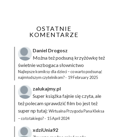
OSTATNIE
KOMENTARZE
Daniel Drogosz
Można też podsuną
krzyżówkę
też
świetnie wzbogaca słownictwo
Najlepsze komiksy dla dzieci – co warto podsunąć
najmłodszym czytelnikom?
·
19 February 2025
zalukajmy.pl
Super książka fajnie się czyta, ale
też polecam sprawdzić film bo jest też
super np tutaj:
Wirtualna Przygoda Pana Kleksa
– co to takiego?
·
15 April 2024
xdziUnia92