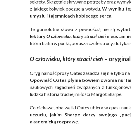
sekrety. Skrzętnie skrywane potrzeby oraz wymyka
z jakiegokolwiek poczucia wstydu.
W wyniku te
umysłu i tajemnicach kobiecego serca.
Te górnolotne słowa z pewnością nie są wytartym
lektury
O człowieku, który stracił cień
nieustannie
która trafia w punkt, porusza czułe struny, dotyk
O człowieku, który stracił cień
– oryginal
Oryginalność prozy Oates zasadza się nie tylko na
Opowieść Oates płynie bowiem dwoma nurta
naukowych zagadnień związanych z funkcjonowa
ludzka historia trudnej miłości Margot Sharpe.
Co ciekawe, oba wątki Oates ubiera w quasi-nauk
uczuciu, jakim Sharpe darzy swojego „pac
akademicką rozprawę.