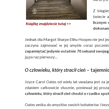
Z biegie
świecie 
licznym
Książkę znajdziecie tutaj >>
dokonani
Jednak dla Margot Sharpe Elihu Hoopes nie jest 
zaczyna zajmować w jej umyśle coraz pocześni
zapamiętać jedynie ostatnie 70 sekund swojeg
ją po raz pierwszy…
O człowieku, który stracił cień
– tajemnic
Joyce Carol Oates od wielu lat uważana jest za
zdaniem całkowicie słusznie, ponieważ jej pr
c
złowieku, który stracił cień
chodzi o rzadko spot
Oates wnika do umysłów swoich bohaterów i bezw