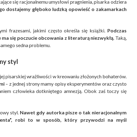
jące się racjonalnemu umysłowi pragnienia, pisarka odziera
go dostajemy głęboko ludzką opowieść o zakamarkach
i frazesami, jakimi często określa się książki.
Podczas
 ma się poczucie obcowania z literaturą niezwykłą.
Taką,
a samego sedna problemu.
ny styl
 jej pisarskiej wrażliwości w kreowaniu złożonych bohaterów.
mi
– z jednej strony mamy opisy eksperymentów oraz czysto
niem człowieka dotkniętego amnezją. Obok zaś toczy się
owy styl.
Nawet gdy autorka pisze o tak nieracjonalnym
jenta”, robi to w sposób, który przywodzi na myśl