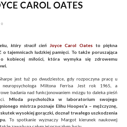
OYCE CAROL OATES
0
eku, który stracił cień
Joyce Carol Oates
to piękna
 o tajemnicach ludzkiej pamięci. To także poruszająca
 o kobiecej miłości, która wymyka się zdrowemu
owi.
harpe jest tuż po dwudziestce, gdy rozpoczyna pracę u
o neuropsychologa Miltona Ferrisa Jest rok 1965, a
owe badania nad funkcjonowaniem mózgu to daleka pieśń
ści.
Młoda psycholożka w laboratorium swojego
gnionego mistrza poznaje Elihu Hoopes’a – mężczyznę,
 skutek wysokiej gorączki, doznał trwałego uszkodzenia
pu.
To spotkanie wyznaczy Margot kierunek naukowej
a także zaważy na całym jej przyszłym życiu.