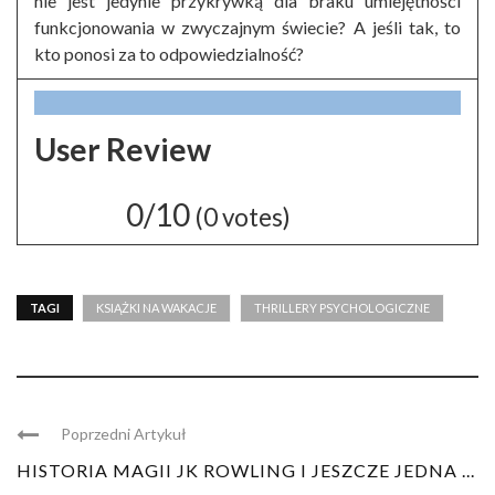
nie jest jedynie przykrywką dla braku umiejętności
funkcjonowania w zwyczajnym świecie? A jeśli tak, to
kto ponosi za to odpowiedzialność?
User Review
0/10
(
0
votes)
TAGI
KSIĄŻKI NA WAKACJE
THRILLERY PSYCHOLOGICZNE
Poprzedni Artykuł
HISTORIA MAGII JK ROWLING I JESZCZE JEDNA ...