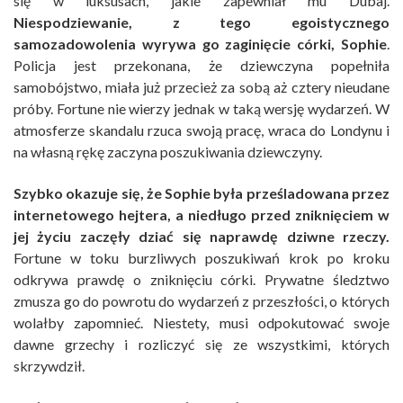
się w luksusach, jakie zapewniał mu Dubaj.
Niespodziewanie, z tego egoistycznego
samozadowolenia wyrywa go zaginięcie córki, Sophie
.
Policja jest przekonana, że dziewczyna popełniła
samobójstwo, miała już przecież za sobą aż cztery nieudane
próby. Fortune nie wierzy jednak w taką wersję wydarzeń. W
atmosferze skandalu rzuca swoją pracę, wraca do Londynu i
na własną rękę zaczyna poszukiwania dziewczyny.
Szybko okazuje się, że Sophie była prześladowana przez
internetowego hejtera, a niedługo przed zniknięciem w
jej życiu zaczęły dziać się naprawdę dziwne rzeczy.
Fortune w toku burzliwych poszukiwań krok po kroku
odkrywa prawdę o zniknięciu córki. Prywatne śledztwo
zmusza go do powrotu do wydarzeń z przeszłości, o których
wolałby zapomnieć. Niestety, musi odpokutować swoje
dawne grzechy i rozliczyć się ze wszystkimi, których
skrzywdził.