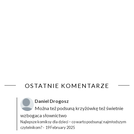
OSTATNIE KOMENTARZE
Daniel Drogosz
Można też podsuną
krzyżówkę
też świetnie
wzbogaca słownictwo
Najlepsze komiksy dla dzieci – co warto podsunąć najmłodszym
czytelnikom?
·
19 February 2025