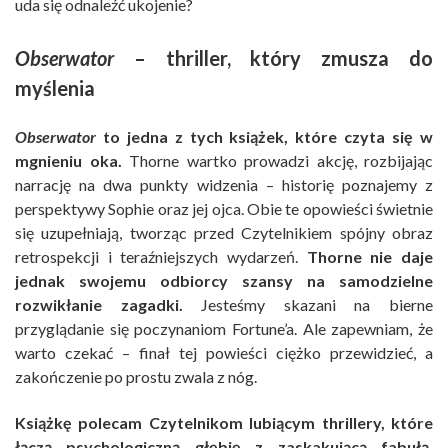
uda się odnaleźć ukojenie?
Obser
wator
– thriller, który zmusza do
myślenia
Obserwator
to jedna z tych książek, które czyta się w
mgnieniu oka.
Thorne wartko prowadzi akcję, rozbijając
narrację na dwa punkty widzenia – historię poznajemy z
perspektywy Sophie oraz jej ojca. Obie te opowieści świetnie
się uzupełniają, tworząc przed Czytelnikiem spójny obraz
retrospekcji i teraźniejszych wydarzeń.
Thorne nie daje
jednak swojemu odbiorcy szansy na samodzielne
rozwikłanie zagadki.
Jesteśmy skazani na bierne
przyglądanie się poczynaniom Fortune’a. Ale zapewniam, że
warto czekać – finał tej powieści ciężko przewidzieć, a
zakończenie po prostu zwala z nóg.
Książkę polecam Czytelnikom lubiącym thrillery, które
łączą psychologiczną głębię z zaskakującą fabułą.