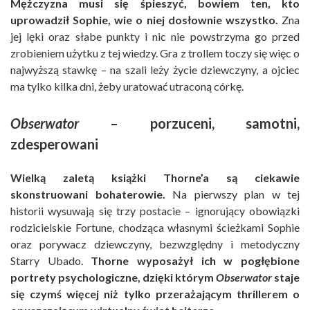
Mężczyzna musi się śpieszyć, bowiem ten, kto
uprowadził Sophie, wie o niej dosłownie wszystko.
Zna
jej lęki oraz słabe punkty i nic nie powstrzyma go przed
zrobieniem użytku z tej wiedzy. Gra z trollem toczy się więc o
najwyższą stawkę – na szali leży życie dziewczyny, a ojciec
ma tylko kilka dni, żeby uratować utraconą córkę.
Obserwator
– porzuceni, samotni,
zdesperowani
Wielką zaletą książki Thorne’a są ciekawie
skonstruowani bohaterowie.
Na pierwszy plan w tej
historii wysuwają się trzy postacie – ignorujący obowiązki
rodzicielskie Fortune, chodząca własnymi ścieżkami Sophie
oraz porywacz dziewczyny, bezwzględny i metodyczny
Starry Ubado.
Thorne wyposażył ich w pogłębione
portrety psychologiczne, dzięki którym
Obserwator
staje
się czymś więcej niż tylko przerażającym thrillerem o