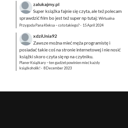
zalukajmy.pl
Super książka fajnie się czyta, ale też polecam
sprawdzić film bo jest też super np tutaj:
Wirtualna
Przygoda Pana Kleksa – co to takiego?
·
15 April 2024
xdziUnia92
Zawsze można mieć męża programistę i
posiadać takie coś na stronie internetowej i nie nosić
książki skoro czyta się np na czytniku.
Planer Książkary – ten gadżet powinien mieć każdy
książkoholik!
·
8 December 2023