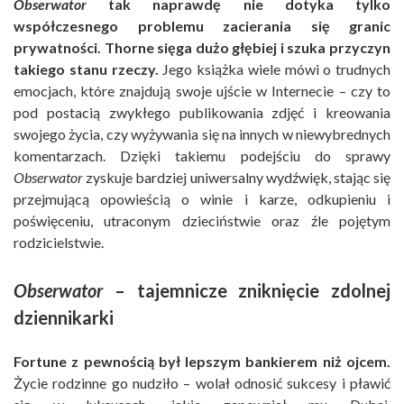
Obserwator
tak naprawdę nie dotyka tylko
współczesnego problemu zacierania się granic
prywatności. Thorne sięga dużo głębiej i szuka przyczyn
takiego stanu rzeczy.
Jego książka wiele mówi o trudnych
emocjach, które znajdują swoje ujście w Internecie – czy to
pod postacią zwykłego publikowania zdjęć i kreowania
swojego życia, czy wyżywania się na innych w niewybrednych
komentarzach. Dzięki takiemu podejściu do sprawy
Obserwator
zyskuje bardziej uniwersalny wydźwięk, stając się
przejmującą opowieścią o winie i karze, odkupieniu i
poświęceniu, utraconym dzieciństwie oraz źle pojętym
rodzicielstwie.
Obserwator
– tajemnicze zniknięcie zdolnej
dziennikarki
Fortune z pewnością był lepszym bankierem niż ojcem.
Życie rodzinne go nudziło – wolał odnosić sukcesy i pławić