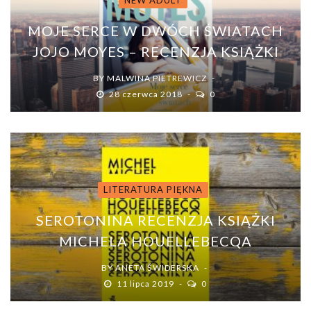
NEW ADULT
MOJE SERCE W DWÓCH ŚWIATACH
JOJO MOYES – RECENZJA KSIĄŻKI
BY
MALWINA PIETREWICZ
28 czerwca 2018
0
LITERATURA PIĘKNA
SEROTONINA RECENZJA KSIĄŻKI
MICHELA HOUELLEBECQA
BY
ANETA ŚWIDERSKA
11 lipca 2019
0