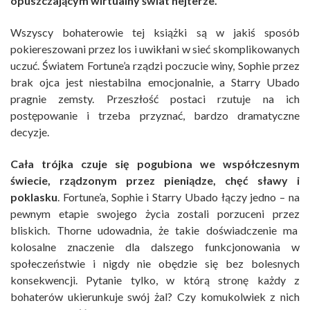
opuszczającym wirtualny świat hejterze.
Wszyscy bohaterowie tej książki są w jakiś sposób
pokiereszowani przez los i uwikłani w sieć skomplikowanych
uczuć. Światem Fortune’a rządzi poczucie winy, Sophie przez
brak ojca jest niestabilna emocjonalnie, a Starry Ubado
pragnie zemsty. Przeszłość postaci rzutuje na ich
postępowanie i trzeba przyznać, bardzo dramatyczne
decyzje.
Cała trójka czuje się pogubiona we współczesnym
świecie, rządzonym przez pieniądze, chęć sławy i
poklasku
. Fortune’a, Sophie i Starry Ubado łączy jedno – na
pewnym etapie swojego życia zostali porzuceni przez
bliskich. Thorne udowadnia, że takie doświadczenie ma
kolosalne znaczenie dla dalszego funkcjonowania w
społeczeństwie i nigdy nie obędzie się bez bolesnych
konsekwencji. Pytanie tylko, w którą stronę każdy z
bohaterów ukierunkuje swój żal? Czy komukolwiek z nich