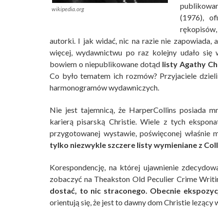
publikowan
wikipedia.org
(1976), o
rękopisów
autorki. I jak widać, nic na razie nie zapowiada,
więcej, wydawnictwu po raz kolejny udało się
bowiem o niepublikowane dotąd
listy Agathy Ch
Co było tematem ich rozmów? Przyjaciele dzielil
harmonogramów wydawniczych.
Nie jest tajemnicą, że HarperCollins posiada 
karierą pisarską Christie. Wiele z tych ekspon
przygotowanej wystawie, poświęconej właśnie m
tylko niezwykle szczere listy wymieniane z Coll
Korespondencję, na której ujawnienie zdecydow
zobaczyć na Theakston Old Peculier Crime Writi
dostać, to nic straconego. Obecnie ekspoz
orientują się, że jest to dawny dom Christie lezący