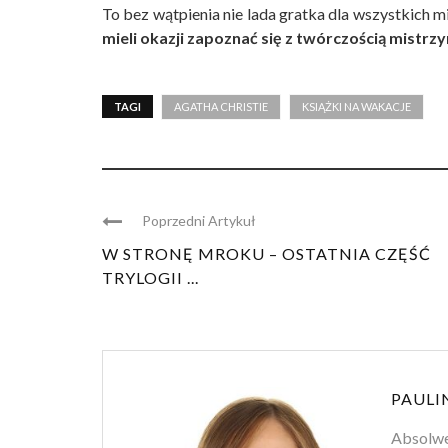
To bez wątpienia nie lada gratka dla wszystkich m
mieli okazji zapoznać się z twórczością mistrz
TAGI
AGATHA CHRISTIE
KSIĄŻKI NA WAKACJE
Poprzedni Artykuł
W STRONĘ MROKU – OSTATNIA CZĘŚĆ
TRYLOGII ...
PAULI
Absolwen