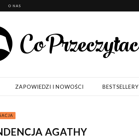
T
O NAS
ZAPOWIEDZI I NOWOŚCI
BESTSELLERY
NSACJA
NDENCJA AGATHY