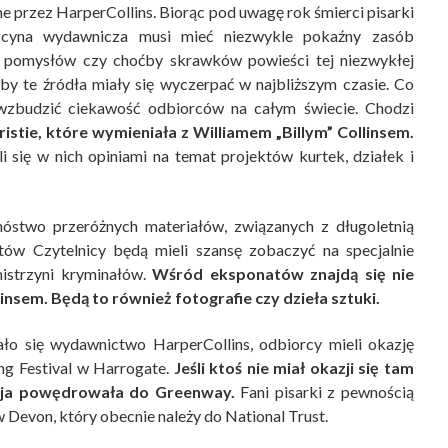
e przez HarperCollins. Biorąc pod uwagę rok śmierci pisarki
ficyna wydawnicza musi mieć niezwykle pokaźny zasób
, pomysłów czy choćby skrawków powieści tej niezwykłej
 aby te źródła miały się wyczerpać w najbliższym czasie. Co
 wzbudzić ciekawość odbiorców na całym świecie. Chodzi
ristie, które wymieniała z Williamem „Billym” Collinsem.
i się w nich opiniami na temat projektów kurtek, działek i
mnóstwo przeróżnych materiałów, związanych z długoletnią
atów Czytelnicy będą mieli szansę zobaczyć na specjalnie
istrzyni kryminałów.
Wśród eksponatów znajdą się nie
insem. Będą to również fotografie czy dzieła sztuki.
ało się wydawnictwo HarperCollins, odbiorcy mieli okazję
ng Festival w Harrogate.
Jeśli ktoś nie miał okazji się tam
ycja powędrowała do Greenway.
Fani pisarki z pewnością
 w Devon, który obecnie należy do National Trust.