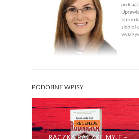
po książ
Uprawiam
które d
siebie i
wykrzyw
PODOBNE WPISY
RECENZJE
RĄCZKA RĄCZKĘ MYJE –