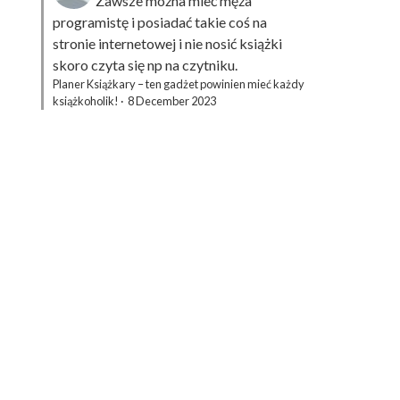
Zawsze można mieć męża
programistę i posiadać takie coś na
stronie internetowej i nie nosić książki
skoro czyta się np na czytniku.
Planer Książkary – ten gadżet powinien mieć każdy
książkoholik!
·
8 December 2023