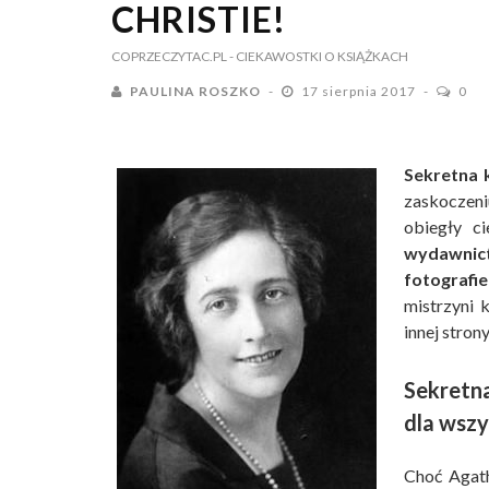
CHRISTIE!
COPRZECZYTAC.PL
- CIEKAWOSTKI O KSIĄŻKACH
PAULINA ROSZKO
17 sierpnia 2017
0
Sekretna 
zaskoczeni
obiegły c
wydawnic
fotografie 
mistrzyni 
innej stron
Sekretn
dla wszy
Choć Agath