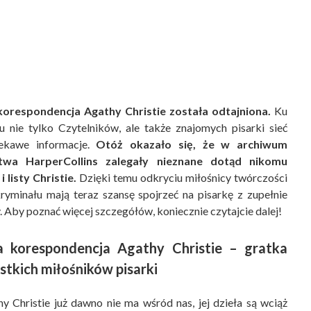
korespondencja Agathy Christie została odtajniona.
Ku
u nie tylko Czytelników, ale także znajomych pisarki sieć
iekawe informacje.
Otóż okazało się, że w archiwum
twa HarperCollins zalegały nieznane dotąd nikomu
i listy Christie.
Dzięki temu odkryciu miłośnicy twórczości
kryminału mają teraz szansę spojrzeć na pisarkę z zupełnie
y. Aby poznać więcej szczegółów, koniecznie czytajcie dalej!
a korespondencja Agathy Christie – gratka
stkich miłośników pisarki
y Christie już dawno nie ma wśród nas, jej dzieła są wciąż