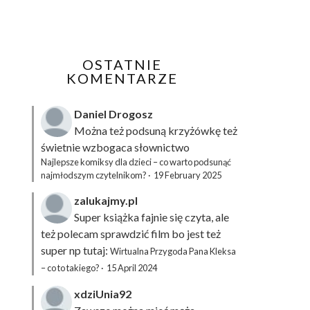
OSTATNIE
KOMENTARZE
Daniel Drogosz
Można też podsuną
krzyżówkę
też
świetnie wzbogaca słownictwo
Najlepsze komiksy dla dzieci – co warto podsunąć
najmłodszym czytelnikom?
·
19 February 2025
zalukajmy.pl
Super książka fajnie się czyta, ale
też polecam sprawdzić film bo jest też
super np tutaj:
Wirtualna Przygoda Pana Kleksa
– co to takiego?
·
15 April 2024
xdziUnia92