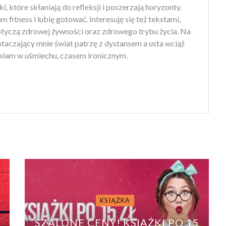
ki, które skłaniają do refleksji i poszerzają horyzonty.
 fitness i lubię gotować. Interesuję się też tekstami,
otyczą zdrowej żywności oraz zdrowego trybu życia. Na
 otaczający mnie świat patrzę z dystansem a usta wciąż
iam w uśmiechu, czasem ironicznym.
KSIĄŻKA
SZALONE CENY! KSIĄŻKI PO 15