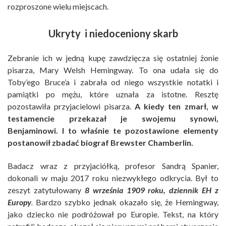
rozproszone wielu miejscach.
Ukryty i niedoceniony skarb
Zebranie ich w jedną kupę zawdzięcza się ostatniej żonie
pisarza, Mary Welsh Hemingway. To ona udała się do
Toby’ego Bruce’a i zabrała od niego wszystkie notatki i
pamiątki po mężu, które uznała za istotne. Resztę
pozostawiła przyjacielowi pisarza.
A kiedy ten zmarł, w
testamencie przekazał je swojemu synowi,
Benjaminowi. I to właśnie te pozostawione elementy
postanowił zbadać biograf Brewster Chamberlin.
Badacz wraz z przyjaciółką, profesor Sandrą Spanier,
dokonali w maju 2017 roku niezwykłego odkrycia. Był to
zeszyt zatytułowany
8 września 1909 roku, dziennik EH z
Europy
.
Bardzo szybko jednak okazało się
,
że Hemingway,
jako dziecko nie podróżował po Europie. Tekst, na który