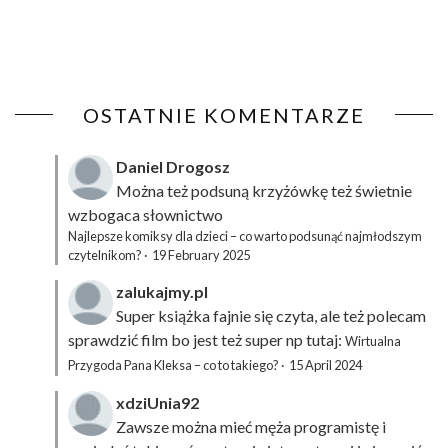
OSTATNIE KOMENTARZE
Daniel Drogosz
Można też podsuną
krzyżówkę
też świetnie
wzbogaca słownictwo
Najlepsze komiksy dla dzieci – co warto podsunąć najmłodszym
czytelnikom?
·
19 February 2025
zalukajmy.pl
Super książka fajnie się czyta, ale też polecam
sprawdzić film bo jest też super np tutaj:
Wirtualna
Przygoda Pana Kleksa – co to takiego?
·
15 April 2024
xdziUnia92
Zawsze można mieć męża programistę i