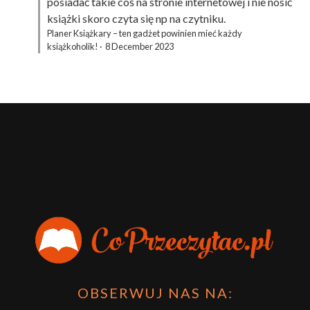
posiadać takie coś na stronie internetowej i nie nosić
książki skoro czyta się np na czytniku.
Planer Książkary – ten gadżet powinien mieć każdy
książkoholik!
·
8 December 2023
OBSERWUJ NAS NA: