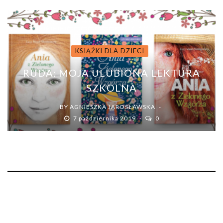
KSIĄŻKI DLA DZIECI
RUDA: MOJA ULUBIONA LEKTURA
SZKOLNA
BY
AGNIESZKA JAROSŁAWSKA
7 października 2019
0