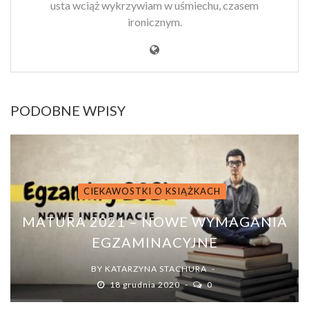
usta wciąż wykrzywiam w uśmiechu, czasem
ironicznym.
PODOBNE WPISY
CIEKAWOSTKI O KSIĄŻKACH
MATURA 2021 – NOWE WYMAGANIA
EGZAMINACYJNE
BY
KATARZYNA STACHURA
18 grudnia 2020
0