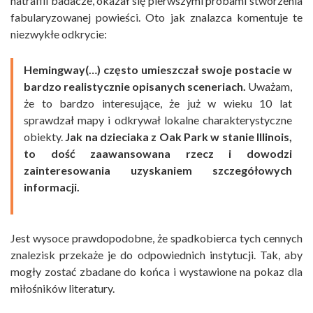
natrafili badacze, okazał się pierwszymi próbami stworzenia
fabularyzowanej powieści. Oto jak znalazca komentuje te
niezwykłe odkrycie:
Hemingway(…) często umieszczał swoje postacie w
bardzo realistycznie opisanych sceneriach.
Uważam,
że to bardzo interesujące, że już w wieku 10 lat
sprawdzał mapy i odkrywał lokalne charakterystyczne
obiekty.
Jak na dzieciaka z Oak Park w stanie Illinois,
to dość zaawansowana rzecz i dowodzi
zainteresowania uzyskaniem szczegółowych
informacji.
Jest wysoce prawdopodobne, że spadkobierca tych cennych
znalezisk przekaże je do odpowiednich instytucji. Tak, aby
mogły zostać zbadane do końca i wystawione na pokaz dla
miłośników literatury.