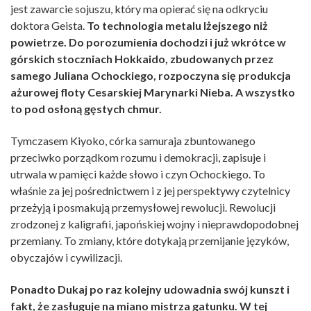
jest zawarcie sojuszu, który ma opierać się na odkryciu
doktora Geista.
To technologia metalu lżejszego niż
powietrze. Do porozumienia dochodzi i już wkrótce w
górskich stoczniach Hokkaido, zbudowanych przez
samego Juliana Ochockiego, rozpoczyna się produkcja
ażurowej floty Cesarskiej Marynarki Nieba. A wszystko
to pod osłoną gęstych chmur.
Tymczasem Kiyoko, córka samuraja zbuntowanego
przeciwko porządkom rozumu i demokracji, zapisuje i
utrwala w pamięci każde słowo i czyn Ochockiego. To
właśnie za jej pośrednictwem i z jej perspektywy czytelnicy
przeżyją i posmakują przemysłowej rewolucji. Rewolucji
zrodzonej z kaligrafii, japońskiej wojny i nieprawdopodobnej
przemiany. To zmiany, które dotykają przemijanie języków,
obyczajów i cywilizacji.
Ponadto Dukaj po raz kolejny udowadnia swój kunszt i
fakt, że zasługuje na miano mistrza gatunku. W tej