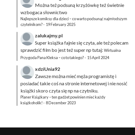
Można też podsuną
krzyżówkę
też świetnie
wzbogaca słownictwo
Najlepsze komiksy dla dzieci – co warto podsunąć najmłodszym
czytelnikom?
·
19 February 2025
zalukajmy.pl
Super książka fajnie się czyta, ale też polecam
sprawdzić film bo jest też super np tutaj:
Wirtualna
Przygoda Pana Kleksa – co to takiego?
·
15 April 2024
xdziUnia92
Zawsze można mieć męża programistę i
posiadać takie coś na stronie internetowej i nie nosić
książki skoro czyta się np na czytniku.
Planer Książkary – ten gadżet powinien mieć każdy
książkoholik!
·
8 December 2023