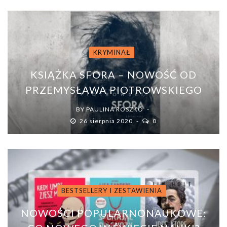
KRYMINAŁ
KSIĄŻKA SFORA – NOWOŚĆ OD
PRZEMYSŁAWA PIOTROWSKIEGO
BY
PAULINA ROSZKO
26 sierpnia 2020
0
BESTSELLERY I ZESTAWIENIA
NOWOŚCI POPULARNONAUKOWE: