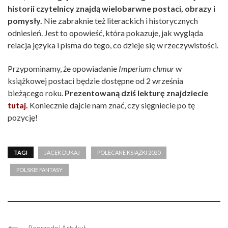
historii czytelnicy znajdą wielobarwne postaci, obrazy i
pomysły.
Nie zabraknie też literackich i historycznych
odniesień. Jest to opowieść, która pokazuje, jak wygląda
relacja języka i pisma do tego, co dzieje się w rzeczywistości.
Przypominamy, że opowiadanie
Imperium chmur
w
książkowej postaci będzie dostępne od 2 września
bieżącego roku.
Prezentowaną dziś lekturę znajdziecie
tutaj.
Koniecznie dajcie nam znać, czy sięgniecie po tę
pozycję!
TAGI
JACEK DUKAJ
POLECANE KSIĄŻKI 2020
POLSKIE FANTASY
Poprzedni Artykuł