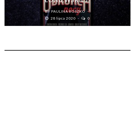
BY
PAULINA ROSZKO
28 lipca 2020
0