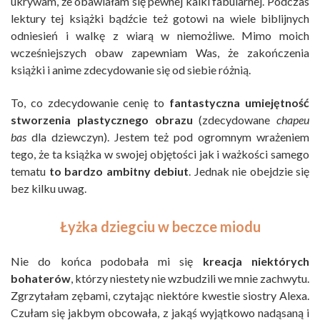
ukrywam, że obawiałam się pewnej kalki fabularnej. Podczas
lektury tej książki bądźcie też gotowi na wiele biblijnych
odniesień i walkę z wiarą w niemożliwe. Mimo moich
wcześniejszych obaw zapewniam Was, że zakończenia
książki i anime zdecydowanie się od siebie różnią.
To, co zdecydowanie cenię to
fantastyczna umiejętność
stworzenia plastycznego obrazu
(zdecydowane
chapeu
bas
dla dziewczyn). Jestem też pod ogromnym wrażeniem
tego, że ta książka w swojej objętości jak i ważkości samego
tematu
to bardzo ambitny debiut
. Jednak nie obejdzie się
bez kilku uwag.
Łyżka dziegciu w beczce miodu
Nie do końca podobała mi się
kreacja niektórych
bohaterów
, którzy niestety nie wzbudzili we mnie zachwytu.
Zgrzytałam zębami, czytając niektóre kwestie siostry Alexa.
Czułam się jakbym obcowała, z jakąś wyjątkowo nadąsaną i