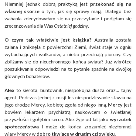
Niemniej jednak dobrą praktyką jest
przekonać się na
własnej skórze
o tym, jak się sprawy mają. Dlatego bez
wahania zdecydowałam się na przeczytanie i podjęłam się
zrecenzowania dla Was
Ostatniej godziny
.
O czym tak właściwie jest książka?
Australia została
zalana i zniknęła z powierzchni Ziemi, świat staje w ogniu
wybuchających wulkanów, a niebo przecinają pioruny. Czy
zbliżamy się do nieuchronnego końca świata? Już wkrótce
poszukiwanie odpowiedzi na to pytanie spadnie na dwójkę
głównych bohaterów.
Alex
to sierota, buntownik, niespokojna dusza oraz… tajny
agent. Podczas jednej z misji los niespodziewanie stawia na
jego drodze Mercy, kobietę zgoła od niego inną.
Mercy
jest
bowiem lekarzem psychiatrą, naukowcem o świetlanej
przyszłości i gołębim sercu. Alex żyje od lat jako
wyrzutek
społeczeństwa
i może do końca zrozumieć niezłomnej
wiary Mercy w
dobro tkwiące w drugim człowieku
.