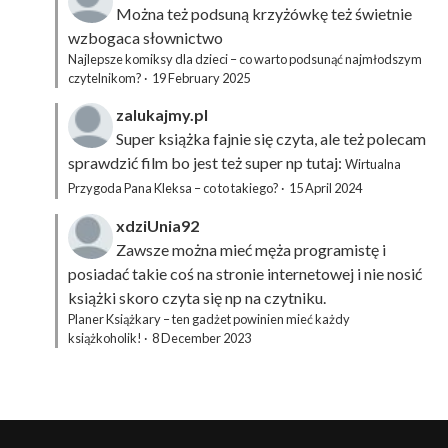
Można też podsuną
krzyżówkę
też świetnie
wzbogaca słownictwo
Najlepsze komiksy dla dzieci – co warto podsunąć najmłodszym
czytelnikom?
·
19 February 2025
zalukajmy.pl
Super książka fajnie się czyta, ale też polecam
sprawdzić film bo jest też super np tutaj:
Wirtualna
Przygoda Pana Kleksa – co to takiego?
·
15 April 2024
xdziUnia92
Zawsze można mieć męża programistę i
posiadać takie coś na stronie internetowej i nie nosić
książki skoro czyta się np na czytniku.
Planer Książkary – ten gadżet powinien mieć każdy
książkoholik!
·
8 December 2023