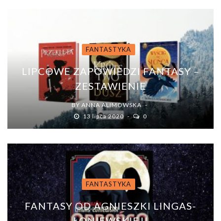
FANTASTYKA
LIPCOWE ZAPOWIEDZI FANTASY –
ZESTAWIENIE
BY
ANNA ALIMOWSKA
13 lipca 2020
0
FANTASTYKA
FANTASY OD AGNIESZKI LINGAS-
ŁONIEWSKIEJ!