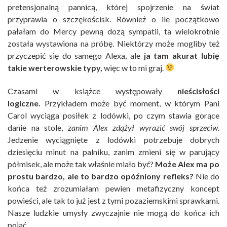
pretensjonalną pannicą, której spojrzenie na świat
przyprawia o szczękościsk. Również o ile początkowo
pałałam do Mercy pewną dozą sympatii, ta wielokrotnie
została wystawiona na próbę. Niektórzy może mogliby też
przyczepić się do samego Alexa, ale
ja tam akurat lubię
takie werterowskie typy,
więc w to mi graj.
Czasami w książce występowały
nieścisłości
logiczne.
Przykładem może być moment, w którym Pani
Carol wyciąga posiłek z lodówki, po czym stawia gorące
danie na stole,
zanim Alex zdążył wyrazić swój
sprzeciw
.
Jedzenie wyciągnięte z lodówki potrzebuje dobrych
dziesięciu minut na palniku, zanim zmieni się w parujący
półmisek, ale może tak właśnie miało być?
Może Alex ma po
prostu bardzo, ale to bardzo opóźniony refleks?
Nie do
końca też zrozumiałam pewien metafizyczny koncept
powieści, ale tak to już jest z tymi pozaziemskimi sprawkami.
Nasze ludzkie umysły zwyczajnie nie mogą do końca ich
pojąć.