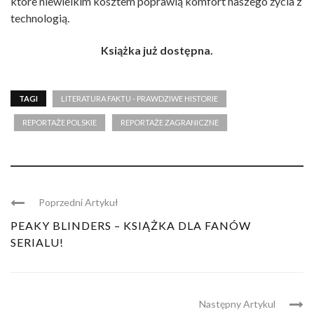
które niewielkim kosztem poprawią komfort naszego życia z
technologią.
Książka już dostępna.
TAGI
LITERATURA FAKTU - PRAWDZIWE HISTORIE
REPORTAŻE POLSKIE
REPORTAŻE ZAGRANICZNE
Poprzedni Artykuł
PEAKY BLINDERS – KSIĄŻKA DLA FANÓW
SERIALU!
Następny Artykul