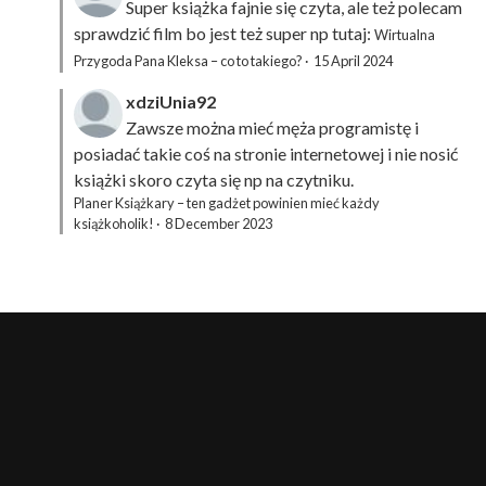
Super książka fajnie się czyta, ale też polecam
sprawdzić film bo jest też super np tutaj:
Wirtualna
Przygoda Pana Kleksa – co to takiego?
·
15 April 2024
xdziUnia92
Zawsze można mieć męża programistę i
posiadać takie coś na stronie internetowej i nie nosić
książki skoro czyta się np na czytniku.
Planer Książkary – ten gadżet powinien mieć każdy
książkoholik!
·
8 December 2023