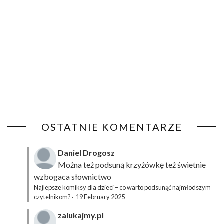
OSTATNIE KOMENTARZE
Daniel Drogosz
Można też podsuną
krzyżówkę
też świetnie
wzbogaca słownictwo
Najlepsze komiksy dla dzieci – co warto podsunąć najmłodszym
czytelnikom?
·
19 February 2025
zalukajmy.pl