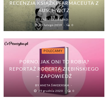
RECENZJA KSIĄŻKI FARMACEUTA Z
AUSCHWITZ
BY
PAULINA ROSZKO
25 lutego 2019
0
POLECAMY
PORNO. JAK ONI TO ROBIĄ?
REPORTAŻ ROBERTA ZIĘBIŃSKIEGO
– ZAPOWIEDŹ
BY
ANETA ŚWIDERSKA
29 grudnia 2020
0