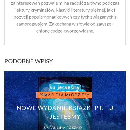
zainteresowań pozwala mi na radość zarówno podczas
lektury kryminałów, klasyki literatury pięknej, jak i
pozycji popularnonaukowych czy tych związanych z
samorozwojem. Zakochana w słowie od zawsze -
chłonę cudze, tworzę własne.
PODOBNE WPISY
KSIĄŻKI DLA MŁODZIEŻY
NOWE WYDANIE KSIĄŻKI PT. TU
JESTEŚMY
BY
PAULINA ROSZKO