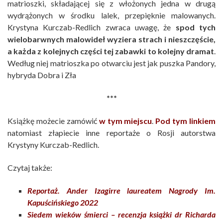
matrioszki, składającej się z włożonych jedna w drugą
wydrążonych w środku lalek, przepięknie malowanych.
Krystyna Kurczab-Redlich zwraca uwagę, że
spod tych
wielobarwnych malowideł wyziera strach i nieszczęście,
a każda z kolejnych części tej zabawki to kolejny dramat
.
Według niej matrioszka po otwarciu jest jak puszka Pandory,
hybryda Dobra i Zła
***
Książkę możecie zamówić
w tym miejscu
.
Pod tym linkiem
natomiast złapiecie inne reportaże o Rosji autorstwa
Krystyny Kurczab-Redlich.
Czytaj także:
Reportaż. Ander Izagirre laureatem Nagrody Im.
Kapuścińskiego 2022
Siedem wieków śmierci – recenzja książki dr Richarda