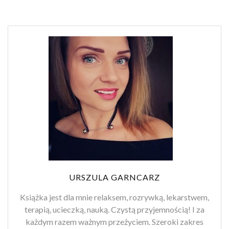
URSZULA GARNCARZ
Książka jest dla mnie relaksem, rozrywką, lekarstwem,
terapią, ucieczką, nauką. Czystą przyjemnością! I za
każdym razem ważnym przeżyciem. Szeroki zakres