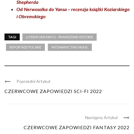
Shepherda
Od Nerwosolka do Yansa – recenzja książki Koziarskiego
i Obremskiego
TAGI
LITERATURA FAKTU - PRAWDZIWE HISTORIE
REPORTAŻE POLSKIE
WYDAWNICTWO W.A.B.
Poprzedni Artykuł
CZERWCOWE ZAPOWIEDZI SCI-FI 2022
Następny Artykul
CZERWCOWE ZAPOWIEDZI FANTASY 2022