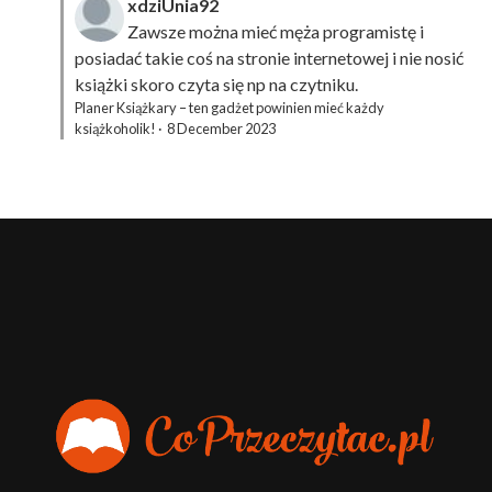
xdziUnia92
Zawsze można mieć męża programistę i
posiadać takie coś na stronie internetowej i nie nosić
książki skoro czyta się np na czytniku.
Planer Książkary – ten gadżet powinien mieć każdy
książkoholik!
·
8 December 2023