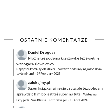
OSTATNIE KOMENTARZE
Daniel Drogosz
Można też podsuną
krzyżówkę
też świetnie
wzbogaca słownictwo
Najlepsze komiksy dla dzieci – co warto podsunąć najmłodszym
czytelnikom?
·
19 February 2025
zalukajmy.pl
Super książka fajnie się czyta, ale też polecam
sprawdzić film bo jest też super np tutaj:
Wirtualna
Przygoda Pana Kleksa – co to takiego?
·
15 April 2024