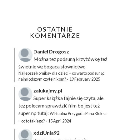
OSTATNIE
KOMENTARZE
Daniel Drogosz
Można też podsuną
krzyżówkę
też
świetnie wzbogaca słownictwo
Najlepsze komiksy dla dzieci – co warto podsunąć
najmłodszym czytelnikom?
·
19 February 2025
zalukajmy.pl
Super książka fajnie się czyta, ale
też polecam sprawdzić film bo jest też
super np tutaj:
Wirtualna Przygoda Pana Kleksa
– co to takiego?
·
15 April 2024
xdziUnia92