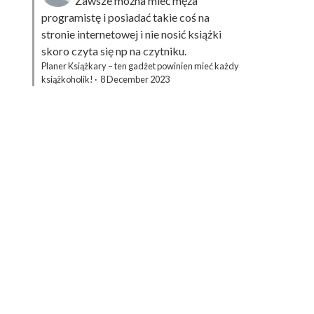
Zawsze można mieć męża
programistę i posiadać takie coś na
stronie internetowej i nie nosić książki
skoro czyta się np na czytniku.
Planer Książkary – ten gadżet powinien mieć każdy
książkoholik!
·
8 December 2023