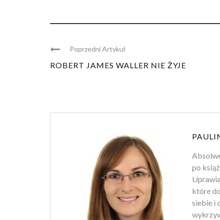
Poprzedni Artykuł
ROBERT JAMES WALLER NIE ŻYJE
PAULI
Absolwen
po książ
Uprawiam
które d
siebie i
wykrzyw