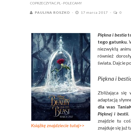
COPRZECZYTAC.PL
- POLECAMY
PAULINA ROSZKO
17 marca 2017
0
Piękna i bestia
to
tego gatunku.
W
niezwykłą anima
również dorosł
świata. Dajcie p
Piękna i besti
Zbliżająca się 
adaptacją słynne
dla was Tania
Pięknej i bestii
.
znajdzie tu co
Książkę znajdziecie tutaj>>
znajduje się już