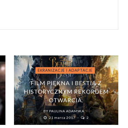
EKRANIZACJE I ADAPTACJE
FILM PIĘKNA I BESTIA Z
HISTORYCZNYM REKORDEM
OTWARCIA.
BY
PAULINA ADAMSKA
21 marca 2017
2