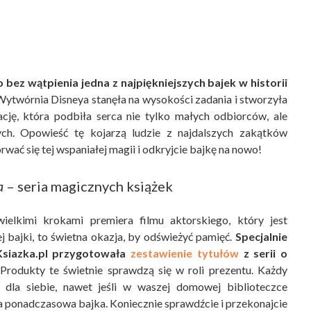
 bez wątpienia jedna z najpiękniejszych bajek w historii
ytwórnia Disneya stanęła na wysokości zadania i stworzyła
cję, która podbiła serca nie tylko małych odbiorców, ale
ych. Opowieść tę kojarzą ludzie z najdalszych zakątków
orwać się tej wspaniałej magii i odkryjcie bajkę na nowo!
a
– seria magicznych książek
wielkimi krokami premiera filmu aktorskiego, który jest
j bajki, to świetna okazja, by odświeżyć pamięć.
Specjalnie
Ksiazka.pl przygotowała
zestawienie tytułów
z serii o
Produkty te świetnie sprawdzą się w roli prezentu. Każdy
ś dla siebie, nawet jeśli w waszej domowej biblioteczce
 ta ponadczasowa bajka. Koniecznie sprawdźcie i przekonajcie