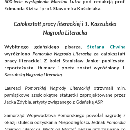
500-lecie wystąpienia Marcina Lutra
pod redakcją prof.
Edmunda Kizika i prof. Sławomira Kościelaka.
Całokształt pracy literackiej
i
1. Kaszubska
Nagroda Literacka
Wybitnego gdańskiego pisarza,
Stefana Chwina
wyróżniono
Pomorską Nagrodą Literacką
za całokształt
pracy literackiej
.
Z kolei Stanisław Janke: publicysta,
reportażysta, tłumacz i poeta został wyróżniony
1.
Kaszubską Nagrodą Literacką
.
Laureaci
Pomorskiej Nagrody Literackiej
otrzymali m.in.
pamiątkowe sześciokątne statuetki zaprojektowane przez
Jacka Zdybla, artysty związanego z Gdańską ASP.
Samorząd Województwa Pomorskiego powołał nagrodę z
okazji stulecia odzyskania Niepodległości. Jednak
Pomorska
Nagroda Literacka „Wiatr od Morza”
będzie przyznawana co