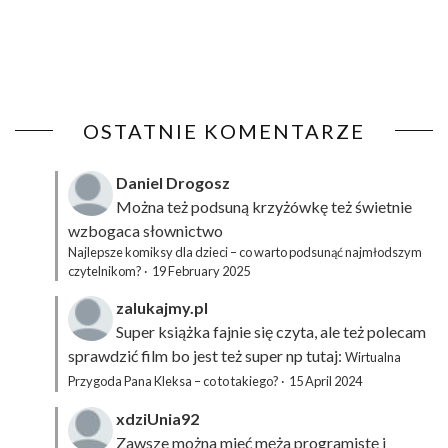
OSTATNIE KOMENTARZE
Daniel Drogosz
Można też podsuną
krzyżówkę
też świetnie
wzbogaca słownictwo
Najlepsze komiksy dla dzieci – co warto podsunąć najmłodszym
czytelnikom?
·
19 February 2025
zalukajmy.pl
Super książka fajnie się czyta, ale też polecam
sprawdzić film bo jest też super np tutaj:
Wirtualna
Przygoda Pana Kleksa – co to takiego?
·
15 April 2024
xdziUnia92
Zawsze można mieć męża programistę i