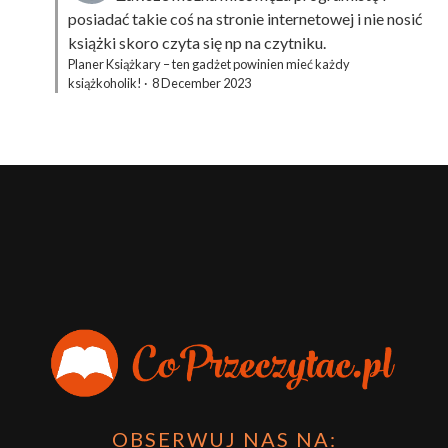
posiadać takie coś na stronie internetowej i nie nosić
książki skoro czyta się np na czytniku.
Planer Książkary – ten gadżet powinien mieć każdy
książkoholik!
·
8 December 2023
OBSERWUJ NAS NA: