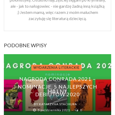
ale - jak to nałogowiec - nie gardzę żadną inną książką
;) Jestem mamą, więc razem z moim maluchem
zaczytuję się literaturą dziecięcą.
PODOBNE WPISY
WYDARZENIA LITERACKIE
NAGRODA CONRADA 2021 –
NOMINACJE. 5 NAJLEPSZYCH
DEBIUTÓW 2020
BY
KATARZYNA STACHURA
5 października 2021
0