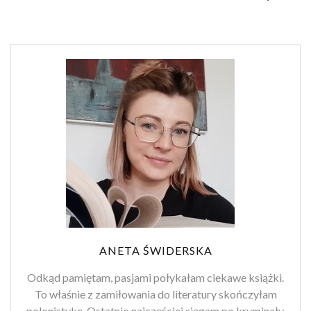
ANETA ŚWIDERSKA
Odkąd pamiętam, pasjami połykałam ciekawe książki.
To właśnie z zamiłowania do literatury skończyłam
polonistykę. Ostatnio najczęściej sięgam po kryminały,