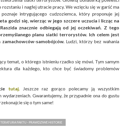
 rozstaniu i nagłej utracie pracy. We wzięciu się w garść ma
oznaje intrygującego cudzoziemca, który proponuje jej
eta godzi się, wierząc w jego szczere uczucia i licząc na
e Raszida znacznie odbiegają od jej oczekiwań. Z tego
rzemyślanego planu siatki terrorystów. Ich celem jest
nia zamachowców-samobójców.
Ludzi, którzy bez wahania
ący temat, o którego istnieniu rzadko się mówi. Tym samym
ektura dla każdego, kto chce być świadomy problemów
cie
tutaj.
Jeszcze raz gorąco polecamy ją wszystkim
h wydarzeniach. Gwarantujemy, że przypadnie ona do gustu
zekonajcie się o tym same!
ITERATURA FAKTU - PRAWDZIWE HISTORIE