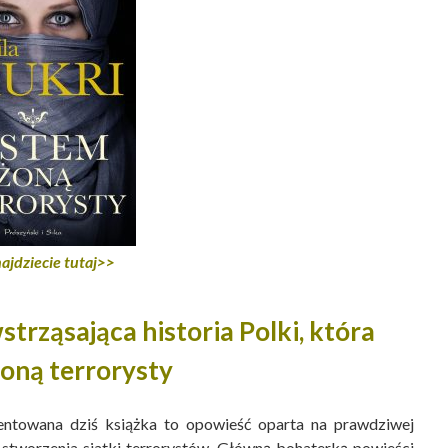
ajdziecie tutaj>>
strząsająca historia Polki, która
żoną terrorysty
entowana dziś książka to opowieść oparta na prawdziwej
o stworzenia siatki terrorystów. Główną bohaterką powieści