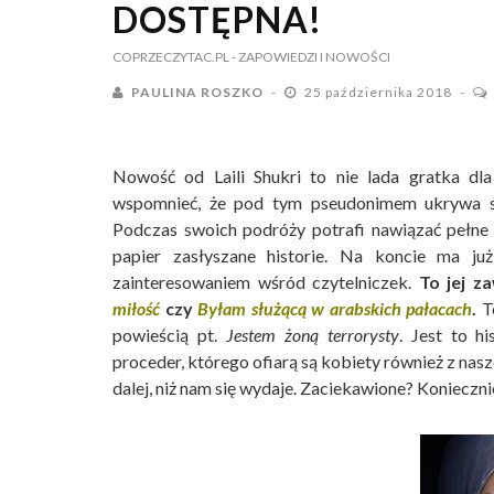
DOSTĘPNA!
COPRZECZYTAC.PL
- ZAPOWIEDZI I NOWOŚCI
PAULINA ROSZKO
25 października 2018
Nowość od Laili Shukri to nie lada gratka dla
wspomnieć, że pod tym pseudonimem ukrywa si
Podczas swoich podróży potrafi nawiązać pełne z
papier zasłyszane historie. Na koncie ma ju
zainteresowaniem wśród czytelniczek.
To jej z
miłość
czy
Byłam służącą w arabskich pałacach
.
Te
powieścią pt.
Jestem żoną terrorysty
. Jest to h
proceder, którego ofiarą są kobiety również z nas
dalej, niż nam się wydaje. Zaciekawione? Konieczn