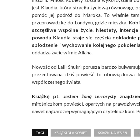
jest Klaudia, która straciła życiową równowagę po
pomóc jej podróż do Maroka. To właśnie tam p
przeprowadzkę do Londynu, gdzie mieszka.
Kobi
szczęśliwe wspólne życie. Niestety, intencj
powodu Klaudia staje się częścią dokładnie p
spłodzenie i wychowanie kolejnego pokole
oddadzą życie w imię Allaha.
Nowość od Laili Shukri porusza bardzo bulwersuj
prezentowana dziś powieść to obowiązkowa l
współczesnego świata.
Książkę pt.
Jestem żoną terrorysty
znajdzie
miłośniczkom powieści, opartych na prawdziwyc
nawet najbardziej wymagającym czytelniczkom. Pr
TAGI
KSIĄŻKI DLA KOBIET
KSIĄŻKI NA JESIEŃ
L