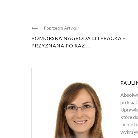
Poprzedni Artykuł
POMORSKA NAGRODA LITERACKA –
PRZYZNANA PO RAZ ...
PAULI
Absolwen
po książ
Uprawiam
które d
siebie i
wykrzyw