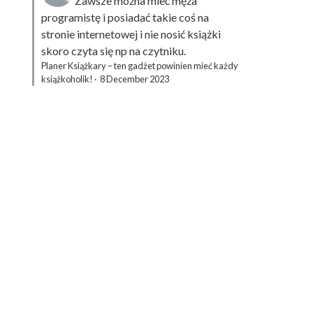
Zawsze można mieć męża
programistę i posiadać takie coś na
stronie internetowej i nie nosić książki
skoro czyta się np na czytniku.
Planer Książkary – ten gadżet powinien mieć każdy
książkoholik!
·
8 December 2023