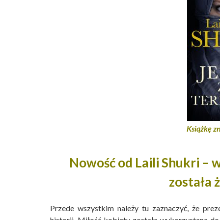
Książkę zn
Nowość od Laili Shukri – w
została 
Przede wszystkim należy tu zaznaczyć, że prez
historii. Miłość kobiety została wykorzystana d