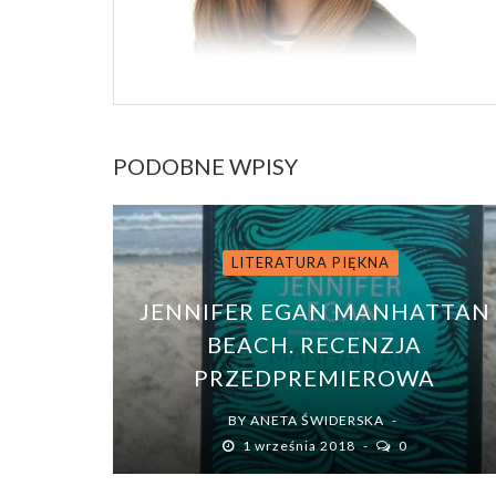
PODOBNE WPISY
LITERATURA PIĘKNA
JENNIFER EGAN MANHATTAN
BEACH. RECENZJA
PRZEDPREMIEROWA
BY
ANETA ŚWIDERSKA
1 września 2018
0