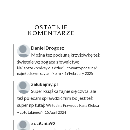
OSTATNIE
KOMENTARZE
Daniel Drogosz
Można też podsuną
krzyżówkę
też
świetnie wzbogaca słownictwo
Najlepsze komiksy dla dzieci – co warto podsunąć
najmłodszym czytelnikom?
·
19 February 2025
zalukajmy.pl
Super książka fajnie się czyta, ale
też polecam sprawdzić film bo jest też
super np tutaj:
Wirtualna Przygoda Pana Kleksa
– co to takiego?
·
15 April 2024
xdziUnia92