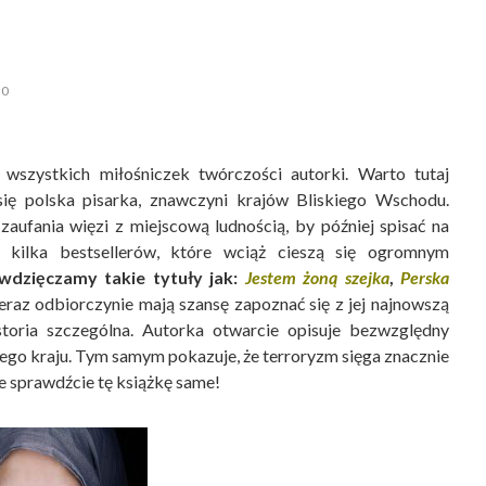
0
 wszystkich miłośniczek twórczości autorki. Warto tutaj
ę polska pisarka, znawczyni krajów Bliskiego Wschodu.
aufania więzi z miejscową ludnością, by później spisać na
ż kilka bestsellerów, które wciąż cieszą się ogromnym
awdzięczamy takie tytuły jak:
Jestem żoną szejka
,
Perska
raz odbiorczynie mają szansę zapoznać się z jej najnowszą
istoria szczególna. Autorka otwarcie opisuje bezwzględny
zego kraju. Tym samym pokazuje, że terroryzm sięga znacznie
ie sprawdźcie tę książkę same!