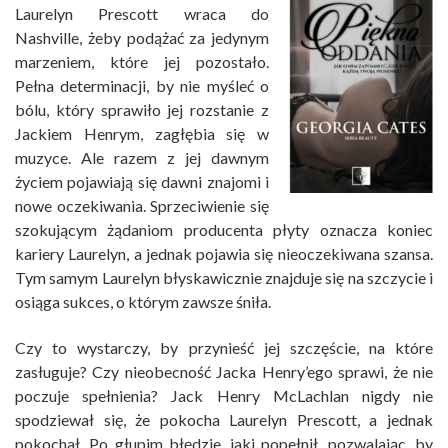
Laurelyn Prescott wraca do
Nashville, żeby podążać za jedynym
marzeniem, które jej pozostało.
Pełna determinacji, by nie myśleć o
bólu, który sprawiło jej rozstanie z
Jackiem Henrym, zagłębia się w
muzyce. Ale razem z jej dawnym
życiem pojawiają się dawni znajomi i
nowe oczekiwania. Sprzeciwienie się
szokującym żądaniom producenta płyty oznacza koniec
kariery Laurelyn, a jednak pojawia się nieoczekiwana szansa.
Tym samym Laurelyn błyskawicznie znajduje się na szczycie i
osiąga sukces, o którym zawsze śniła.
Czy to wystarczy, by przynieść jej szczęście, na które
zasługuje? Czy nieobecność Jacka Henry’ego sprawi, że nie
poczuje spełnienia? Jack Henry McLachlan nigdy nie
spodziewał się, że pokocha Laurelyn Prescott, a jednak
pokochał. Po głupim błędzie, jaki popełnił, pozwalając, by