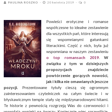
PAULINA ROSZKO
20 kwietnia 2019
0
Powieści erotyczne i romanse
współczesne to idealne zestawienie
dla wszystkich pań, które interesują
się wspomnianymi gatunkami
literackimi. Część z nich, była już
wspomniana w naszym zestawieniu
o top romansach 2019
.
W
związku z tym w dzisiejszych
propozycjach znajdziecie
powtórzenie gorących nowości,
jak i kilka nie omawianych jeszcze
pozycji.
Prezentowane tytuły cieszą się ogromnym
zainteresowaniem czytelniczek na całym świecie i w
błyskawicznym tempie stały się międzynarodowymi hitami.
Te historie z pewnością rozgrzeją Was do czerwoności i
wywołają wypieki na twarzy. Koniecznie więc sprawdźcie,