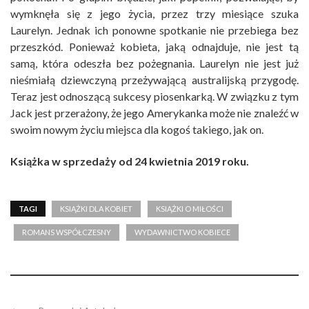
wymknęła się z jego życia, przez trzy miesiące szuka
Laurelyn. Jednak ich ponowne spotkanie nie przebiega bez
przeszkód. Ponieważ kobieta, jaką odnajduje, nie jest tą
samą, która odeszła bez pożegnania. Laurelyn nie jest już
nieśmiałą dziewczyną przeżywającą australijską przygodę.
Teraz jest odnoszącą sukcesy piosenkarką. W związku z tym
Jack jest przerażony, że jego Amerykanka może nie znaleźć w
swoim nowym życiu miejsca dla kogoś takiego, jak on.
Książka w sprzedaży od 24 kwietnia 2019 roku.
TAGI
KSIĄŻKI DLA KOBIET
KSIĄŻKI O MIŁOŚCI
ROMANS WSPÓŁCZESNY
WYDAWNICTWO KOBIECE