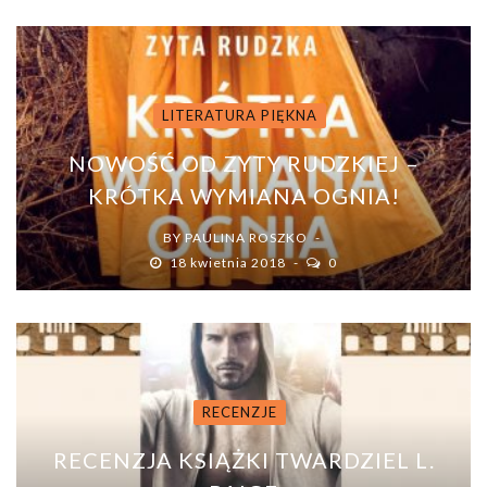
LITERATURA PIĘKNA
NOWOŚĆ OD ZYTY RUDZKIEJ –
KRÓTKA WYMIANA OGNIA!
BY
PAULINA ROSZKO
18 kwietnia 2018
0
RECENZJE
RECENZJA KSIĄŻKI TWARDZIEL L.