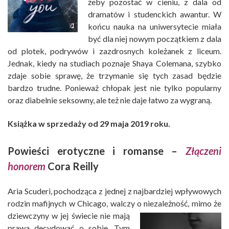
żeby pozostać w cieniu, z dala od
dramatów i studenckich awantur. W
końcu nauka na uniwersytecie miała
być dla niej nowym początkiem z dala
od plotek, podrywów i zazdrosnych koleżanek z liceum.
Jednak, kiedy na studiach poznaje Shaya Colemana, szybko
zdaje sobie sprawę, że trzymanie się tych zasad będzie
bardzo trudne. Ponieważ chłopak jest nie tylko popularny
oraz diabelnie seksowny, ale też nie daje łatwo za wygraną.
Książka w sprzedaży od 29 maja 2019 roku.
Powieści erotyczne i romanse –
Złączeni
honorem
Cora Reilly
Aria Scuderi, pochodząca z jednej z najbardziej wpływowych
rodzin mafijnych w Chicago, walczy o niezależność,
mimo że
dziewczyny w jej świecie nie mają
prawa decydować o sobie. Tym