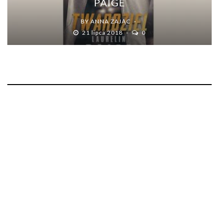
PAIGE
BY
ANNA ZAJĄC
21 lipca 2018
0