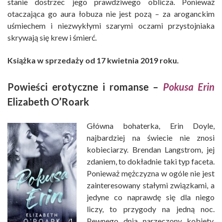
stanie dostrzec jego prawdziwego oblicza. Ponieważ
otaczająca go aura łobuza nie jest pozą – za aroganckim
uśmiechem i niezwykłymi szarymi oczami przystojniaka
skrywają się krew i śmierć.
Książka w sprzedaży od 17 kwietnia 2019 roku.
Powieści erotyczne i romanse –
Pokusa Erin
Elizabeth O’Roark
Główna bohaterka, Erin Doyle,
najbardziej na świecie nie znosi
kobieciarzy. Brendan Langstrom, jej
zdaniem, to dokładnie taki typ faceta.
Ponieważ mężczyzna w ogóle nie jest
zainteresowany stałymi związkami, a
jedyne co naprawdę się dla niego
liczy, to przygody na jedną noc.
Pewnego dnia narzeczony kobiety,