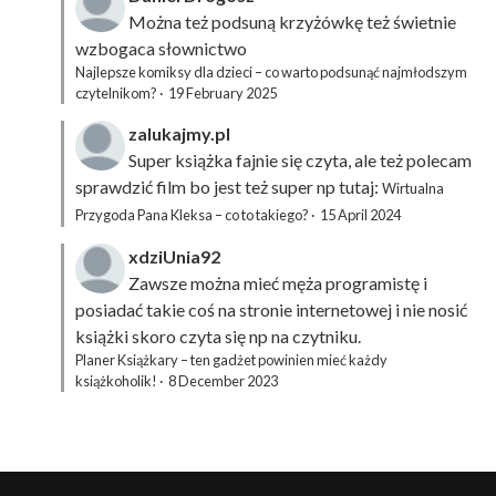
Można też podsuną
krzyżówkę
też świetnie
wzbogaca słownictwo
Najlepsze komiksy dla dzieci – co warto podsunąć najmłodszym
czytelnikom?
·
19 February 2025
zalukajmy.pl
Super książka fajnie się czyta, ale też polecam
sprawdzić film bo jest też super np tutaj:
Wirtualna
Przygoda Pana Kleksa – co to takiego?
·
15 April 2024
xdziUnia92
Zawsze można mieć męża programistę i
posiadać takie coś na stronie internetowej i nie nosić
książki skoro czyta się np na czytniku.
Planer Książkary – ten gadżet powinien mieć każdy
książkoholik!
·
8 December 2023