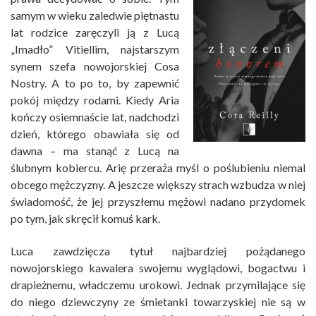
samym w wieku zaledwie piętnastu
lat rodzice zaręczyli ją z Lucą
„Imadło” Vitiellim, najstarszym
synem szefa nowojorskiej Cosa
Nostry. A to po to, by zapewnić
pokój między rodami. Kiedy Aria
kończy osiemnaście lat, nadchodzi
dzień, którego obawiała się od
dawna – ma stanąć z Lucą na
ślubnym kobiercu. Arię przeraża myśl o poślubieniu niemal
obcego mężczyzny. A jeszcze większy strach wzbudza w niej
świadomość, że jej przyszłemu mężowi nadano przydomek
po tym, jak skręcił komuś kark.
Luca zawdzięcza tytuł najbardziej pożądanego
nowojorskiego kawalera swojemu wyglądowi, bogactwu i
drapieżnemu, władczemu urokowi. Jednak przymilające się
do niego dziewczyny ze śmietanki towarzyskiej nie są w