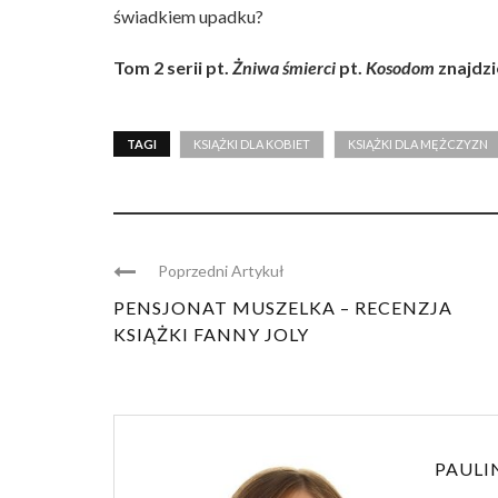
świadkiem upadku?
Tom 2 serii pt.
Żniwa śmierci
pt.
Kosodom
znajdzi
TAGI
KSIĄŻKI DLA KOBIET
KSIĄŻKI DLA MĘŻCZYZN
Poprzedni Artykuł
PENSJONAT MUSZELKA – RECENZJA
KSIĄŻKI FANNY JOLY
PAULI