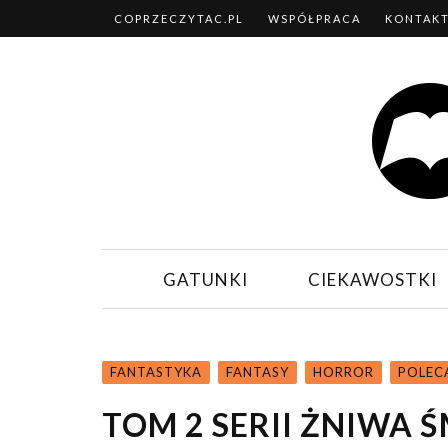
COPRZECZYTAC.PL
WSPÓŁPRACA
KONTAK
GATUNKI
CIEKAWOSTKI
FANTASTYKA
FANTASY
HORROR
POLEC
TOM 2 SERII ŻNIWA Ś