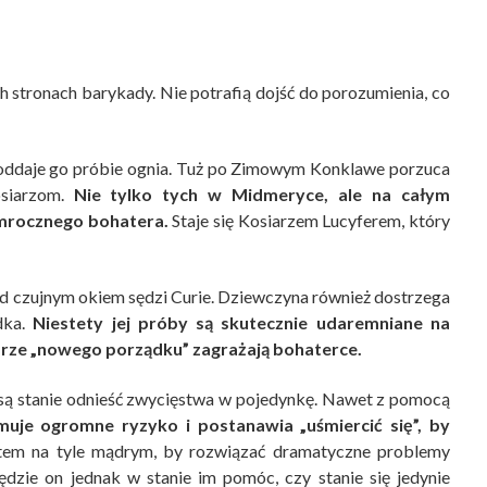
h stronach barykady. Nie potrafią dojść do porozumienia, co
poddaje go próbie ognia. Tuż po Zimowym Konklawe porzuca
osiarzom.
Nie tylko tych w Midmeryce, ale na całym
 mrocznego bohatera.
Staje się Kosiarzem Lucyferem, który
pod czujnym okiem sędzi Curie. Dziewczyna również dostrzega
dka.
Niestety jej próby są skutecznie udaremniane na
iarze „nowego porządku” zagrażają bohaterce.
e są stanie odnieść zwycięstwa w pojedynkę. Nawet z pomocą
uje ogromne ryzyko i postanawia „uśmiercić się”, by
em na tyle mądrym, by rozwiązać dramatyczne problemy
ędzie on jednak w stanie im pomóc, czy stanie się jedynie