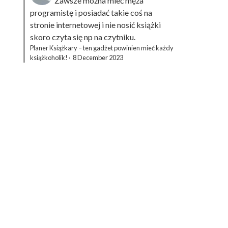
Zawsze można mieć męża
programistę i posiadać takie coś na
stronie internetowej i nie nosić książki
skoro czyta się np na czytniku.
Planer Książkary – ten gadżet powinien mieć każdy
książkoholik!
·
8 December 2023