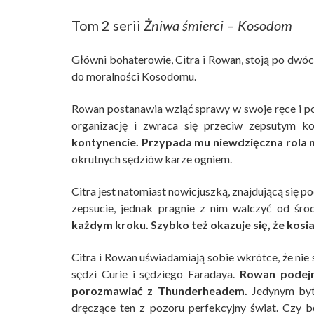
Tom 2 serii
Żniwa śmierci
–
Kosodom
Główni bohaterowie, Citra i Rowan, stoją po dwóc
do moralności Kosodomu.
Rowan postanawia wziąć sprawy w swoje ręce i 
organizację i zwraca się przeciw zepsutym k
kontynencie. Przypada mu niewdzięczna rola
okrutnych sędziów karze ogniem.
Citra jest natomiast nowicjuszką, znajdującą się 
zepsucie, jednak pragnie z nim walczyć od śro
każdym kroku. Szybko też okazuje się, że kos
Citra i Rowan uświadamiają sobie wkrótce, że ni
sędzi Curie i sędziego Faradaya.
Rowan podejm
porozmawiać z Thunderheadem.
Jedynym byt
dręczące ten z pozoru perfekcyjny świat. Czy b