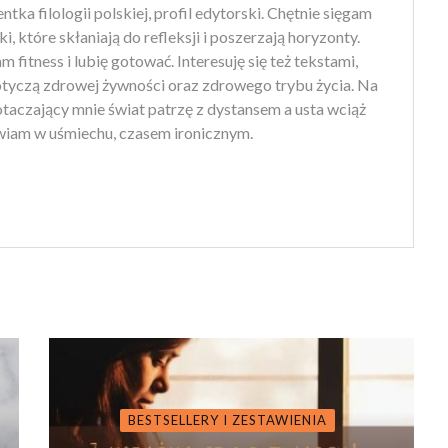
tka filologii polskiej, profil edytorski. Chętnie sięgam
ki, które skłaniają do refleksji i poszerzają horyzonty.
 fitness i lubię gotować. Interesuję się też tekstami,
otyczą zdrowej żywności oraz zdrowego trybu życia. Na
 otaczający mnie świat patrzę z dystansem a usta wciąż
iam w uśmiechu, czasem ironicznym.
BESTSELLERY I ZESTAWIENIA