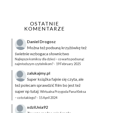
OSTATNIE
KOMENTARZE
Daniel Drogosz
Można też podsuną
krzyżówkę
też
świetnie wzbogaca słownictwo
Najlepsze komiksy dla dzieci – co warto podsunąć
najmłodszym czytelnikom?
·
19 February 2025
zalukajmy.pl
Super książka fajnie się czyta, ale
też polecam sprawdzić film bo jest też
super np tutaj:
Wirtualna Przygoda Pana Kleksa
– co to takiego?
·
15 April 2024
xdziUnia92