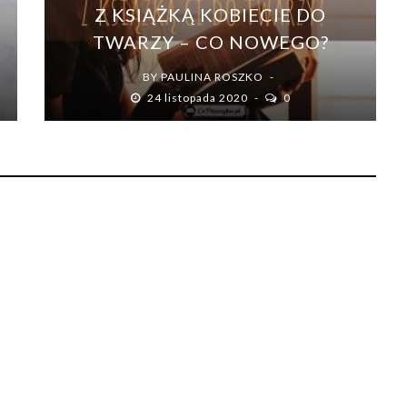
Z KSIĄŻKĄ KOBIECIE DO
TWARZY – CO NOWEGO?
BY
PAULINA ROSZKO
24 listopada 2020
0