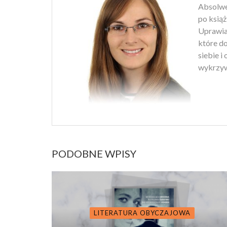
Absolwen
po książ
Uprawiam
które d
siebie i
wykrzyw
PODOBNE WPISY
LITERATURA OBYCZAJOWA