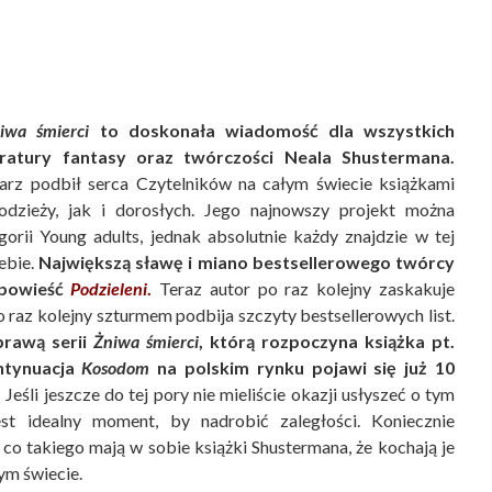
iwa śmierci
to doskonała wiadomość dla wszystkich
eratury fantasy oraz twórczości Neala Shustermana.
arz podbił serca Czytelników na całym świecie książkami
dzieży, jak i dorosłych. Jego najnowszy projekt można
gorii Young adults, jednak absolutnie każdy znajdzie w tej
iebie.
Największą sławę i miano bestsellerowego twórcy
 powieść
Podzieleni
.
Teraz autor po raz kolejny zaskakuje
o raz kolejny szturmem podbija szczyty bestsellerowych list.
rawą serii
Żniwa śmierci
, którą rozpoczyna książka pt.
ntynuacja
Kosodom
na polskim rynku pojawi się już 10
.
Jeśli jeszcze do tej pory nie mieliście okazji usłyszeć o tym
est idealny moment, by nadrobić zaległości. Koniecznie
 co takiego mają w sobie książki Shustermana, że kochają je
ym świecie.