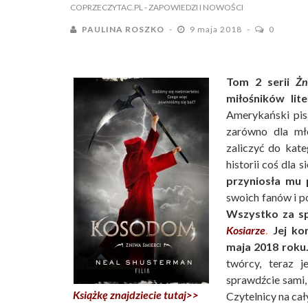
COPRZECZYTAC.PL
- ZAPOWIEDZI I NOWOŚCI
PAULINA ROSZKO
9 maja 2018
0
Tom 2 serii
Żn
miłośników lit
Amerykański pis
zarówno dla mło
zaliczyć do kate
historii coś dla s
przyniosła mu
swoich fanów i p
Wszystko za sp
Kosiarze
.
Jej ko
maja 2018 roku
twórcy, teraz j
sprawdźcie sami,
Książkę znajdziecie tutaj>>
Czytelnicy na cał