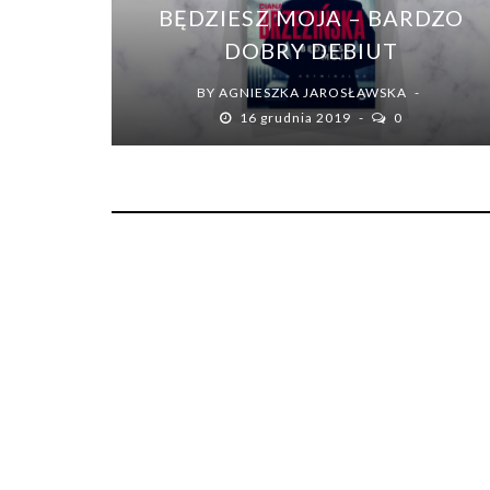
BĘDZIESZ MOJA – BARDZO
DOBRY DEBIUT
BY
AGNIESZKA JAROSŁAWSKA
16 grudnia 2019
0