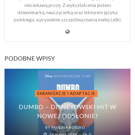
nieciekawą prozę. Z wykształcenia jestem
dziennikarką, nauczycielką oraz lektorem języka
polskiego, a prywatnie szczęśliwą mamą małej Lidki.
PODOBNE WPISY
EKRANIZACJE I ADAPTACJE
DUMBO – DISNEYOWSKI HIT W
NOWEJ ODSŁONIE!
BY
PAULINA ROSZKO
26 marca 2019
0