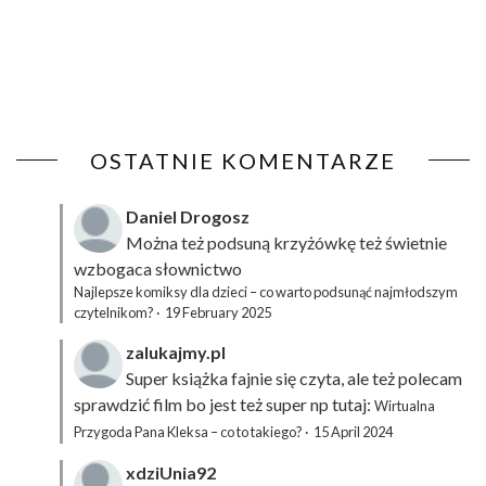
OSTATNIE KOMENTARZE
Daniel Drogosz
Można też podsuną
krzyżówkę
też świetnie
wzbogaca słownictwo
Najlepsze komiksy dla dzieci – co warto podsunąć najmłodszym
czytelnikom?
·
19 February 2025
zalukajmy.pl
Super książka fajnie się czyta, ale też polecam
sprawdzić film bo jest też super np tutaj:
Wirtualna
Przygoda Pana Kleksa – co to takiego?
·
15 April 2024
xdziUnia92