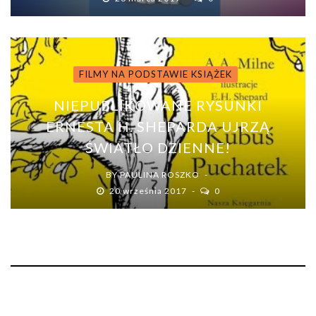
FILMY NA PODSTAWIE KSIĄŻEK
NIEPUBLIKOWANE RYSUNKI
ERNESTA H. SHEPARDA UJRZĄ
ŚWIATŁO DZIENNE!
BY
PAULINA ROSZKO
20 września 2017
0