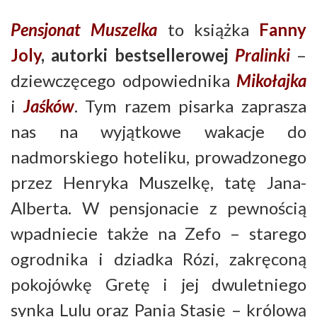
Pensjonat Muszelka
to książka
Fanny
Joly
, autorki bestsellerowej
Pralinki
–
dziewczęcego odpowiednika
Mikołajka
i
Jaśków
. Tym razem pisarka zaprasza
nas na wyjątkowe wakacje do
nadmorskiego hoteliku, prowadzonego
przez Henryka Muszelkę, tatę Jana-
Alberta. W pensjonacie z pewnością
wpadniecie także na Zefo – starego
ogrodnika i dziadka Rózi, zakręconą
pokojówkę Gretę i jej dwuletniego
synka Lulu oraz Panią Stasię – królową