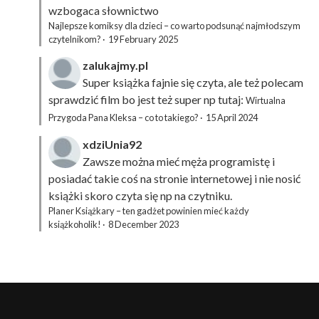
wzbogaca słownictwo
Najlepsze komiksy dla dzieci – co warto podsunąć najmłodszym
czytelnikom?
·
19 February 2025
zalukajmy.pl
Super książka fajnie się czyta, ale też polecam
sprawdzić film bo jest też super np tutaj:
Wirtualna
Przygoda Pana Kleksa – co to takiego?
·
15 April 2024
xdziUnia92
Zawsze można mieć męża programistę i
posiadać takie coś na stronie internetowej i nie nosić
książki skoro czyta się np na czytniku.
Planer Książkary – ten gadżet powinien mieć każdy
książkoholik!
·
8 December 2023