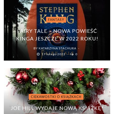
FANTASY
FAIRY TALE – NOWA POWIEŚĆ
KINGA JESZCZE W 2022 ROKU!
BY
KATARZYNA STACHURA
17 lutego 2022
0
CIEKAWOSTKI O KSIĄŻKACH
JOE HILL WYDAJE NOWĄ KSIĄŻKĘ!