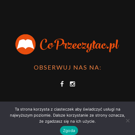
OBSERWUJ NAS NA:
Ta strona korzysta z ciasteczek aby świadczyć usługi na
najwyższym poziomie. Dalsze korzystanie ze strony oznacza,
że zgadzasz się na ich użycie.
COPRZECZYTAĆ.PL 2021 | STRONA WYKORZYSTUJE PLIKI COOKIES |
Zgoda
ZAPOZNAJ SIĘ Z
POLITYKĄ PRYWATNOŚCI