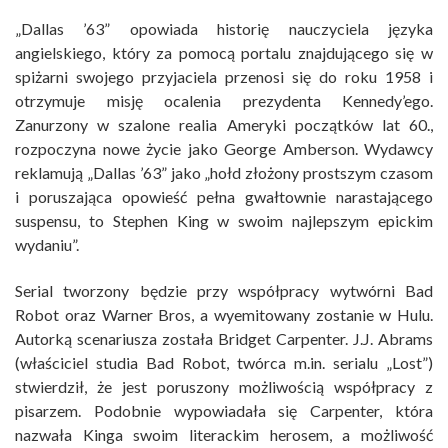
„Dallas ’63” opowiada historię nauczyciela języka
angielskiego, który za pomocą portalu znajdującego się w
spiżarni swojego przyjaciela przenosi się do roku 1958 i
otrzymuje misję ocalenia prezydenta Kennedy’ego.
Zanurzony w szalone realia Ameryki początków lat 60.,
rozpoczyna nowe życie jako George Amberson. Wydawcy
reklamują „Dallas ’63” jako „hołd złożony prostszym czasom
i poruszająca opowieść pełna gwałtownie narastającego
suspensu, to Stephen King w swoim najlepszym epickim
wydaniu”.
Serial tworzony będzie przy współpracy wytwórni Bad
Robot oraz Warner Bros, a wyemitowany zostanie w Hulu.
Autorką scenariusza została Bridget Carpenter. J.J. Abrams
(właściciel studia Bad Robot, twórca m.in. serialu „Lost”)
stwierdził, że jest poruszony możliwością współpracy z
pisarzem. Podobnie wypowiadała się Carpenter, która
nazwała Kinga swoim literackim herosem, a możliwość