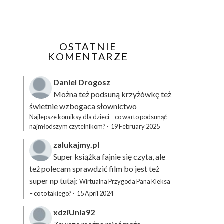
OSTATNIE
KOMENTARZE
Daniel Drogosz
Można też podsuną
krzyżówkę
też
świetnie wzbogaca słownictwo
Najlepsze komiksy dla dzieci – co warto podsunąć
najmłodszym czytelnikom?
·
19 February 2025
zalukajmy.pl
Super książka fajnie się czyta, ale
też polecam sprawdzić film bo jest też
super np tutaj:
Wirtualna Przygoda Pana Kleksa
– co to takiego?
·
15 April 2024
xdziUnia92