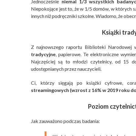
Jednocześnie
niemal 1/3 wszystkich badany
Niepokojące jest to, że w 1/5 domów, w których są
innych niż podręczniki szkolne. Wiadomo, że obecn
Książki trad
Z najnowszego raportu Biblioteki Narodowej 
tradycyjne
, papierowe. Te elektroniczne wymien
Najczęściej są to młodzi czytelnicy, od 15 d
udostępnianych przez nauczycieli.
Ci, którzy sięgają po książki cyfrowe, co
streamingowych (wzrost z 16% w 2019 roku d
Poziom czytelnic
Jak zauważono podczas badania: