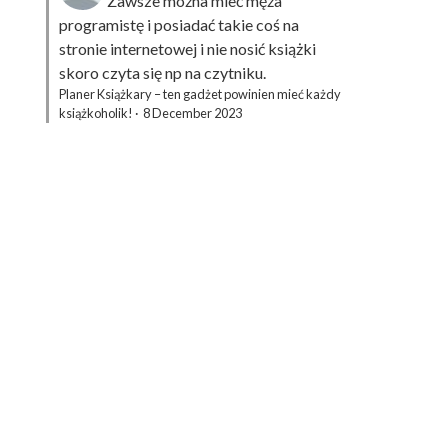
Zawsze można mieć męża
programistę i posiadać takie coś na
stronie internetowej i nie nosić książki
skoro czyta się np na czytniku.
Planer Książkary – ten gadżet powinien mieć każdy
książkoholik!
·
8 December 2023