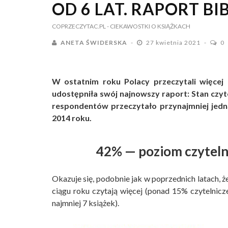
OD 6 LAT. RAPORT B
COPRZECZYTAC.PL
- CIEKAWOSTKI O KSIĄŻKACH
ANETA ŚWIDERSKA
27 kwietnia 2021
0
W ostatnim roku Polacy przeczytali więcej 
udostępniła swój najnowszy raport: Stan czyt
respondentów przeczytało przynajmniej jedną
2014 roku.
42% — poziom czyteln
Okazuje się, podobnie jak w poprzednich latach, ż
ciągu roku czytają więcej (ponad 15% czytelnic
najmniej 7 książek).