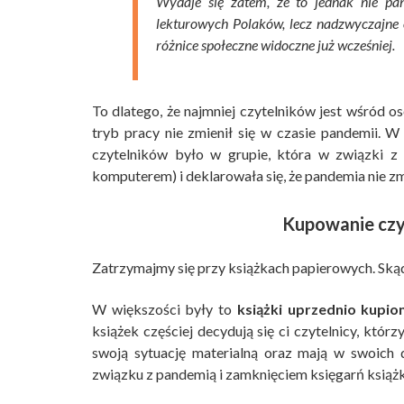
Wydaje się zatem, że to jednak nie pa
lekturowych Polaków, lecz nadzwyczajne 
różnice społeczne widoczne już wcześniej.
To dlatego, że najmniej czytelników jest wśród os
tryb pracy nie zmienił się w czasie pandemii. 
czytelników było w grupie, która w związki z 
komputerem) i deklarowała się, że pandemia nie z
Kupowanie czy
Zatrzymajmy się przy książkach papierowych. Skąd 
W większości były to
książki uprzednio kupio
książek częściej decydują się ci czytelnicy, któr
swoją sytuację materialną oraz mają w swoich 
związku z pandemią i zamknięciem księgarń książk