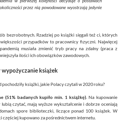
ndemia w pierwszej kolejności decyduje o postawach
okoliczności przez nią powodowane wyostrzają jedynie
ób bezrobotnych. Rzadziej po książki sięgali też ci, których
W większości przypadków to pracownicy fizyczni. Najwięcej
pandemią musiała zmienić tryb pracy na zdalny (praca z
mniejszyła ilości ich obowiązków zawodowych.
 wypożyczanie książek
pochodziły książki, jakie Polacy czytali w 2020 roku?
ne (51% badanych kupiło min. 1 książkę)
. Na kupowanie
zy lubią czytać, mają wyższe wykształcenie i dobrze oceniają
domach spore biblioteczki, liczące ponad 100 książek. W
i częściej kupowano za pośrednictwem internetu.