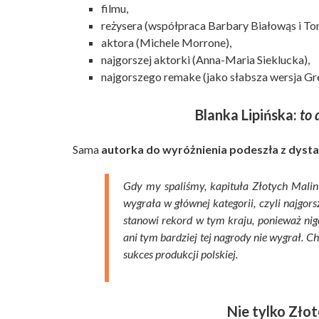
filmu,
reżysera (współpraca Barbary Białowąs i T
aktora (Michele Morrone),
najgorszej aktorki (Anna-Maria Sieklucka),
najgorszego remake (jako słabsza wersja Gr
Blanka Lipińska:
to 
Sama
autorka do wyróżnienia podeszła z dyst
Gdy my spaliśmy, kapituła Złotych Malin
wygrała w głównej kategorii, czyli najgors
stanowi rekord w tym kraju, ponieważ nigd
ani tym bardziej tej nagrody nie wygrał. C
sukces produkcji polskiej.
Nie tylko Złot