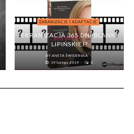
EKRANIZACJE I ADAPTACJE
EKRANIZACJA 365 DNI BLANKI
LIPIŃSKIEJ?
BY
ANETA ŚWIDERSKA
19 lutego 2019
0