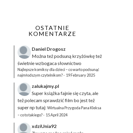
OSTATNIE
KOMENTARZE
Daniel Drogosz
Można też podsuną
krzyżówkę
też
świetnie wzbogaca słownictwo
Najlepsze komiksy dla dzieci – co warto podsunąć
najmłodszym czytelnikom?
·
19 February 2025
zalukajmy.pl
Super książka fajnie się czyta, ale
też polecam sprawdzić film bo jest też
super np tutaj:
Wirtualna Przygoda Pana Kleksa
– co to takiego?
·
15 April 2024
xdziUnia92