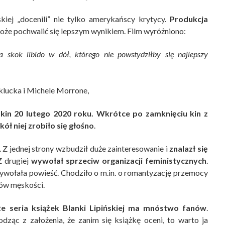
kiej „docenili” nie tylko amerykańscy krytycy.
Produkcja
może pochwalić się lepszym wynikiem. Film wyróżniono:
a skok libido w dół, którego nie powstydziłby się najlepszy
eklucka i Michele Morrone,
 kin 20 lutego 2020 roku. Wkrótce po zamknięciu kin z
ół niej zrobiło się głośno
.
 Z jednej strony wzbudził duże zainteresowanie i
znalazł się
Z drugiej
wywołał sprzeciw organizacji feministycznych
.
wywołała powieść. Chodziło o m.in. o romantyzację przemocy
ów męskości.
 że seria książek Blanki Lipińskiej ma mnóstwo fanów
.
dząc z założenia, że zanim się książkę oceni, to warto ja