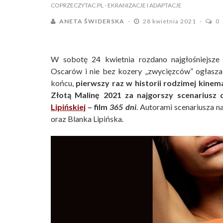
COPRZECZYTAC.PL
- EKRANIZACJE I ADAPTACJE
ANETA ŚWIDERSKA
28 kwietnia 2021
0
W sobotę 24 kwietnia rozdano najgłośniejsze
Oscarów i nie bez kozery „zwycięzców” ogłasz
końcu,
pierwszy raz w historii rodzimej kine
Złotą Malinę 2021 za najgorszy scenariusz 
Lipińskiej
– film
365 dni
. Autorami scenariusza 
oraz Blanka Lipińska.