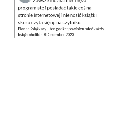
Zawsze można mieć męża
programistę i posiadać takie coś na
stronie internetowej i nie nosić książki
skoro czyta się np na czytniku.
Planer Książkary – ten gadżet powinien mieć każdy
książkoholik!
·
8 December 2023