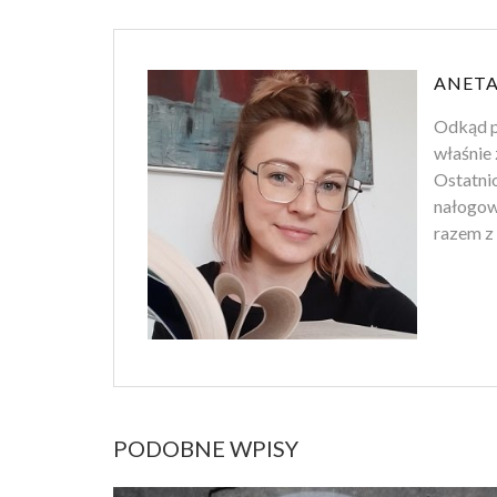
ANETA
Odkąd p
właśnie 
Ostatnio
nałogowi
razem z 
PODOBNE WPISY