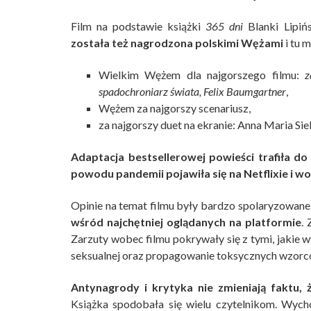
Film na podstawie książki
365 dni
Blanki Lipińs
została też nagrodzona polskimi Wężami
i tu 
Wielkim Wężem dla najgorszego filmu:
z
spadochroniarz świata, Felix Baumgartner
,
Wężem za najgorszy scenariusz,
za najgorszy duet na ekranie: Anna Maria Si
Adaptacja bestsellerowej powieści trafiła do
powodu pandemii pojawiła się na Netflixie i wok
Opinie na temat filmu były bardzo spolaryzowane.
wśród najchętniej oglądanych na platformie
. 
Zarzuty wobec filmu pokrywały się z tymi, jakie 
seksualnej oraz propagowanie toksycznych wzorc
Antynagrody i krytyka nie zmieniają faktu,
Książka spodobała się wielu czytelnikom. Wycho