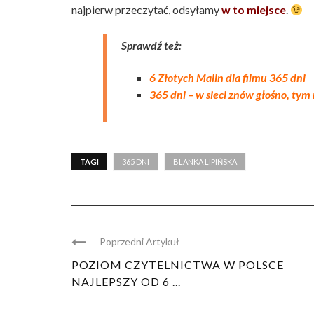
najpierw przeczytać, odsyłamy
w to miejsce
.
Sprawdź też:
6 Złotych Malin dla filmu 365 dni
365 dni – w sieci znów głośno, tym 
TAGI
365 DNI
BLANKA LIPIŃSKA
Poprzedni Artykuł
POZIOM CZYTELNICTWA W POLSCE
NAJLEPSZY OD 6 ...