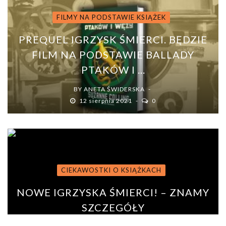
FILMY NA PODSTAWIE KSIĄŻEK
PREQUEL IGRZYSK ŚMIERCI. BĘDZIE
FILM NA PODSTAWIE BALLADY
PTAKÓW I ...
BY
ANETA ŚWIDERSKA
12 sierpnia 2021
0
CIEKAWOSTKI O KSIĄŻKACH
NOWE IGRZYSKA ŚMIERCI! – ZNAMY
SZCZEGÓŁY