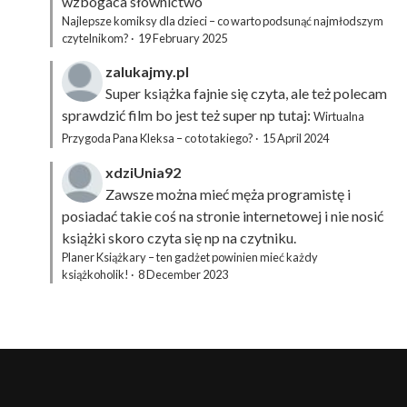
wzbogaca słownictwo
Najlepsze komiksy dla dzieci – co warto podsunąć najmłodszym
czytelnikom?
·
19 February 2025
zalukajmy.pl
Super książka fajnie się czyta, ale też polecam
sprawdzić film bo jest też super np tutaj:
Wirtualna
Przygoda Pana Kleksa – co to takiego?
·
15 April 2024
xdziUnia92
Zawsze można mieć męża programistę i
posiadać takie coś na stronie internetowej i nie nosić
książki skoro czyta się np na czytniku.
Planer Książkary – ten gadżet powinien mieć każdy
książkoholik!
·
8 December 2023