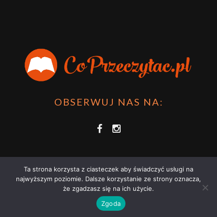
OBSERWUJ NAS NA:
Ta strona korzysta z ciasteczek aby świadczyć usługi na
najwyższym poziomie. Dalsze korzystanie ze strony oznacza,
że zgadzasz się na ich użycie.
COPRZECZYTAĆ.PL 2021 | STRONA WYKORZYSTUJE PLIKI COOKIES |
Zgoda
ZAPOZNAJ SIĘ Z
POLITYKĄ PRYWATNOŚCI