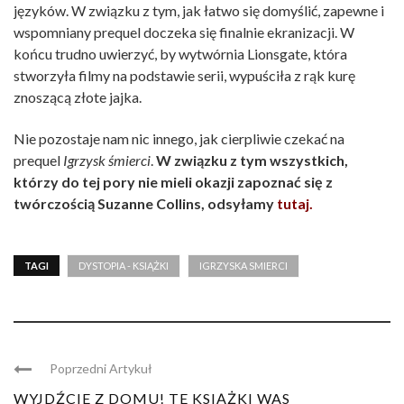
języków. W związku z tym, jak łatwo się domyślić, zapewne i
wspomniany prequel doczeka się finalnie ekranizacji. W
końcu trudno uwierzyć, by wytwórnia Lionsgate, która
stworzyła filmy na podstawie serii, wypuściła z rąk kurę
znoszącą złote jajka.
Nie pozostaje nam nic innego, jak cierpliwie czekać na
prequel
Igrzysk śmierci
.
W związku z tym wszystkich,
którzy do tej pory nie mieli okazji zapoznać się z
twórczością Suzanne Collins, odsyłamy
tutaj.
TAGI
DYSTOPIA - KSIĄŻKI
IGRZYSKA SMIERCI
Poprzedni Artykuł
WYJDŹCIE Z DOMU! TE KSIĄŻKI WAS