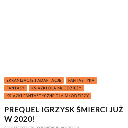
EKRANIZACJE I ADAPTACJE
FANTASTYKA
FANTASY
KSIĄŻKI DLA MŁODZIEŻY
KSIĄŻKI FANTASTYCZNE DLA MŁODZIEŻY
PREQUEL IGRZYSK ŚMIERCI JUŻ
W 2020!
COPRZECZYTAC.PL
- EKRANIZACJE I ADAPTACJE