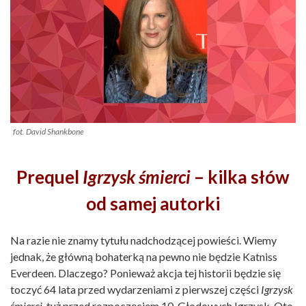
fot. David Shankbone
Prequel
Igrzysk śmierci
– kilka słów
od samej autorki
Na razie nie znamy tytułu nadchodzącej powieści. Wiemy
jednak, że główną bohaterką na pewno nie będzie Katniss
Everdeen. Dlaczego? Ponieważ akcja tej historii będzie się
toczyć 64 lata przed wydarzeniami z pierwszej części
Igrzysk
śmierci
, tuż przed rozpoczęciem 10. Głodowych Igrzysk. Oto