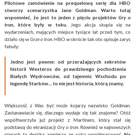
Pilotowe zamówienie na prequelową serię dla HBO
stworzy scenarzystka Jane Goldman. Warto tutaj
wspomnieć, że jest to jeden z pięciu projektów
Gry o
tron
, które były w toku.
Jego akcja skupia się na
wydarzeniach, mających miejsce tysiące lat przed tym, co
działo się w
Grze o tron
. HBO w skrócie tak oto opisuje zarys
fabuły:
Jedno jest pewne: od przerażających sekretów
historii Westeros do prawdziwego pochodzenia
Białych Wędrowców, od tajemnic Wschodu po
legendę Starków… to nie jest historia, którą znamy.
Większość z Was być może kojarzy nazwisko Goldman.
Zastanawiacie się, dlaczego wydaje się tak znajome? Otóż
współtworzyła już projekt z Martinem, który stał się
podstawą do ekranizacji
Gry o tron
. Również w najnowszych
planach ta dwójka zamierza ze sobą współpracować.
Na