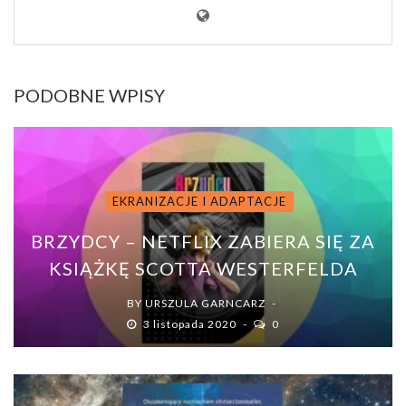
PODOBNE WPISY
EKRANIZACJE I ADAPTACJE
BRZYDCY – NETFLIX ZABIERA SIĘ ZA
KSIĄŻKĘ SCOTTA WESTERFELDA
BY
URSZULA GARNCARZ
3 listopada 2020
0