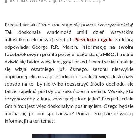
PAULINA ROSZKO
11 czerwca 2018
0
Prequel serialu
Gra o tron
staje się powoli rzeczywistością!
Tak doskonała wiadomość umili dzień wszystkim
miłośnikom ekranizacji serii pt.
Pieśń lodu i ognia
, za którą
odpowiada George R.R. Martin.
Informację na swoim
facebookowym profilu potwierdziła stacja HBO.
I trudno
dziwić się takim wieściom, gdyż przed fanami serialu maluje
się wizja ostatniego już, ósmego, sezonu niezwykle
popularnej ekranizacji. Producenci znaleźli więc doskonały
sposób na to, by nie tylko rozszerzyć źródło dochodu, ale
także zapełnić pustkę po zakończeniu serialu. Wszak, kto
rezygnowałby z kury, znoszącej złote jajka? Prequel serialu
Gra o tron
jest więc doskonałym posunięciem. Czego będzie
można się po nim spodziewać? Poniżej znajdziecie więcej
informacji na ten temat!