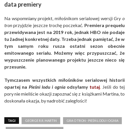
data premiery
Na wspomniany projekt, miłośnikom serialowej wersji
Gry o
tron
przyjdzie jeszcze trochę poczekać.
Premiera prequelu
przewidywana jest na 2019 rok, jednak HBO nie podaje
tu żadnej konkretnej daty. Trzeba jednak pamiętać, że w
tym samym roku rusza ostatni sezon obecnie
emitowanego serialu. Możemy więc przypuszczać, że
wypuszczenie planowanego projektu jeszcze nieco się
przesunie.
Tymczasem wszystkich miłośników serialowej historii
opartej na
Pieśni lodu i ognia
odsyłamy
tutaj
.
Jeśli do tej
pory nie mieliście okazji zapoznać się z książkami Martina, to
doskonała okazja, by nadrobić zaległości!
TAGI
GEORGE R.R. MARTIN
GRA O TRON - PIEŚŃ LODU I OGNIA