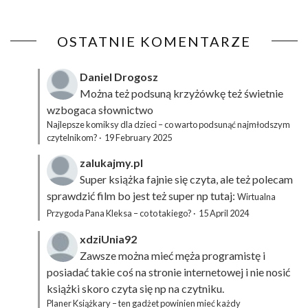
OSTATNIE KOMENTARZE
Daniel Drogosz
Można też podsuną
krzyżówkę
też świetnie
wzbogaca słownictwo
Najlepsze komiksy dla dzieci – co warto podsunąć najmłodszym
czytelnikom?
·
19 February 2025
zalukajmy.pl
Super książka fajnie się czyta, ale też polecam
sprawdzić film bo jest też super np tutaj:
Wirtualna
Przygoda Pana Kleksa – co to takiego?
·
15 April 2024
xdziUnia92
Zawsze można mieć męża programistę i
posiadać takie coś na stronie internetowej i nie nosić
książki skoro czyta się np na czytniku.
Planer Książkary – ten gadżet powinien mieć każdy