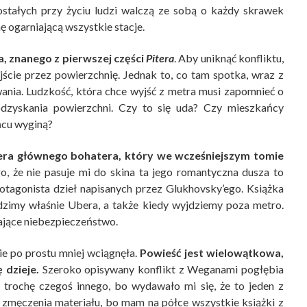
ostałych przy życiu ludzi walczą ze sobą o każdy skrawek
ę ogarniającą wszystkie stacje.
, znanego z pierwszej części
Pitera
. Aby uniknąć konfliktu,
ejście przez powierzchnię. Jednak to, co tam spotka, wraz z
wania. Ludzkość, która chce wyjść z metra musi zapomnieć o
odzyskania powierzchni. Czy to się uda? Czy mieszkańcy
ńcu wyginą?
era głównego bohatera, który we wcześniejszym tomie
, że nie pasuje mi do skina ta jego romantyczna dusza to
rotagonista dzieł napisanych przez Glukhovsky’ego. Książka
edzimy właśnie Ubera, a także kiedy wyjdziemy poza metro.
ające niebezpieczeństwo.
nie po prostu mniej wciągnęła.
Powieść jest wielowątkowa,
 dzieje.
Szeroko opisywany konflikt z Weganami pogłębia
ę trochę czegoś innego, bo wydawało mi się, że to jeden z
 zmęczenia materiału, bo mam na półce wszystkie książki z