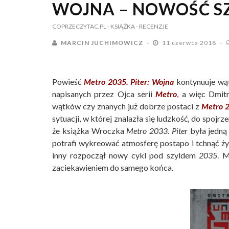
WOJNA – NOWOŚĆ 
COPRZECZYTAC.PL
- KSIĄŻKA
- RECENZJE
MARCIN JUCHIMOWICZ
11 czerwca 2018
Powieść
Metro 2035. Piter: Wojna
kontynuuje wą
napisanych przez Ojca serii
Metro
,
a więc Dmitri
wątków czy znanych już dobrze postaci z
Metro 
sytuacji, w której znalazła się ludzkość, do spojr
że książka Wroczka
Metro 2033. Piter
była jedną 
potrafi wykreować atmosferę postapo i tchnąć ży
inny rozpoczął nowy cykl pod szyldem
2035
. M
zaciekawieniem do samego końca.