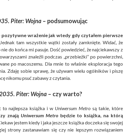
35. Piter: Wojna
– podsumowując
pozytywne wrażenie jak wtedy gdy czytałem pierwsze
 Jednak tam wszystkie wątki zostały zamknięte. Widać, że
 nie do końca mi pasuje. Dość powiedzieć, że najciekawszy z
owarzyszami znaleźli podczas ,,przebieżki” po powierzchni,
owane po macoszemu. Dla mnie to właśnie eksploracja tego
nia. Zdaję sobie sprawę, że używam wielu ogólników i piszę
 chcę nikomu psuć zabawy z czytania.
2035. Piter: Wojna
– czy warto?
t to najlepsza książka i w
Uniwersum Metro
są takie, które
rzy znają
Uniwersum Metro
będzie to książka, na którą
 Ciekaw jestem kiedy i jaka jeszcze książka doczeka się swojej
ugiej strony zastanawiam się czy nie lepszym rozwiązaniem