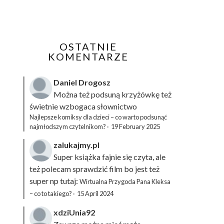
OSTATNIE
KOMENTARZE
Daniel Drogosz
Można też podsuną
krzyżówkę
też
świetnie wzbogaca słownictwo
Najlepsze komiksy dla dzieci – co warto podsunąć
najmłodszym czytelnikom?
·
19 February 2025
zalukajmy.pl
Super książka fajnie się czyta, ale
też polecam sprawdzić film bo jest też
super np tutaj:
Wirtualna Przygoda Pana Kleksa
– co to takiego?
·
15 April 2024
xdziUnia92