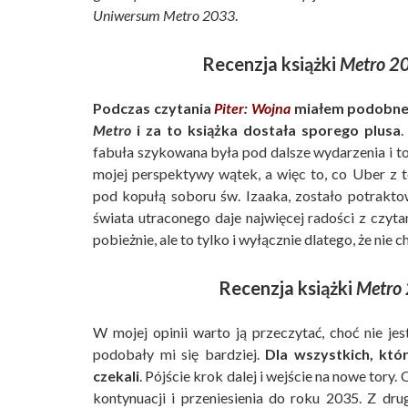
Uniwersum Metro 2033
.
Recenzja książki
Metro 20
Podczas czytania
Piter: Wojna
miałem podobne 
Metro
i za to książka dostała sporego plusa
.
fabuła szykowana była pod dalsze wydarzenia i to
mojej perspektywy wątek, a więc to, co Uber z t
pod kopułą soboru św. Izaaka, zostało potrakt
świata utraconego daje najwięcej radości z czyta
pobieżnie, ale to tylko i wyłącznie dlatego, że nie
Recenzja książki
Metro 
W mojej opinii warto ją przeczytać, choć nie jes
podobały mi się bardziej.
Dla wszystkich, któ
czekali
. Pójście krok dalej i wejście na nowe tory.
kontynuacji i przeniesienia do roku 2035. Z dr