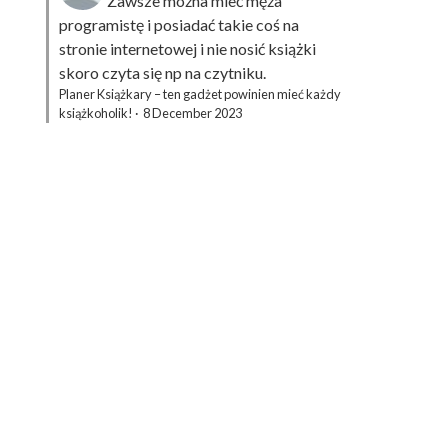
Zawsze można mieć męża
programistę i posiadać takie coś na
stronie internetowej i nie nosić książki
skoro czyta się np na czytniku.
Planer Książkary – ten gadżet powinien mieć każdy
książkoholik!
·
8 December 2023