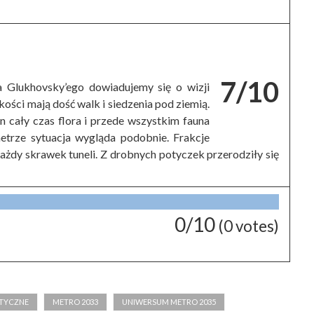
7/10
a Glukhovsky’ego dowiadujemy się o wizji
zkości mają dość walk i siedzenia pod ziemią.
n cały czas flora i przede wszystkim fauna
etrze sytuacja wygląda podobnie. Frakcje
każdy skrawek tuneli. Z drobnych potyczek przerodziły się
0/10
(
0
votes)
PTYCZNE
METRO 2033
UNIWERSUM METRO 2035