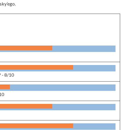
sky’ego.
? -
8/10
10