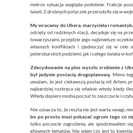
metrze sytuacja wygląda podobnie. Frakcje poz
tuneli. Z drobnych potyczek przerodziły się w wojn
My wracamy do Ubera, marzyciela i romantyka
odcięty od rodzimych stacji, decyduje się na prz
towarzyszami, przejdzie jego najśmielsze oczeki
własnych konfliktach i zjednoczyć się w celu 
petersburskich podziemi, jak i całego świata w ko
Zdecydowanie na plus wyszło zrobienie z Ub
był jedynie postacią drugoplanową.
Mimo tego
uważam, że jest ciekawszą postacią niż Artem, p
najbardziej rozkręca się właśnie wtedy kiedy śl
Wtedy dopiero można poczuć to zaszczucie i czyh
Nie oznacza to, że reszta nie jest warta uwagi, m
bo po prostu musi pokazać ogrom tego co się
tylko poczucie zagrożenia, ale spodziewałem si
głównych tematów. Nie wiem czy jest to kwestia