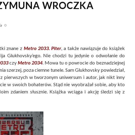
SZYMUNA WROCZKA
0
tki znane z
Metro 2033. Piter
, a także nawiązuje do książek
ja Glukhovsky’ego. Nie chodzi tu jedynie o odwołanie do
2033
czy
Metro 2034
. Mowa tu o powrocie do beznadziejnej
zenia szerzej, poza ciemne tunele. Sam Glukhovsky powiedział,
z pierwszych w tworzonym uniwersum i autor, jak nikt inny
cie w swoich bohaterów. Stąd nie wyobrażał sobie, aby kto
oim zdaniem słusznie. Książka wciąga i akcję śledzi się z