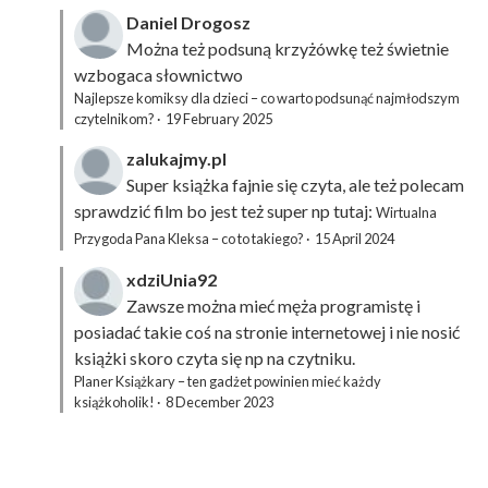
Daniel Drogosz
Można też podsuną
krzyżówkę
też świetnie
wzbogaca słownictwo
Najlepsze komiksy dla dzieci – co warto podsunąć najmłodszym
czytelnikom?
·
19 February 2025
zalukajmy.pl
Super książka fajnie się czyta, ale też polecam
sprawdzić film bo jest też super np tutaj:
Wirtualna
Przygoda Pana Kleksa – co to takiego?
·
15 April 2024
xdziUnia92
Zawsze można mieć męża programistę i
posiadać takie coś na stronie internetowej i nie nosić
książki skoro czyta się np na czytniku.
Planer Książkary – ten gadżet powinien mieć każdy
książkoholik!
·
8 December 2023