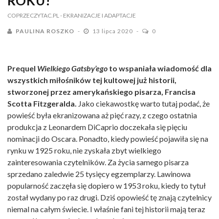
ROKU!
COPRZECZYTAC.PL
- EKRANIZACJE I ADAPTACJE
PAULINA ROSZKO
13 lipca 2020
0
Prequel
Wielkiego Gatsby’ego
to wspaniała wiadomość dla
wszystkich miłośników tej kultowej już historii,
stworzonej przez amerykańskiego pisarza, Francisa
Scotta Fitzgeralda.
Jako ciekawostkę warto tutaj podać, że
powieść była ekranizowana aż pięć razy, z czego ostatnia
produkcja z Leonardem DiCaprio doczekała się pięciu
nominacji do Oscara. Ponadto, kiedy powieść pojawiła się na
rynku w 1925 roku, nie zyskała zbyt wielkiego
zainteresowania czytelników. Za życia samego pisarza
sprzedano zaledwie 25 tysięcy egzemplarzy. Lawinowa
popularność zaczęła się dopiero w 1953 roku, kiedy to tytuł
został wydany po raz drugi. Dziś opowieść tę znają czytelnicy
niemal na całym świecie. I właśnie fani tej historii mają teraz