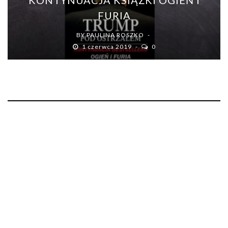
KONTYNUACJA KSIĄŻKI OGIEŃ I
FURIA
BY
PAULINA ROSZKO
1 czerwca 2019
0