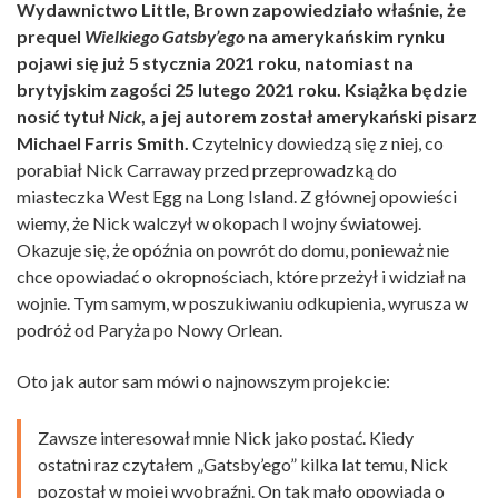
Wydawnictwo Little, Brown zapowiedziało właśnie, że
prequel
Wielkiego Gatsby’ego
na amerykańskim rynku
pojawi się już 5 stycznia 2021 roku, natomiast na
brytyjskim zagości 25 lutego 2021 roku. Książka będzie
nosić tytuł
Nick
, a jej autorem został amerykański pisarz
Michael Farris Smith.
Czytelnicy dowiedzą się z niej, co
porabiał Nick Carraway przed przeprowadzką do
miasteczka West Egg na Long Island. Z głównej opowieści
wiemy, że Nick walczył w okopach I wojny światowej.
Okazuje się, że opóźnia on powrót do domu, ponieważ nie
chce opowiadać o okropnościach, które przeżył i widział na
wojnie. Tym samym, w poszukiwaniu odkupienia, wyrusza w
podróż od Paryża po Nowy Orlean.
Oto jak autor sam mówi o najnowszym projekcie:
Zawsze interesował mnie Nick jako postać.
Kiedy
ostatni raz czytałem „Gatsby’ego” kilka lat temu, Nick
pozostał w mojej wyobraźni. On tak mało opowiada o