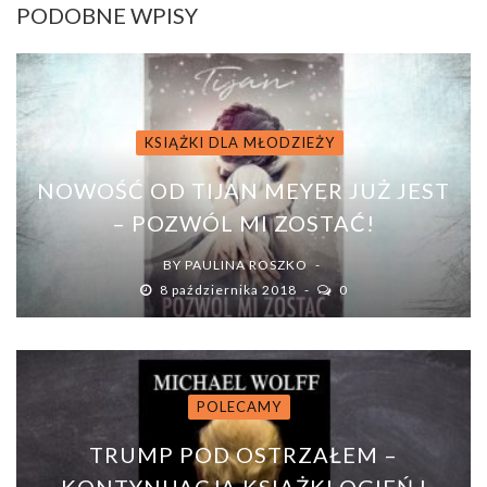
PODOBNE WPISY
KSIĄŻKI DLA MŁODZIEŻY
NOWOŚĆ OD TIJAN MEYER JUŻ JEST
– POZWÓL MI ZOSTAĆ!
BY
PAULINA ROSZKO
8 października 2018
0
POLECAMY
TRUMP POD OSTRZAŁEM –