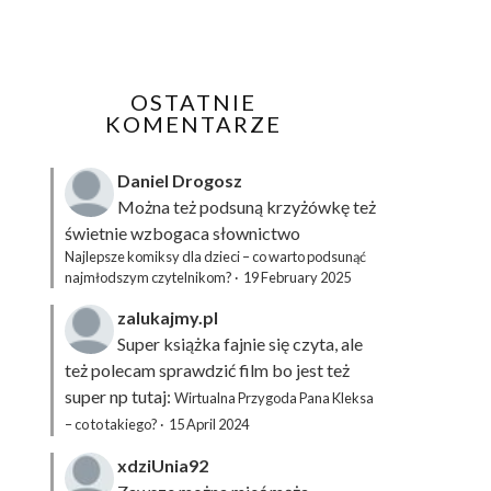
OSTATNIE
KOMENTARZE
Daniel Drogosz
Można też podsuną
krzyżówkę
też
świetnie wzbogaca słownictwo
Najlepsze komiksy dla dzieci – co warto podsunąć
najmłodszym czytelnikom?
·
19 February 2025
zalukajmy.pl
Super książka fajnie się czyta, ale
też polecam sprawdzić film bo jest też
super np tutaj:
Wirtualna Przygoda Pana Kleksa
– co to takiego?
·
15 April 2024
xdziUnia92