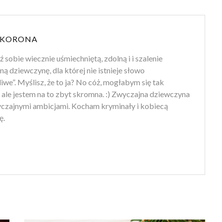
 KORONA
sobie wiecznie uśmiechniętą, zdolną i i szalenie
ą dziewczynę, dla której nie istnieje słowo
iwe”. Myślisz, że to ja? No cóż, mogłabym się tak
, ale jestem na to zbyt skromna. :) Zwyczajna dziewczyna
yczajnymi ambicjami. Kocham kryminały i kobiecą
ę.