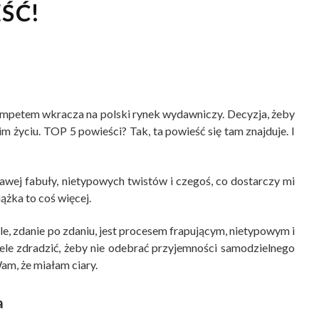
ŚĆ!
impetem wkracza na polski rynek wydawniczy. Decyzja, żeby
m życiu. TOP 5 powieści? Tak, ta powieść się tam znajduje. I
awej fabuły, nietypowych twistów i czegoś, co dostarczy mi
ążka to coś więcej.
le, zdanie po zdaniu, jest procesem frapującym, nietypowym i
le zdradzić, żeby nie odebrać przyjemności samodzielnego
Wam, że miałam ciary.
a