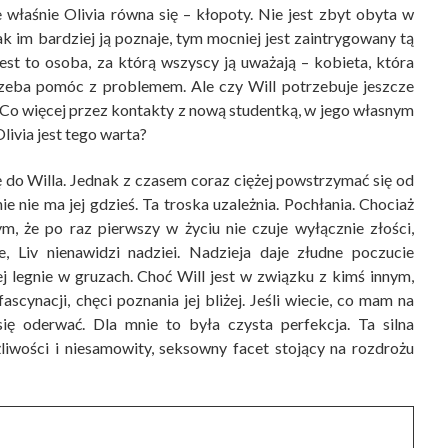
 właśnie Olivia równa się – kłopoty. Nie jest zbyt obyta w
ak im bardziej ją poznaje, tym mocniej jest zaintrygowany tą
st to osoba, za którą wszyscy ją uważają – kobieta, która
rzeba pomóc z problemem. Ale czy Will potrzebuje jeszcze
 Co więcej przez kontakty z nową studentką, w jego własnym
livia jest tego warta?
ę do Willa. Jednak z czasem coraz ciężej powstrzymać się od
 nie ma jej gdzieś. Ta troska uzależnia. Pochłania. Chociaż
ym, że po raz pierwszy w życiu nie czuje wyłącznie złości,
e, Liv nienawidzi nadziei. Nadzieja daje złudne poczucie
j legnie w gruzach. Choć Will jest w związku z kimś innym,
ascynacji, chęci poznania jej bliżej. Jeśli wiecie, co mam na
ę oderwać. Dla mnie to była czysta perfekcja. Ta silna
iwości i niesamowity, seksowny facet stojący na rozdrożu