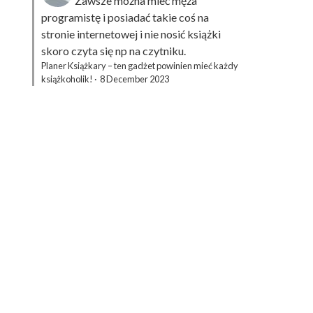
Zawsze można mieć męża
programistę i posiadać takie coś na
stronie internetowej i nie nosić książki
skoro czyta się np na czytniku.
Planer Książkary – ten gadżet powinien mieć każdy
książkoholik!
·
8 December 2023