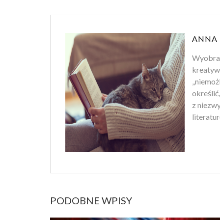
ANNA
Wyobraź 
kreatywn
„niemożl
określić
z niezw
literatur
PODOBNE WPISY