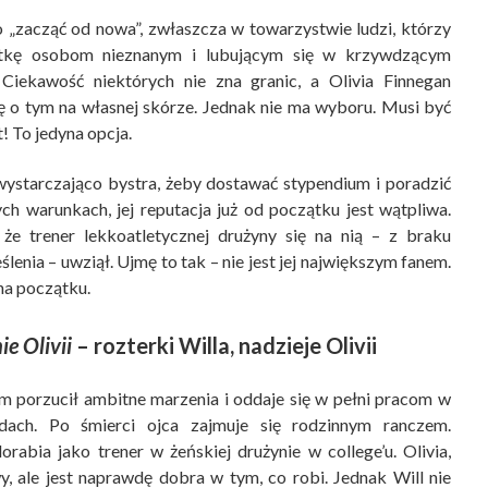
o „zacząć od nowa”, zwłaszcza w towarzystwie ludzi, którzy
łatkę osobom nieznanym i lubującym się w krzywdzącym
 Ciekawość niektórych nie zna granic, a Olivia Finnegan
ę o tym na własnej skórze. Jednak nie ma wyboru. Musi być
t! To jedyna opcja.
wystarczająco bystra, żeby dostawać stypendium i poradzić
h warunkach, jej reputacja już od początku jest wątpliwa.
że trener lekkoatletycznej drużyny się na nią – z braku
lenia – uwziął. Ujmę to tak – nie jest jej największym fanem.
na początku.
e Olivii
– rozterki Willa, nadzieje Olivii
m porzucił ambitne marzenia i oddaje się w pełni pracom w
ach. Po śmierci ojca zajmuje się rodzinnym ranczem.
abia jako trener w żeńskiej drużynie w college’u. Olivia,
y, ale jest naprawdę dobra w tym, co robi. Jednak Will nie