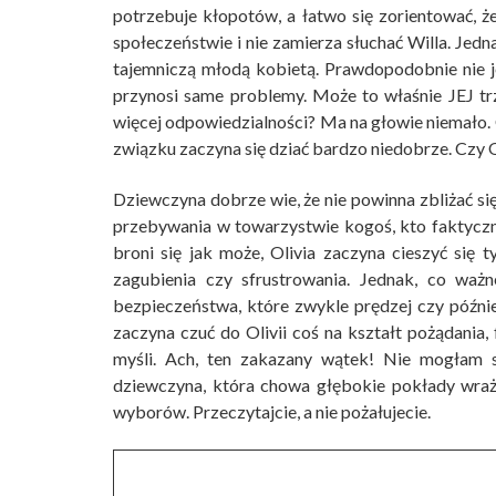
potrzebuje kłopotów, a łatwo się zorientować, że
społeczeństwie i nie zamierza słuchać Willa. Jedn
tajemniczą młodą kobietą. Prawdopodobnie nie je
przynosi same problemy. Może to właśnie JEJ t
więcej odpowiedzialności? Ma na głowie niemało.
związku zaczyna się dziać bardzo niedobrze. Czy O
Dziewczyna dobrze wie, że nie powinna zbliżać si
przebywania w towarzystwie kogoś, kto faktycznie
broni się jak może, Olivia zaczyna cieszyć się t
zagubienia czy sfrustrowania. Jednak, co ważn
bezpieczeństwa, które zwykle prędzej czy późnie
zaczyna czuć do Olivii coś na kształt pożądania, f
myśli. Ach, ten zakazany wątek! Nie mogłam si
dziewczyna, która chowa głębokie pokłady wrażl
wyborów. Przeczytajcie, a nie pożałujecie.