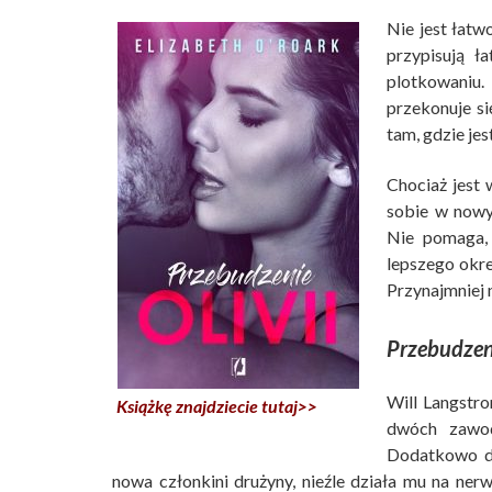
Nie jest łatw
przypisują 
plotkowaniu.
przekonuje si
tam, gdzie jes
Chociaż jest 
sobie w nowyc
Nie pomaga, 
lepszego okreś
Przynajmniej 
Przebudzeni
Will Langstro
Książkę znajdziecie tutaj>>
dwóch zawod
Dodatkowo dor
nowa członkini drużyny, nieźle działa mu na nerw