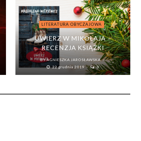
LITERATURA OBYCZAJOWA
UWIERZ W MIKOŁAJA –
RECENZJA KSIĄŻKI
BY
AGNIESZKA JAROSŁAWSKA
22 grudnia 2019
0