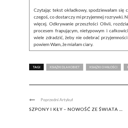
Czytając tekst okładkowy, spodziewałam się c
czegoś, co dostarczy mi przyjemnej rozrywki. Ni
więcej. Odkrywanie przeszłości Olivii, rozdzia
procesem frapującym, nietypowym i całkowi
wiele zdradzić, żeby nie odebrać przyjemności 
powiem Wam, że miałam ciary.
TAGI
KSIĄŻKI DLA KOBIET
KSIĄŻKI O MIŁOŚCI
Poprzedni Artykuł
SZPONY I KŁY – NOWOŚĆ ZE ŚWIATA ...