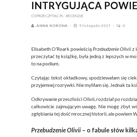
INTRYGUJĄCA POWIE
COPRZECZYTAC.PL
- RECENZJE
ANNA KORONA
9 listopada 2017
0
Elisabeth O’Roark powieścią
Przebudzenie Olivii
z 
przeczytać tę książkę, była jedną z lepszych w moi
to na podium.
Czytając tekst okładkowy, spodziewałam się ciek
przyjemnej rozrywki. Nie myliłam się. Jednak ta ksi
Odkrywanie przeszłości Olivii, rozdział po rozdzia
całkowicie zajmującym uwagę. Nie mogę zbyt wie
zgłębiania tej dość mrocznej historii, ale powiem 
Przebudzenie Olivii
– o fabule słów kilk