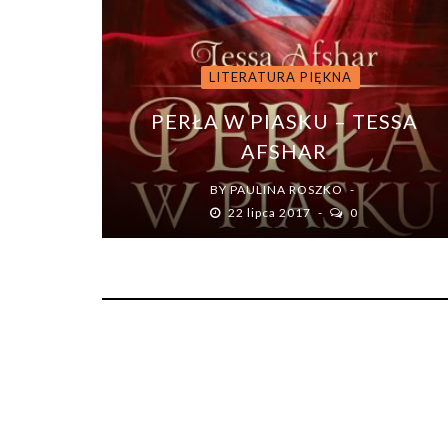
LITERATURA PIĘKNA
PERŁA W PIASKU – TESSA
AFSHAR
BY
PAULINA ROSZKO
22 lipca 2017
0