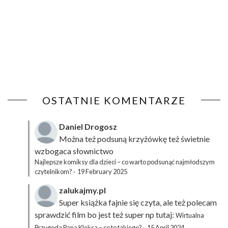
OSTATNIE KOMENTARZE
Daniel Drogosz
Można też podsuną
krzyżówkę
też świetnie
wzbogaca słownictwo
Najlepsze komiksy dla dzieci – co warto podsunąć najmłodszym
czytelnikom?
·
19 February 2025
zalukajmy.pl
Super książka fajnie się czyta, ale też polecam
sprawdzić film bo jest też super np tutaj:
Wirtualna
Przygoda Pana Kleksa – co to takiego?
·
15 April 2024