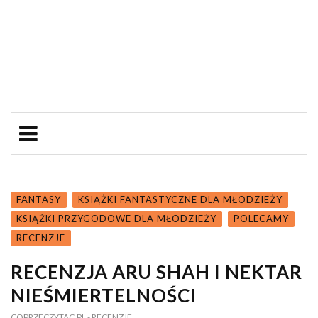
FANTASY
KSIĄŻKI FANTASTYCZNE DLA MŁODZIEŻY
KSIĄŻKI PRZYGODOWE DLA MŁODZIEŻY
POLECAMY
RECENZJE
RECENZJA ARU SHAH I NEKTAR
NIEŚMIERTELNOŚCI
COPRZECZYTAC.PL
- RECENZJE