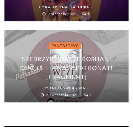
BY
KATARZYNA STACHURA
9 sierpnia 2022
0
FANTASTYKA
SREBRZYSTE WĘŻE ROSHANI
CHOKSHI – NASZ PATRONAT!
[FRAGMENT]
BY
ANETA ŚWIDERSKA
20 września 2020
0