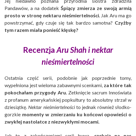
Jej niedawno poznana przyrodnia siostra zdradziła
Pandawów, a na dodatek
Śpiący zmierza ze swoją armią
prosto w stronę nektaru nieśmiertelności.
Jak Aru ma go
powstrzymać, gdy czuje się tak bardzo samotna?
Czyżby
tym razem miała ponieść klęskę?
Recenzja
Aru Shah i nektar
nieśmiertelności
Ostatnia część serii, podobnie jak poprzednie tomy,
wypełniona jest wieloma zabawnymi scenkami,
za które tak
pokochałam przygody Aru.
Zetknięcie sacrum Innoświata
z profanum amerykańskiej popkultury to absolutny strzał w
dziesiątkę.
Nektar nieśmiertelności
to jednak również słodko-
gorzkie
momenty w zmierzaniu ku końcowi opowieści o
zwykłej nastolatce z niezwykłymi mocami.
Jak to z zakończeniami serii bywa,
czekają na nas