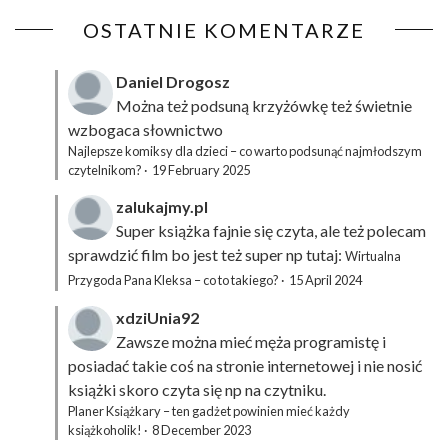
OSTATNIE KOMENTARZE
Daniel Drogosz
Można też podsuną
krzyżówkę
też świetnie
wzbogaca słownictwo
Najlepsze komiksy dla dzieci – co warto podsunąć najmłodszym
czytelnikom?
·
19 February 2025
zalukajmy.pl
Super książka fajnie się czyta, ale też polecam
sprawdzić film bo jest też super np tutaj:
Wirtualna
Przygoda Pana Kleksa – co to takiego?
·
15 April 2024
xdziUnia92
Zawsze można mieć męża programistę i
posiadać takie coś na stronie internetowej i nie nosić
książki skoro czyta się np na czytniku.
Planer Książkary – ten gadżet powinien mieć każdy
książkoholik!
·
8 December 2023