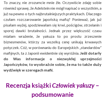
To znaczy, nie zrozumcie mnie źle. Oczywiście zdaję sobie
również sprawę, że Adelstein nie mógł napisać o wszystkim, a
już na pewno o tych najbrutalniejszych praktykach. Dlaczego
czułam rozczarowanie japońską mafią? Ponieważ, jak już
pisałam wyżej, spodziewałam się krwi, pościgów, strzelanin i
sporej dawki brutalności. Jednak przez większość czasu
miałam wrażenie, że yakuza to po prostu zrzeszenie
biznesmenów, którzy za wszelką cenę unikają krwawych
potyczek. Cóż, w porównaniu do Europejskich „standardów”
mafijnych, ta z Japonii ewidentnie się wyróżnia.
Jeśli dotarły
do Was informacje o niezwykłej uprzejmości
Japończyków, to wyobraźcie sobie, że ma to także duży
wydźwięk w szeregach mafii.
Recenzja książki
Człowiek yakuzy
–
podsumowanie