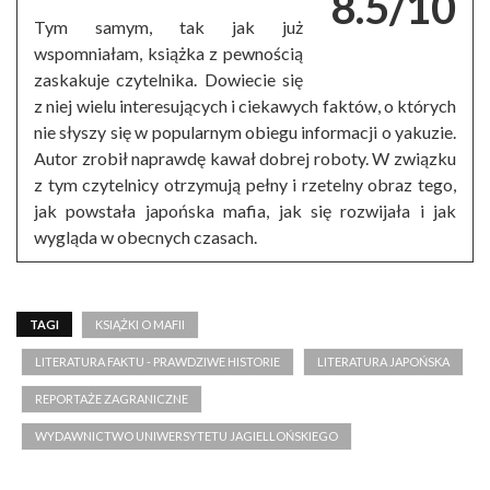
8.5/10
Tym samym, tak jak już
wspomniałam, książka z pewnością
zaskakuje czytelnika. Dowiecie się
z niej wielu interesujących i ciekawych faktów, o których
nie słyszy się w popularnym obiegu informacji o yakuzie.
Autor zrobił naprawdę kawał dobrej roboty. W związku
z tym czytelnicy otrzymują pełny i rzetelny obraz tego,
jak powstała japońska mafia, jak się rozwijała i jak
wygląda w obecnych czasach.
TAGI
KSIĄŻKI O MAFII
LITERATURA FAKTU - PRAWDZIWE HISTORIE
LITERATURA JAPOŃSKA
REPORTAŻE ZAGRANICZNE
WYDAWNICTWO UNIWERSYTETU JAGIELLOŃSKIEGO