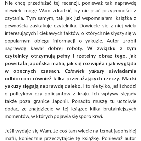
Nie chcę przedłużać tej recenzji, ponieważ tak naprawdę
niewiele mogę Wam zdradzić, by nie psuć przyjemności z
czytania. Tym samym, tak jak już wspomniałam, książka z
pewnością zaskakuje czytelnika. Dowiecie się z niej wielu
interesujących i ciekawych faktów, o których nie słyszy się w
popularnym obiegu informacji o yakuzie. Autor zrobił
naprawdę kawał dobrej roboty.
W związku z tym
czytelnicy otrzymują pełny i rzetelny obraz tego, jak
powstała japońska mafia, jak się rozwijała i jak wygląda
w obecnych czasach.
Człowiek yakuzy
uświadamia
odbiorcom również kilka przerażających rzeczy. Macki
yakuzy sięgają naprawdę daleko.
I to nie tylko, jeśli chodzi
o polityków czy policjantów z kraju. Ich wpływy sięgały
także poza granice Japonii. Ponadto muszę tu uczciwie
dodać, że znajdziecie w tej książce kilka brutalniejszych
momentów, w których pojawia się sporo krwi.
Jeśli wydaje się Wam, że coś tam wiecie na temat japońskiej
mafii, koniecznie przeczytajcie tę książkę. Ponieważ autor