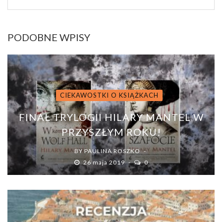
PODOBNE WPISY
CIEKAWOSTKI O KSIĄŻKACH
FINAŁ TRYLOGII HILARY MANTEL W
PRZYSZŁYM ROKU!
BY
PAULINA ROSZKO
26 maja 2019
0