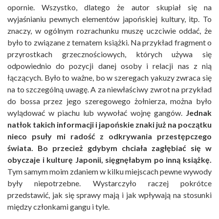
opornie. Wszystko, dlatego że autor skupiał się na
wyjaśnianiu pewnych elementów japońskiej kultury, itp. To
znaczy, w ogólnym rozrachunku muszę uczciwie oddać, że
było to związane z tematem książki. Na przykład fragment o
przyrostkach grzecznościowych, których używa się
odpowiednio do pozycji danej osoby i relacji nas z nią
łączących. Było to ważne, bo w szeregach yakuzy zwraca się
na to szczególną uwagę. A za niewłaściwy zwrot na przykład
do bossa przez jego szeregowego żołnierza, można było
wylądować w piachu lub wywołać wojnę gangów.
Jednak
natłok takich informacji i japońskie znaki już na początku
nieco psuły mi radość z odkrywania przestępczego
świata. Bo przecież gdybym chciała zagłębiać się w
obyczaje i kulturę Japonii, sięgnęłabym po inną książkę.
Tym samym moim zdaniem w kilku miejscach pewne wywody
były niepotrzebne. Wystarczyło raczej pokrótce
przedstawić, jak się sprawy mają i jak wpływają na stosunki
między członkami gangu i tyle.