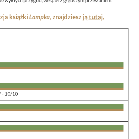
iezwykłych przygód, wespół z głębszym przesłaniem.
zja książki
Lampka,
znajdziesz ją
tutaj.
? -
10/10