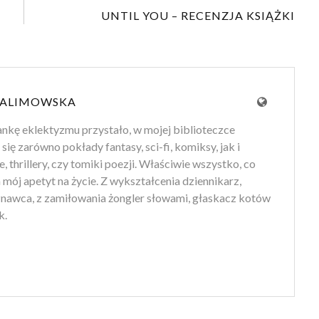
UNTIL YOU – RECENZJA KSIĄŻKI
 ALIMOWSKA
ankę eklektyzmu przystało, w mojej biblioteczce
 się zarówno pokłady fantasy, sci-fi, komiksy, jak i
e, thrillery, czy tomiki poezji. Właściwie wszystko, co
mój apetyt na życie. Z wykształcenia dziennikarz,
znawca, z zamiłowania żongler słowami, głaskacz kotów
k.