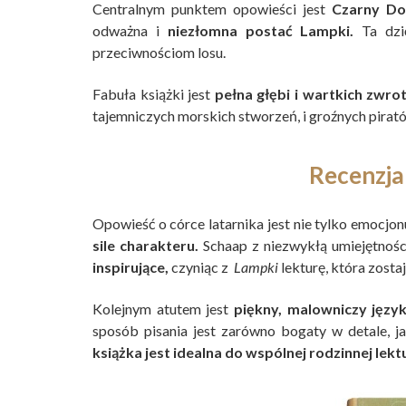
Centralnym punktem opowieści jest
Czarny Do
odważna i
niezłomna postać Lampki.
Ta dzi
przeciwnościom losu.
Fabuła książki jest
pełna głębi i wartkich zwrot
tajemniczych morskich stworzeń, i groźnych pirat
Recenzja
Opowieść o córce latarnika jest nie tylko emocjon
sile charakteru.
Schaap z niezwykłą umiejętnoś
inspirujące,
czyniąc z
Lampki
lekturę, która zostaj
Kolejnym atutem jest
piękny, malowniczy język
sposób pisania jest zarówno bogaty w detale, j
książka jest idealna do wspólnej rodzinnej lekt