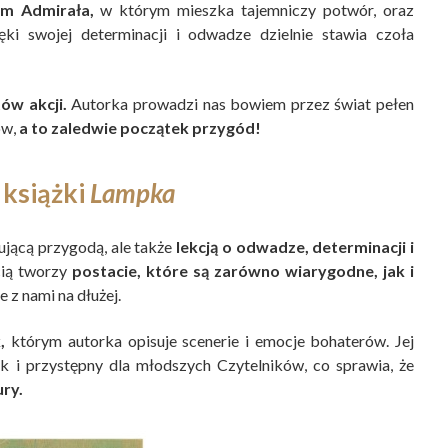
m Admirała,
w którym mieszka tajemniczy potwór, oraz
ęki swojej determinacji i odwadze dzielnie stawia czoła
ów akcji.
Autorka prowadzi nas bowiem przez świat pełen
ów,
a to zaledwie początek przygód!
 książki
Lampka
ującą przygodą, ale także
lekcją o odwadze, determinacji i
cią tworzy
postacie, które są zarówno wiarygodne, jak i
e z nami na dłużej.
,
którym autorka opisuje scenerie i emocje bohaterów. Jej
ak i przystępny dla młodszych Czytelników, co sprawia, że
ury.