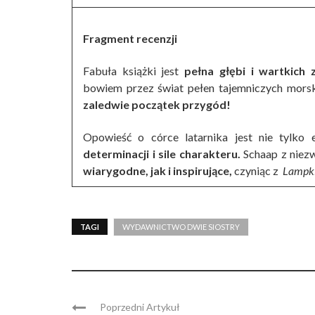
Fragment recenzji
Fabuła książki jest
pełna głębi i wartkich 
bowiem przez świat pełen tajemniczych morski
zaledwie początek przygód!
Opowieść o córce latarnika jest nie tylko
determinacji i sile charakteru.
Schaap z niez
wiarygodne, jak i inspirujące,
czyniąc z
Lampk
TAGI
WYDAWNICTWO DWIE SIOSTRY
Poprzedni Artykuł