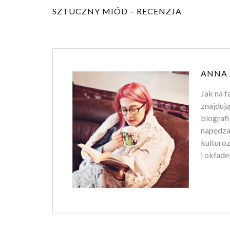
SZTUCZNY MIÓD – RECENZJA
ANNA
Jak na f
znajdują
biografi
napędza 
kulturo
i okłade