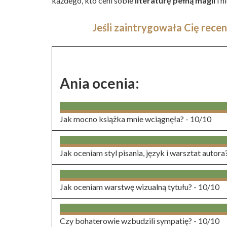
każdego, kto ceni sobie
literaturę pełną magii
i n
Jeśli zaintrygowała Cię recen
Ania ocenia:
Jak mocno książka mnie wciągnęła? -
10/10
Jak oceniam styl pisania, język i warsztat autora
Jak oceniam warstwę wizualną tytułu? -
10/10
Czy bohaterowie wzbudzili sympatię? -
10/10