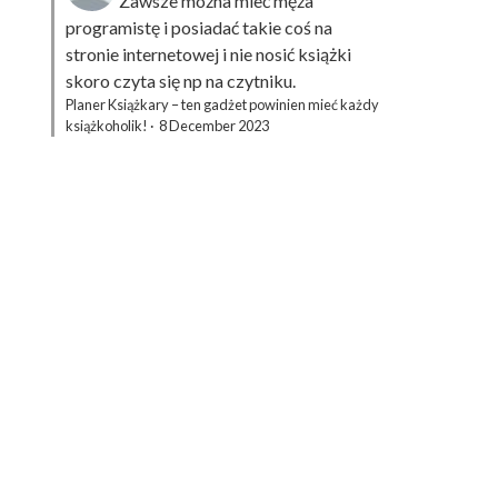
Zawsze można mieć męża
programistę i posiadać takie coś na
stronie internetowej i nie nosić książki
skoro czyta się np na czytniku.
Planer Książkary – ten gadżet powinien mieć każdy
książkoholik!
·
8 December 2023