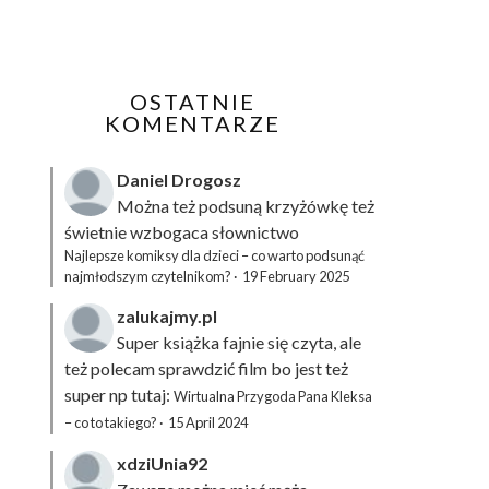
OSTATNIE
KOMENTARZE
Daniel Drogosz
Można też podsuną
krzyżówkę
też
świetnie wzbogaca słownictwo
Najlepsze komiksy dla dzieci – co warto podsunąć
najmłodszym czytelnikom?
·
19 February 2025
zalukajmy.pl
Super książka fajnie się czyta, ale
też polecam sprawdzić film bo jest też
super np tutaj:
Wirtualna Przygoda Pana Kleksa
– co to takiego?
·
15 April 2024
xdziUnia92