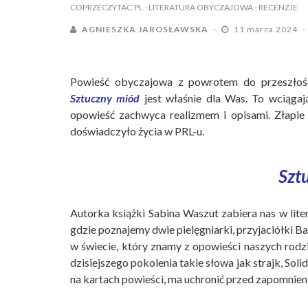
COPRZECZYTAC.PL
- LITERATURA OBYCZAJOWA
- RECENZJE
AGNIESZKA JAROSŁAWSKA
11 marca 2024
Powieść obyczajowa z powrotem do przeszłości?
Sztuczny miód
jest właśnie dla Was. To wciągają
opowieść zachwyca realizmem i opisami. Złapie 
doświadczyło życia w PRL-u.
Szt
Autorka książki Sabina Waszut zabiera nas w lit
gdzie poznajemy dwie pielęgniarki, przyjaciółki Ba
w świecie, który znamy z opowieści naszych rod
dzisiejszego pokolenia takie słowa jak strajk, Sol
na kartach powieści, ma uchronić przed zapomnie