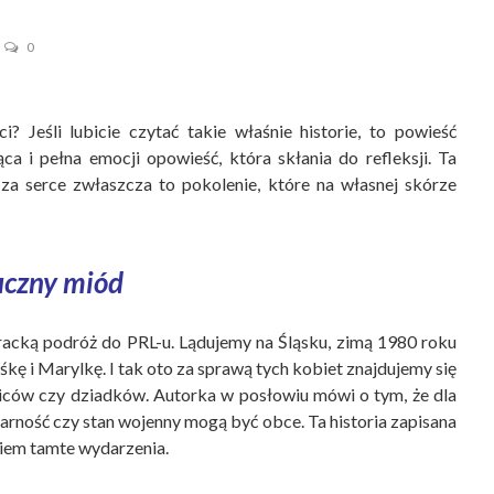
0
 Jeśli lubicie czytać takie właśnie historie, to powieść
ca i pełna emocji opowieść, która skłania do refleksji. Ta
za serce zwłaszcza to pokolenie, które na własnej skórze
uczny miód
eracką podróż do PRL-u. Lądujemy na Śląsku, zimą 1980 roku
śkę i Marylkę. I tak oto za sprawą tych kobiet znajdujemy się
ziców czy dziadków. Autorka w posłowiu mówi o tym, że dla
idarność czy stan wojenny mogą być obce. Ta historia zapisana
niem tamte wydarzenia.