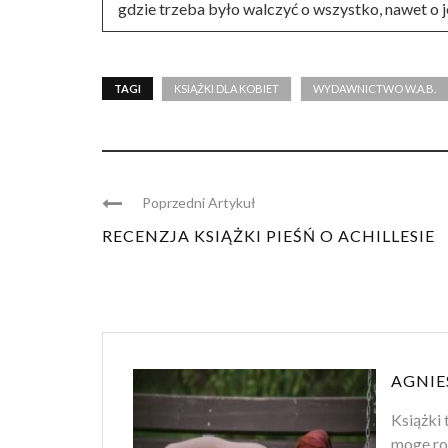
gdzie trzeba było walczyć o wszystko, nawet o j
TAGI
KSIĄŻKI DLA KOBIET
WYDAWNICTWO W.A.B.
Poprzedni Artykuł
RECENZJA KSIĄŻKI PIEŚŃ O ACHILLESIE
AGNIE
Książki 
mogę ro