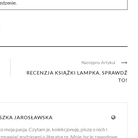
edzenie.
Następny Artykul
RECENZJA KSIĄŻKI LAMPKA. SPRAWDŹ
TO!
SZKA JAROSŁAWSKA
to moja pasja. Czytam je, kolekcjonuję, piszę o nich i
zmawiać godzinami o literaturze. Moje życie zawodowe