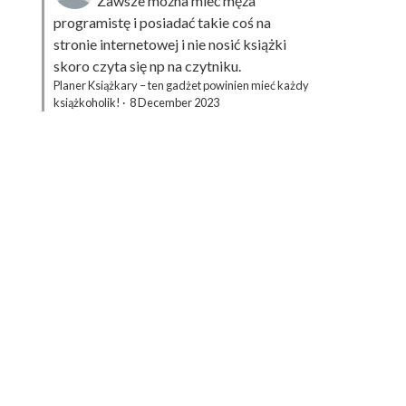
Zawsze można mieć męża
programistę i posiadać takie coś na
stronie internetowej i nie nosić książki
skoro czyta się np na czytniku.
Planer Książkary – ten gadżet powinien mieć każdy
książkoholik!
·
8 December 2023