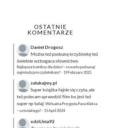
OSTATNIE
KOMENTARZE
Daniel Drogosz
Można też podsuną
krzyżówkę
też
świetnie wzbogaca słownictwo
Najlepsze komiksy dla dzieci – co warto podsunąć
najmłodszym czytelnikom?
·
19 February 2025
zalukajmy.pl
Super książka fajnie się czyta, ale
też polecam sprawdzić film bo jest też
super np tutaj:
Wirtualna Przygoda Pana Kleksa
– co to takiego?
·
15 April 2024
xdziUnia92