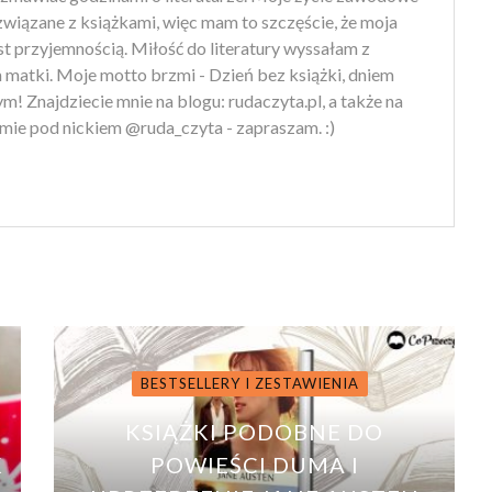
 związane z książkami, więc mam to szczęście, że moja
st przyjemnością. Miłość do literatury wyssałam z
 matki. Moje motto brzmi - Dzień bez książki, dniem
m! Znajdziecie mnie na blogu: rudaczyta.pl, a także na
mie pod nickiem @ruda_czyta - zapraszam. :)
BESTSELLERY I ZESTAWIENIA
KSIĄŻKI PODOBNE DO
K
POWIEŚCI DUMA I