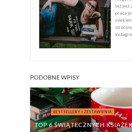
też jest
praca je
mlekiem
stracony
instagra
PODOBNE WPISY
BESTSELLERY I ZESTAWIENIA
TOP 6 ŚWIĄTECZNYCH KSIĄŻE