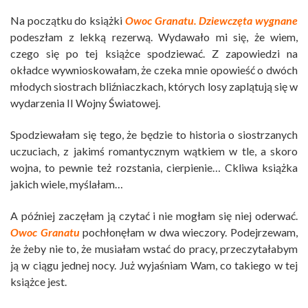
Na początku do książki
Owoc Granatu. Dziewczęta wygnane
podeszłam z lekką rezerwą. Wydawało mi się, że wiem,
czego się po tej książce spodziewać. Z zapowiedzi na
okładce wywnioskowałam, że czeka mnie opowieść o dwóch
młodych siostrach bliźniaczkach, których losy zaplątują się w
wydarzenia II Wojny Światowej.
Spodziewałam się tego, że będzie to historia o siostrzanych
uczuciach, z jakimś romantycznym wątkiem w tle, a skoro
wojna, to pewnie też rozstania, cierpienie… Ckliwa książka
jakich wiele, myślałam…
A później zaczęłam ją czytać i nie mogłam się niej oderwać.
Owoc Granatu
pochłonęłam w dwa wieczory. Podejrzewam,
że żeby nie to, że musiałam wstać do pracy, przeczytałabym
ją w ciągu jednej nocy. Już wyjaśniam Wam, co takiego w tej
książce jest.