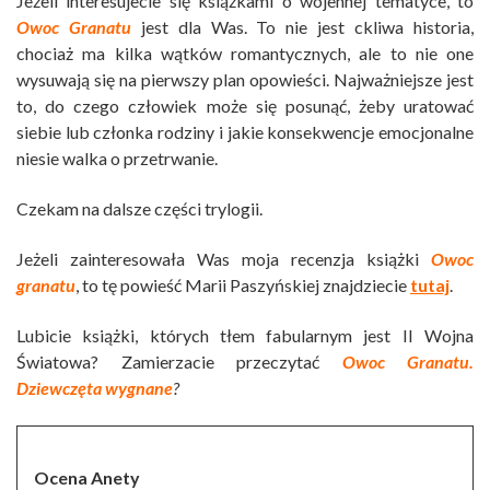
Jeżeli interesujecie się książkami o wojennej tematyce, to
Owoc Granatu
jest dla Was. To nie jest ckliwa historia,
chociaż ma kilka wątków romantycznych, ale to nie one
wysuwają się na pierwszy plan opowieści. Najważniejsze jest
to, do czego człowiek może się posunąć, żeby uratować
siebie lub członka rodziny i jakie konsekwencje emocjonalne
niesie walka o przetrwanie.
Czekam na dalsze części trylogii.
Jeżeli zainteresowała Was moja recenzja książki
Owoc
granatu
, to tę powieść Marii Paszyńskiej znajdziecie
tutaj
.
Lubicie książki, których tłem fabularnym jest II Wojna
Światowa? Zamierzacie przeczytać
Owoc Granatu.
Dziewczęta wygnane
?
Ocena Anety