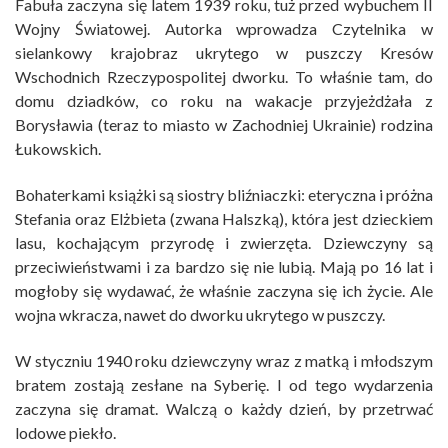
Fabuła zaczyna się latem 1939 roku, tuż przed wybuchem II
Wojny Światowej. Autorka wprowadza Czytelnika w
sielankowy krajobraz ukrytego w puszczy Kresów
Wschodnich Rzeczypospolitej dworku. To właśnie tam, do
domu dziadków, co roku na wakacje przyjeżdżała z
Borysławia (teraz to miasto w Zachodniej Ukrainie) rodzina
Łukowskich.
Bohaterkami książki są siostry bliźniaczki: eteryczna i próżna
Stefania oraz Elżbieta (zwana Halszką), która jest dzieckiem
lasu, kochającym przyrodę i zwierzęta. Dziewczyny są
przeciwieństwami i za bardzo się nie lubią. Mają po 16 lat i
mogłoby się wydawać, że właśnie zaczyna się ich życie. Ale
wojna wkracza, nawet do dworku ukrytego w puszczy.
W styczniu 1940 roku dziewczyny wraz z matką i młodszym
bratem zostają zesłane na Syberię. I od tego wydarzenia
zaczyna się dramat. Walczą o każdy dzień, by przetrwać
lodowe piekło.