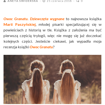
ANETA ŚWIDERSKA
21 czerwca 2018
0
Owoc Granatu. Dziewczęta wygnane
to najnowsza książka
Marii Paszyńskiej
, młodej pisarki specjalizującej się w
powieściach z historią w tle. Książka z założenia ma być
pierwszą częścią trylogii, więc nie mogę się już doczekać
kolejnych części. Jesteście ciekawi, jak wypadła moja
recenzja książki
Owoc Granatu
?