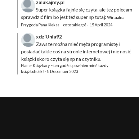
zalukajmy.pl
Super książka fajnie się czyta, ale też polecam
sprawdzić film bo jest też super np tutaj:
Wirtualna
Przygoda Pana Kleksa – co to takiego?
·
15 April 2024
xdziUnia92
Zawsze można mieć męża programistę i
posiadać takie coś na stronie internetowej i nie nosić
książki skoro czyta się np na czytniku.
Planer Książkary – ten gadżet powinien mieć każdy
książkoholik!
·
8 December 2023