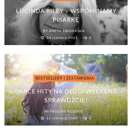
LUCINDA RILEY – WSPOMINAMY
PISARKĘ
BY
ANETA ŚWIDERSKA
14 czerwca 2021
0
BESTSELLERY I ZESTAWIENIA
GORĄCE HITY NA DŁUGI WEEKEND –
SPRAWDŹCIE!
BY
PAULINA ROSZKO
11 czerwca 2020
0