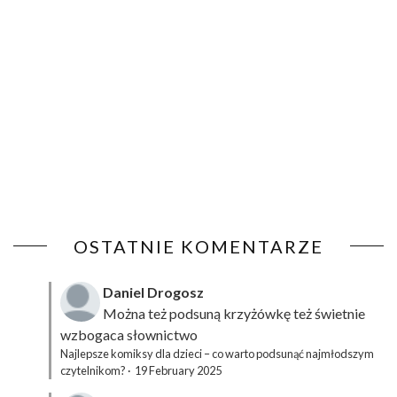
OSTATNIE KOMENTARZE
Daniel Drogosz
Można też podsuną
krzyżówkę
też świetnie
wzbogaca słownictwo
Najlepsze komiksy dla dzieci – co warto podsunąć najmłodszym
czytelnikom?
·
19 February 2025