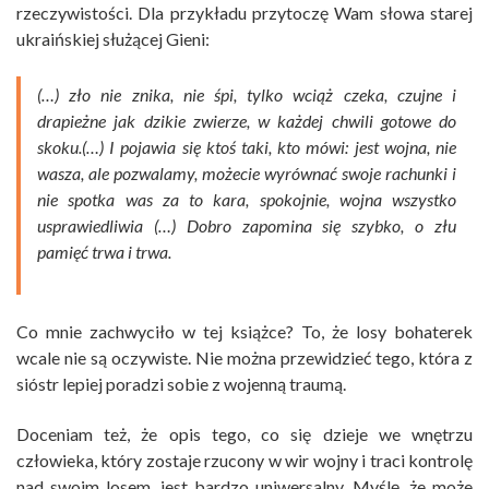
rzeczywistości. Dla przykładu przytoczę Wam słowa starej
ukraińskiej służącej Gieni:
(…) zło nie znika, nie śpi, tylko wciąż czeka, czujne i
drapieżne jak dzikie zwierze, w każdej chwili gotowe do
skoku.(…) I pojawia się ktoś taki, kto mówi: jest wojna, nie
wasza, ale pozwalamy, możecie wyrównać swoje rachunki i
nie spotka was za to kara, spokojnie, wojna wszystko
usprawiedliwia (…) Dobro zapomina się szybko, o złu
pamięć trwa i trwa.
Co mnie zachwyciło w tej książce? To, że losy bohaterek
wcale nie są oczywiste. Nie można przewidzieć tego, która z
sióstr lepiej poradzi sobie z wojenną traumą.
Doceniam też, że opis tego, co się dzieje we wnętrzu
człowieka, który zostaje rzucony w wir wojny i traci kontrolę
nad swoim losem, jest bardzo uniwersalny. Myślę, że może