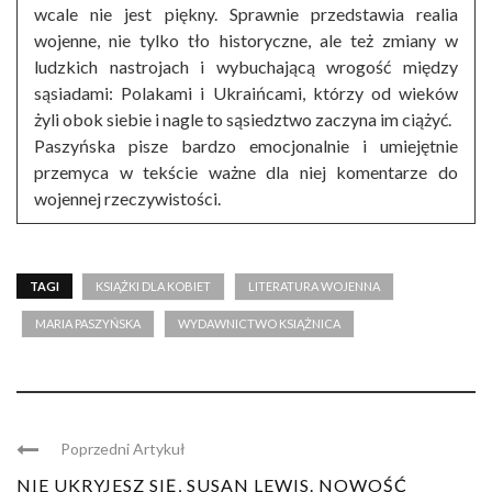
wcale nie jest piękny. Sprawnie przedstawia realia
wojenne, nie tylko tło historyczne, ale też zmiany w
ludzkich nastrojach i wybuchającą wrogość między
sąsiadami: Polakami i Ukraińcami, którzy od wieków
żyli obok siebie i nagle to sąsiedztwo zaczyna im ciążyć.
Paszyńska pisze bardzo emocjonalnie i umiejętnie
przemyca w tekście ważne dla niej komentarze do
wojennej rzeczywistości.
TAGI
KSIĄŻKI DLA KOBIET
LITERATURA WOJENNA
MARIA PASZYŃSKA
WYDAWNICTWO KSIĄŻNICA
Poprzedni Artykuł
NIE UKRYJESZ SIĘ, SUSAN LEWIS. NOWOŚĆ