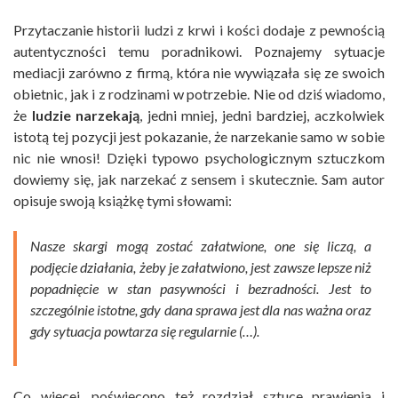
Przytaczanie historii ludzi z krwi i kości dodaje z pewnością
autentyczności temu poradnikowi. Poznajemy sytuacje
mediacji zarówno z firmą, która nie wywiązała się ze swoich
obietnic, jak i z rodzinami w potrzebie. Nie od dziś wiadomo,
że
ludzie narzekają
, jedni mniej, jedni bardziej, aczkolwiek
istotą tej pozycji jest pokazanie, że narzekanie samo w sobie
nic nie wnosi! Dzięki typowo psychologicznym sztuczkom
dowiemy się, jak narzekać z sensem i skutecznie. Sam autor
opisuje swoją książkę tymi słowami:
Nasze skargi mogą zostać załatwione, one się liczą, a
podjęcie działania, żeby je załatwiono, jest zawsze lepsze niż
popadnięcie w stan pasywności i bezradności. Jest to
szczególnie istotne, gdy dana sprawa jest dla nas ważna oraz
gdy sytuacja powtarza się regularnie (…).
Co więcej, poświęcono też rozdział sztuce prawienia i