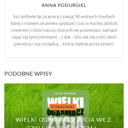
ANNA PODURGIEL
Szczęśliwie łączę pracę z pasją. W wolnych chwilach
lubię z różnym skutkiem spędzać czas w kuchni, jeździć
rowerem i robić rzeczy, których nie powinnam, zamiast
zająć się tymi istotnymi. ;-) Ale – kto tak nie robi, niech
pierwszy rzuci książką… którą chętnie przeczytam!
PODOBNE WPISY
PORADNIKI
WIELKI OGARNIACZ ŻYCIA WE 2,