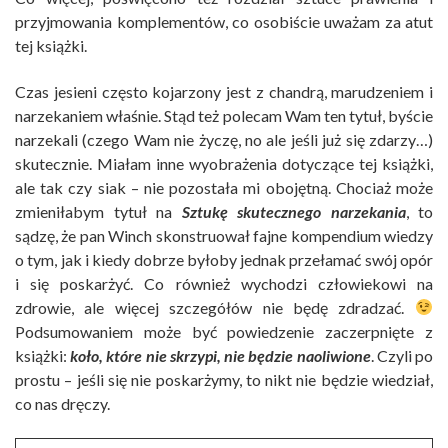
przyjmowania komplementów, co osobiście uważam za atut
tej książki.
Czas jesieni często kojarzony jest z chandrą, marudzeniem i
narzekaniem właśnie. Stąd też polecam Wam ten tytuł, byście
narzekali (czego Wam nie życzę, no ale jeśli już się zdarzy…)
skutecznie. Miałam inne wyobrażenia dotyczące tej książki,
ale tak czy siak – nie pozostała mi obojętną. Chociaż może
zmieniłabym tytuł na
Sztukę skutecznego narzekania
, to
sądzę, że pan Winch skonstruował fajne kompendium wiedzy
o tym, jak i kiedy dobrze byłoby jednak przełamać swój opór
i się poskarżyć. Co również wychodzi człowiekowi na
zdrowie, ale więcej szczegółów nie będę zdradzać.
Podsumowaniem może być powiedzenie zaczerpnięte z
książki:
koło, które nie skrzypi, nie będzie naoliwione
. Czyli po
prostu – jeśli się nie poskarżymy, to nikt nie będzie wiedział,
co nas dręczy.