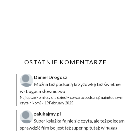
OSTATNIE KOMENTARZE
Daniel Drogosz
Można też podsuną
krzyżówkę
też świetnie
wzbogaca słownictwo
Najlepsze komiksy dla dzieci – co warto podsunąć najmłodszym
czytelnikom?
·
19 February 2025
zalukajmy.pl
Super książka fajnie się czyta, ale też polecam
sprawdzić film bo jest też super np tutaj:
Wirtualna