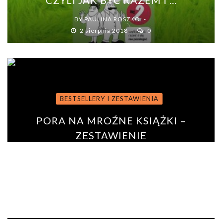
CZYLI JAK BYĆ RAZEM I ...
BY
PAULINA ROSZKO
2 sierpnia 2018
0
BESTSELLERY I ZESTAWIENIA
PORA NA MROŹNE KSIĄŻKI –
ZESTAWIENIE
BY
PAULINA ROSZKO
29 stycznia 2019
0