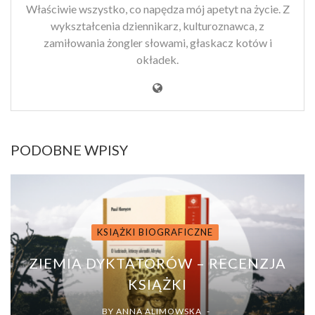
Właściwie wszystko, co napędza mój apetyt na życie. Z
wykształcenia dziennikarz, kulturoznawca, z
zamiłowania żongler słowami, głaskacz kotów i
okładek.
PODOBNE WPISY
KSIĄŻKI BIOGRAFICZNE
ZIEMIA DYKTATORÓW – RECENZJA
KSIĄŻKI
BY
ANNA ALIMOWSKA