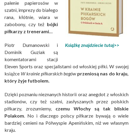
palenie papierosów w
szatni, imprezy do białego
rana, kłótnie, wiara w
zabobony, czy też
bójki
piłkarzy z trenerami…
Piotr Dumanowski i
Książkę znajdziecie tutaj>>
Dominik Guziak są
komentatorami stacji
Eleven Sports oraz specjalistami od włoskiej piłki. W swojej
książce
W krainie piłkarskich bogów
przeniosą nas do kraju,
który żyje futbolem.
Dzięki poznaniu nieznanych historii oraz anegdot z włoskich
stadionów, czy też szatni, zasłyszanych przez polskich
piłkarzy, zrozumiemy,
czemu Włochy są tak bliskie
Polakom
. No i dlaczego polscy piłkarze bywają o wiele
bardziej cenieni na Półwyspie Apenińskim, niż we własnym
kraju.