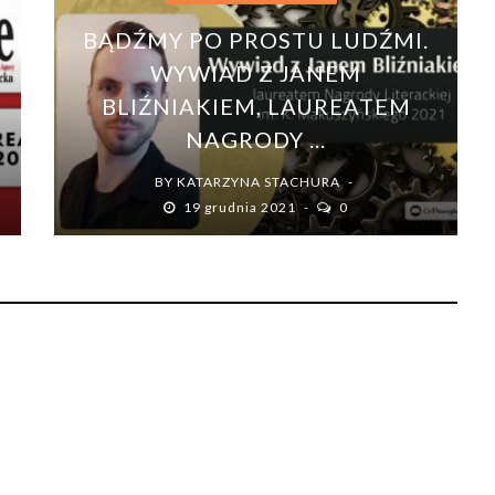
BĄDŹMY PO PROSTU LUDŹMI.
WYWIAD Z JANEM
A
BLIŹNIAKIEM, LAUREATEM
NAGRODY ...
BY
KATARZYNA STACHURA
19 grudnia 2021
0