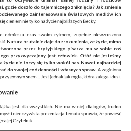
si, gdzie doszło do tajemniczego zniknięcia? Jak zmienia
iespodziewanego zainteresowania światowych mediów ich
się cieniem nie tylko na życie najbliższych Becky.
ie odmierza czas swoim rytmem, zupełnie niewzruszona
nki.
Natura brutalnie daje do zrozumienia, że życie, mimo
a stworzona przez brytyjskiego pisarza ma w sobie coś
zego przyzwyczajony jest człowiek. Otóż nie jesteśmy
a życie nie toczy się tylko wokół nas. Nawet najbardziej
ać do swojej codzienności i własnych spraw.
A zaginiona
przyjemnym snem… Jest jednak jak mgła, która zalega i dusi.
owanie
iążka jest dla wszystkich. Nie ma w niej dialogów, trudno
omysł i nieoczywista prezentacja tematu sprawia, że powieść
ca jej Czytelnik.