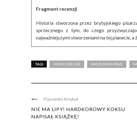
Fragment recenzji
Historia stworzona przez brytyjskiego pisar
sprzecznego z tym, do czego przyzwyczajon
najważniejszymi stworzeniami na tej planecie, a ż
TAGI
JON MCGREGOR
MAN BOOKER PRIZE
N
Poprzedni Artykuł
NIE MA LIPY! HARDKOROWY KOKSU
NAPISAŁ KSIĄŻKĘ!