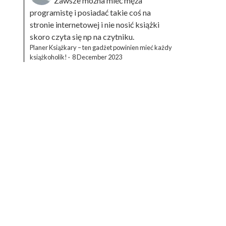
Zawsze można mieć męża
programistę i posiadać takie coś na
stronie internetowej i nie nosić książki
skoro czyta się np na czytniku.
Planer Książkary – ten gadżet powinien mieć każdy
książkoholik!
·
8 December 2023