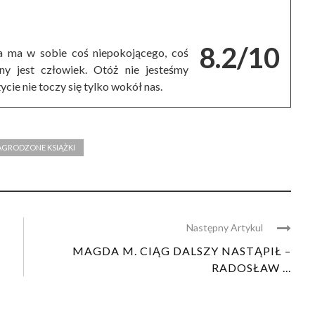
8.2/10
za ma w sobie coś niepokojącego, coś
y jest człowiek. Otóż nie jesteśmy
ycie nie toczy się tylko wokół nas.
AGRODZONE KSIĄŻKI
Następny Artykul
MAGDA M. CIĄG DALSZY NASTĄPIŁ –
RADOSŁAW ...