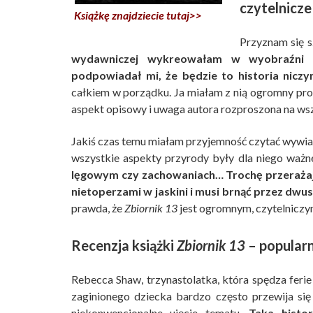
czytelnicz
Książkę znajdziecie tutaj>>
Przyznam się s
wydawniczej wykreowałam w wyobraźni 
podpowiadał mi, że będzie to historia nicz
całkiem w porządku. Ja miałam z nią ogromny pr
aspekt opisowy i uwaga autora rozproszona na ws
Jakiś czas temu miałam przyjemność czytać wywiad 
wszystkie aspekty przyrody były dla niego ważn
lęgowym czy zachowaniach… Trochę przerażająca
nietoperzami w jaskini i musi brnąć przez dw
prawda, że
Zbiornik 13
jest ogromnym, czytelniczy
Recenzja książki
Zbiornik 13
– popularn
Rebecca Shaw, trzynastolatka, która spędza feri
zaginionego dziecka bardzo często przewija się
niekonwencjonalne ujęcie tematu.
Taka histo