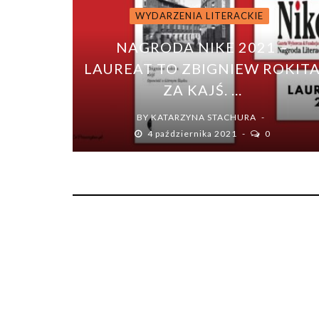
WYDARZENIA LITERACKIE
NAGRODA NIKE 2021 –
LAUREAT TO ZBIGNIEW ROKIT
ZA KAJŚ. ...
BY
KATARZYNA STACHURA
4 października 2021
0