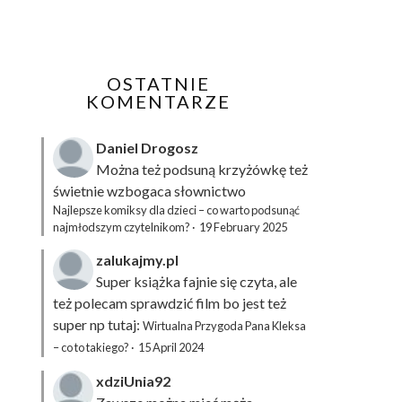
OSTATNIE
KOMENTARZE
Daniel Drogosz
Można też podsuną
krzyżówkę
też
świetnie wzbogaca słownictwo
Najlepsze komiksy dla dzieci – co warto podsunąć
najmłodszym czytelnikom?
·
19 February 2025
zalukajmy.pl
Super książka fajnie się czyta, ale
też polecam sprawdzić film bo jest też
super np tutaj:
Wirtualna Przygoda Pana Kleksa
– co to takiego?
·
15 April 2024
xdziUnia92