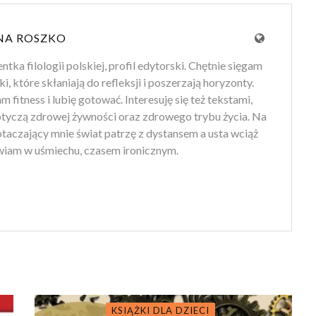
NA ROSZKO
tka filologii polskiej, profil edytorski. Chętnie sięgam
ki, które skłaniają do refleksji i poszerzają horyzonty.
 fitness i lubię gotować. Interesuję się też tekstami,
otyczą zdrowej żywności oraz zdrowego trybu życia. Na
 otaczający mnie świat patrzę z dystansem a usta wciąż
iam w uśmiechu, czasem ironicznym.
KSIĄŻKI DLA DZIECI