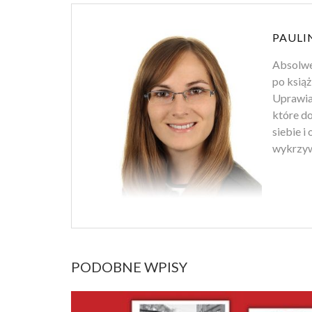
PAULI
Absolwen
po książ
Uprawiam
które d
siebie i
wykrzyw
PODOBNE WPISY