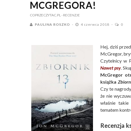
MCGREGORA!
COPRZECZYTAC.PL
- RECENZJE
PAULINA ROSZKO
4 czerwca 2018
0
Hej, dziś prze
McGregor, bryty
Czytelnicy w P
Nawet psy
. Sk
McGregor otr
książka
Zbiorn
Czy te nagrody
że nie wyczuw
właśnie takie
tematem kontro
Recenzja ks