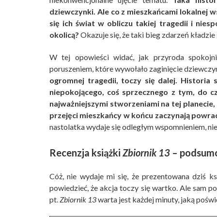
dziewczynki. Ale co z mieszkańcami lokalnej w
się ich świat w obliczu takiej tragedii i n
okolicą?
Okazuje się, że taki bieg zdarzeń kładzie 
W tej opowieści widać, jak przyroda spokojn
poruszeniem, które wywołało zaginięcie dziewczy
ogromnej tragedii, toczy się dalej. Histori
niepokojącego, coś sprzecznego z tym, do c
najważniejszymi stworzeniami na tej planecie, 
przejęci mieszkańcy w końcu zaczynają powrac
nastolatka wydaje się odległym wspomnieniem, nie
Recenzja książki
Zbiornik 13
– podsum
Cóż, nie wydaje mi się, że prezentowana dziś ks
powiedzieć, że akcja toczy się wartko. Ale sam p
pt.
Zbiornik 13
warta jest każdej minuty, jaką poświę