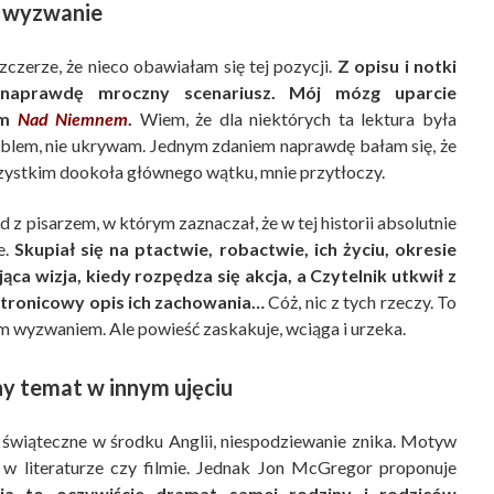
e wyzwanie
zczerze, że nieco obawiałam się tej pozycji.
Z opisu i notki
naprawdę mroczny scenariusz. Mój mózg uparcie
ym
Nad Niemnem
.
Wiem, że dla niektórych ta lektura była
oblem, nie ukrywam. Jednym zdaniem naprawdę bałam się, że
zystkim dookoła głównego wątku, mnie przytłoczy.
z pisarzem, w którym zaznaczał, że w tej historii absolutnie
e.
Skupiał się na ptactwie, robactwie, ich życiu, okresie
 wizja, kiedy rozpędza się akcja, a Czytelnik utkwił z
ustronicowy opis ich zachowania…
Cóż, nic z tych rzeczy. To
m wyzwaniem. Ale powieść zaskakuje, wciąga i urzeka.
y temat w innym ujęciu
e świąteczne w środku Anglii, niespodziewanie znika. Motyw
 w literaturze czy filmie. Jednak Jon McGregor proponuje
ria to oczywiście dramat samej rodziny i rodziców