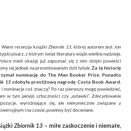
d Wami recenzja książki
Zbiornik 13
, której autorem jest Jon
jski pisarz, z którym świat literatury wiąże wielkie nadzieje.
olsce mieli okazję już zapoznać się z nim dzięki powieści
upmy się jednak na prezentowanym dziś tytule.
Za tę historię
zymał nominację do The Man Booker Prize. Ponadto
ik 13
zdobyła prestiżową nagrodę Costa Book Award.
 i nominacje coś znaczą? Po raz pierwszy mogę powiedzieć,
am w tym jakiejś sztuczności czy „ustawki”. Zdecydowanie
 pozycje, wyróżniające się, ale niekoniecznie związane z
wersyjnym i na czasie, powinny być doceniane.
iążki
Zbiornik 13
– miłe zaskoczenie i niemałe,