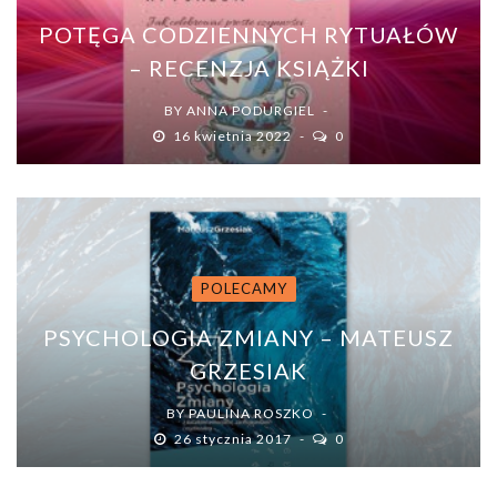
POTĘGA CODZIENNYCH RYTUAŁÓW
– RECENZJA KSIĄŻKI
BY
ANNA PODURGIEL
16 kwietnia 2022
0
POLECAMY
PSYCHOLOGIA ZMIANY – MATEUSZ
GRZESIAK
BY
PAULINA ROSZKO
26 stycznia 2017
0