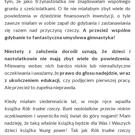
tym, że jako trzynastolatka nie znajdowałam wspólnego
gruntu z sześciolatkami. O ile nie miałabym zbyt wiele do
powiedzenia w dziedzinie finansowych inwestycji, o tyle
zawsze miałam w sobie zapał do gdybania i zastanawiania
się razem nad przyczyną rzeczy.
A przecież wspólne
gdybanie to fantastyczna umysłowa gimnastyka!
Niestety z założenia dorośli uznają, że dzieci i
nastolatkowie nie mają zbyt wiele do powiedzenia.
Miewamy wobec nich bardzo niskie lub nierealistyczne
oczekiwania i uważamy, że
prawo do głosu nadejdzie, wraz
z ukończeniem edukacji,
czy podjęciem pierwszej pracy.
Ale przecież to zupełna nieprawda.
Kiedy miałam siedemnaście lat, w moje ręce wpadła
książka
Rób trudne rzeczy. Bunt nastolatków przeciw niskim
oczekiwaniom
i wywróciła mój świat do góry nogami! Mam
nadzieję, że taką właśnie książką będzie dla Was i Waszych
dzieci książka
Young power!
Tak jak
Rób trudne rzeczy