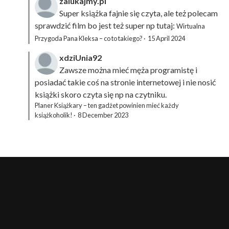
zalukajmy.pl
Super książka fajnie się czyta, ale też polecam
sprawdzić film bo jest też super np tutaj:
Wirtualna
Przygoda Pana Kleksa – co to takiego?
·
15 April 2024
xdziUnia92
Zawsze można mieć męża programistę i
posiadać takie coś na stronie internetowej i nie nosić
książki skoro czyta się np na czytniku.
Planer Książkary – ten gadżet powinien mieć każdy
książkoholik!
·
8 December 2023