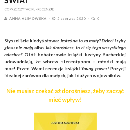
ŚWIAT
COPRZECZYTAC.PL
- RECENZJE
ANNA ALIMOWSKA
5 czerwca 2020
0
Słyszeliście kiedyś słowa:
Jesteś na to za mały? Dzieci i ryby
głosu nie mają
albo
Jak dorośniesz, to ci się tego wszystkiego
odechce?
Otóż bohaterowie książki Justyny Sucheckiej
udowadniają, że wbrew stereotypom – młodzi mają
moc! Przed Wami recenzja książki
Young power!
Pozycji
idealnej zarówno dla małych, jak i dużych wojowników.
Nie musisz czekać aż dorośniesz, żeby zacząć
mieć wpływ!