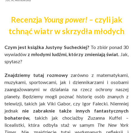
Recenzja
Young power! –
czyli jak
tchnąć wiatr w skrzydła młodych
Czym jest książka Justyny Sucheckiej?
To zbiór ponad 30
wywiadów
z młodymi ludźmi, którzy zmieniają świat.
Jak,
spytasz?
Znajdziemy tutaj rozmowy
zarówno z matematykami,
muzykami, sportowcami, jak i dziennikarzami i osobami
zaangażowanymi w działania na rzecz ochrony naszej
planety. Będziemy mogli poznać historię osób znanych z
telewizji, takich jak Viki Gabor, czy Igor Falecki. Niemniej
jednak
nie zabraknie także innych fantastycznych
bohaterów,
takich jak chociażby Zuzanna Kuffel –
licealistki, która odbyła staż w samym
The New York
Times.
Nie znajdziecie tutaj wydumanych refleksji i