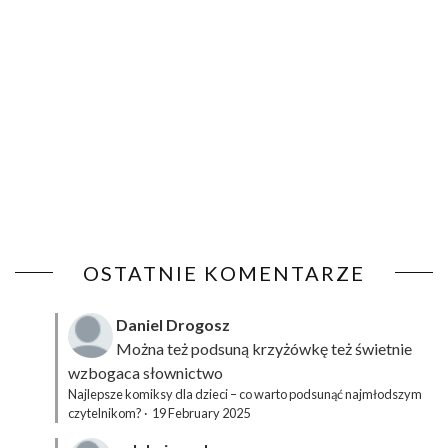
OSTATNIE KOMENTARZE
Daniel Drogosz
Można też podsuną
krzyżówkę
też świetnie
wzbogaca słownictwo
Najlepsze komiksy dla dzieci – co warto podsunąć najmłodszym
czytelnikom?
·
19 February 2025