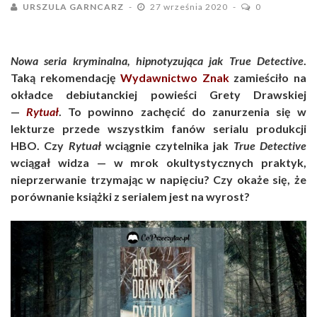
URSZULA GARNCARZ
27 września 2020
0
Nowa seria kryminalna, hipnotyzująca jak True Detective
.
Taką rekomendację
Wydawnictwo Znak
zamieściło na
okładce debiutanckiej powieści Grety Drawskiej
—
Rytuał
. To powinno zachęcić do zanurzenia się w
lekturze przede wszystkim fanów serialu produkcji
HBO. Czy
Rytuał
wciągnie czytelnika jak
True Detective
wciągał widza — w mrok okultystycznych praktyk,
nieprzerwanie trzymając w napięciu? Czy okaże się, że
porównanie książki z serialem jest na wyrost?