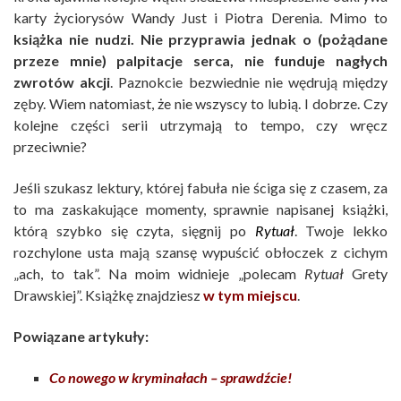
karty życiorysów Wandy Just i Piotra Derenia. Mimo to
książka nie nudzi. Nie przyprawia jednak o (pożądane
przeze mnie) palpitacje serca, nie funduje nagłych
zwrotów akcji
. Paznokcie bezwiednie nie wędrują między
zęby. Wiem natomiast, że nie wszyscy to lubią. I dobrze. Czy
kolejne części serii utrzymają to tempo, czy wręcz
przeciwnie?
Jeśli szukasz lektury, której fabuła nie ściga się z czasem, za
to ma zaskakujące momenty, sprawnie napisanej książki,
którą szybko się czyta, sięgnij po
Rytuał
. Twoje lekko
rozchylone usta mają szansę wypuścić obłoczek z cichym
„ach, to tak”. Na moim widnieje „polecam
Rytuał
Grety
Drawskiej”. Książkę znajdziesz
w tym miejscu
.
Powiązane artykuły:
Co nowego w kryminałach – sprawdźcie!