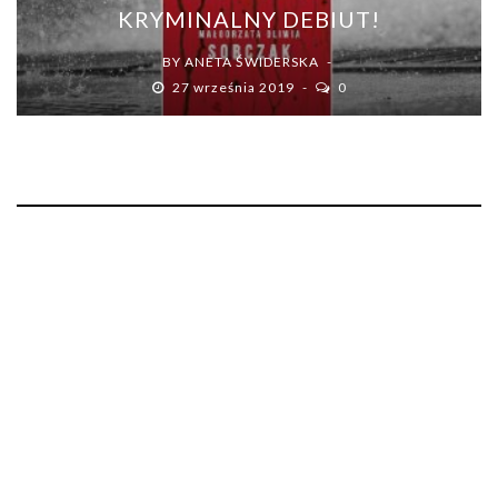
KRYMINALNY DEBIUT!
BY
ANETA ŚWIDERSKA
27 września 2019
0