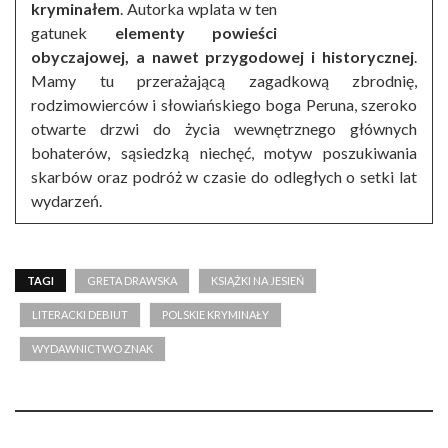
kryminałem
. Autorka wplata w ten
gatunek
elementy powieści
obyczajowej, a nawet przygodowej i historycznej
.
Mamy tu przerażającą zagadkową zbrodnię,
rodzimowierców i słowiańskiego boga Peruna, szeroko
otwarte drzwi do życia wewnętrznego głównych
bohaterów, sąsiedzką niechęć, motyw poszukiwania
skarbów oraz podróż w czasie do odległych o setki lat
wydarzeń.
TAGI
GRETA DRAWSKA
KSIĄŻKI NA JESIEŃ
LITERACKI DEBIUT
POLSKIE KRYMINAŁY
WYDAWNICTWO ZNAK