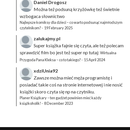
Daniel Drogosz
Można też podsuną
krzyżówkę
też świetnie
wzbogaca słownictwo
Najlepsze komiksy dla dzieci – co warto podsunąć najmłodszym
czytelnikom?
·
19 February 2025
zalukajmy.pl
Super książka fajnie się czyta, ale też polecam
sprawdzić film bo jest też super np tutaj:
Wirtualna
Przygoda Pana Kleksa – co to takiego?
·
15 April 2024
xdziUnia92
Zawsze można mieć męża programistę i
posiadać takie coś na stronie internetowej i nie nosić
książki skoro czyta się np na czytniku.
Planer Książkary – ten gadżet powinien mieć każdy
książkoholik!
·
8 December 2023