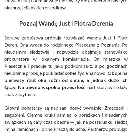
słowiańskiej i odmalowuje niezwykły obraz wierzeń naszych
niechrześcijańskich przodków.
Poznaj Wandę Just i Piotra Derenia
Sprawę zabójstwa próbują rozwiązać Wanda Just i Piotr
Dereń. Ona wraca do rodzinnego Piaseczna z Poznania. Po
nieudanym śledztwie i rozwodzie obejmuje stanowisko
prokuratora w lokalnym komisariacie. On mieszka w
Piasecznie i pracuje tu jako podkomisarz, a po godzinach
nieudolnie próbuje poukładać sobie życie na nowo.
Oboje na
pierwszy rzut oka różni od siebie, a jednak dużo ich
łączy. Na pewno wspólna przeszłość
, nad którą wisi duży
znak zapytania.
Główni bohaterzy są napisani dosyć wyraźnie. Zmęczeni i
zagubieni. Ciemne kruki pamięci o porażkach i nieudanych
związkach są cały czas obecne — jak na posterunku, siedzą
im na ramionach i cicho kraczą do ucha. Partnerzy, próbując