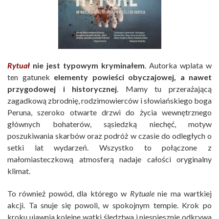
Rytuał
nie jest typowym kryminałem
. Autorka wplata w
ten gatunek
elementy powieści obyczajowej, a nawet
przygodowej i historycznej
. Mamy tu przerażającą
zagadkową zbrodnię, rodzimowierców i słowiańskiego boga
Peruna, szeroko otwarte drzwi do życia wewnętrznego
głównych bohaterów, sąsiedzką niechęć, motyw
poszukiwania skarbów oraz podróż w czasie do odległych o
setki lat wydarzeń. Wszystko to połączone z
małomiasteczkową atmosferą nadaje całości oryginalny
klimat.
To również powód, dla którego w
Rytuale
nie ma wartkiej
akcji. Ta snuje się powoli, w spokojnym tempie. Krok po
kroku ujawnia kolejne wątki śledztwa i niespiesznie odkrywa