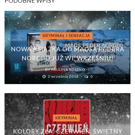
PODOBNE WPISY
KRYMINAŁ I SENSACJA
NOWA KSIĄŻKA OD MADSA PEDERA
NORDBO JUŻ WE WRZEŚNIU!
BY
PAULINA ROSZKO
2 września 2018
0
KRYMINAŁ
KOLORY ZŁA. CZERWIEŃ. ŚWIETNY